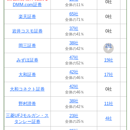
0社
DMM.com証券
全体の11％
65社
楽天証券
0社
全体の71％
37社
岩井コスモ証券
0社
全体の41％
38社
岡三証券
2社
全体の42％
47社
みずほ証券
19社
全体の52％
42社
大和証券
17社
全体の46％
42社
大和コネクト証券
0社
全体の46％
38社
野村證券
11社
全体の42％
三菱UFJモルガン・ス
23社
4社
タンレー証券
全体の25％