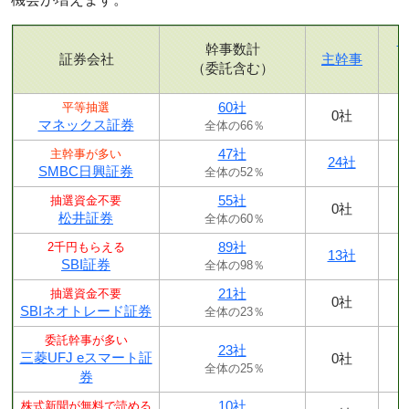
幹事数計
証券会社
主幹事
（委託含む）
60社
平等抽選
0社
マネックス証券
全体の66％
47社
主幹事が多い
24社
SMBC日興証券
全体の52％
55社
抽選資金不要
0社
松井証券
全体の60％
89社
2千円もらえる
13社
SBI証券
全体の98％
21社
抽選資金不要
0社
SBIネオトレード証券
全体の23％
委託幹事が多い
23社
三菱UFJ eスマート証
0社
全体の25％
券
10社
株式新聞が無料で読める