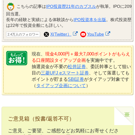
こちらの記事は
IPO投資歴21年のカブスル
が執筆。IPOに209
回当選。
長年の経験と実績による体験談から
IPO投資本を出版
。株式投資歴
は22年で投資全般にも詳しい。
X(Twitter）
YouTube
2.4万人のフォロワー
現在、
現金4,000円＋最大7,000ポイントがもらえ
る口座開設タイアップ企画
を実施中です。
抽選資金が不要の
松井証券
、委託幹事として狙い
目の
三菱UFJ eスマート証券
、そして落選しても
ポイントが貯まる
SBI証券
がタイアップ対象です
（
タイアップ企画について
）
ご意見箱（投書/返答不可）
ご意見、ご要望、ご感想などお気軽にお寄せくださ