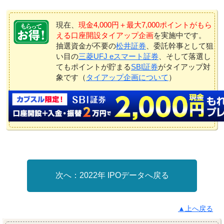
現在、
現金4,000円＋最大7,000ポイントがもら
える口座開設タイアップ企画
を実施中です。
抽選資金が不要の
松井証券
、委託幹事として狙
い目の
三菱UFJ eスマート証券
、そして落選し
てもポイントが貯まる
SBI証券
がタイアップ対
象です（
タイアップ企画について
）
2022年 IPOデータへ戻る
▲上へ戻る