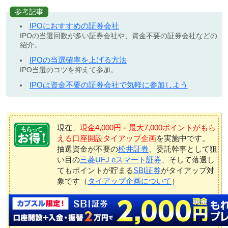
参考記事
IPOにおすすめの証券会社
IPOの当選回数が多い証券会社や、資金不要の証券会社などの
紹介。
IPOの当選確率を上げる方法
IPO当選のコツを抑えて参加。
IPOは資金不要の証券会社で気軽に参加しよう
現在、
現金4,000円＋最大7,000ポイントがもら
える口座開設タイアップ企画
を実施中です。
抽選資金が不要の
松井証券
、委託幹事として狙
い目の
三菱UFJ eスマート証券
、そして落選し
てもポイントが貯まる
SBI証券
がタイアップ対
象です（
タイアップ企画について
）