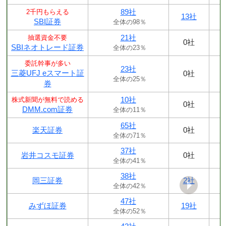
89社
2千円もらえる
13社
SBI証券
全体の98％
21社
抽選資金不要
0社
SBIネオトレード証券
全体の23％
委託幹事が多い
23社
三菱UFJ eスマート証
0社
全体の25％
券
10社
株式新聞が無料で読める
0社
DMM.com証券
全体の11％
65社
楽天証券
0社
全体の71％
37社
岩井コスモ証券
0社
全体の41％
38社
岡三証券
2社
全体の42％
47社
みずほ証券
19社
全体の52％