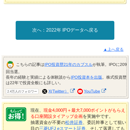
2022年 IPOデータへ戻る
▲上へ戻る
こちらの記事は
IPO投資歴21年のカブスル
が執筆。IPOに209
回当選。
長年の経験と実績による体験談から
IPO投資本を出版
。株式投資歴
は22年で投資全般にも詳しい。
X(Twitter）
YouTube
2.4万人のフォロワー
現在、
現金4,000円＋最大7,000ポイントがもらえ
る口座開設タイアップ企画
を実施中です。
抽選資金が不要の
松井証券
、委託幹事として狙い
目の
三菱UFJ eスマート証券
、そして落選しても