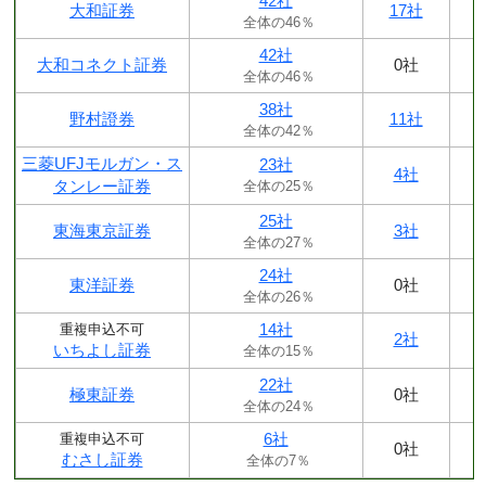
42社
大和証券
17社
全体の46％
42社
大和コネクト証券
0社
全体の46％
38社
野村證券
11社
全体の42％
三菱UFJモルガン・ス
23社
4社
タンレー証券
全体の25％
25社
東海東京証券
3社
全体の27％
24社
東洋証券
0社
全体の26％
14社
重複申込不可
2社
いちよし証券
全体の15％
22社
極東証券
0社
全体の24％
6社
重複申込不可
0社
むさし証券
全体の7％