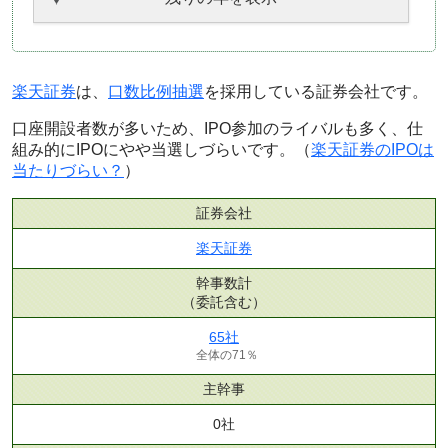
楽天証券
は、
口数比例抽選
を採用している証券会社です。
口座開設者数が多いため、IPO参加のライバルも多く、仕
組み的にIPOにやや当選しづらいです。（
楽天証券のIPOは
当たりづらい？
）
証券会社
楽天証券
幹事数計
（委託含む）
65社
全体の71％
主幹事
0社