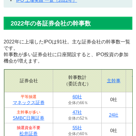
IPO 上場実績 一覧（2022年）
2022年の各証券会社の幹事数
2022年に上場したIPOは91社。主な証券会社の幹事数一覧
です。
幹事数が多い証券会社に口座開設すると、IPO投資の参加
機会が増えます。
幹事数計
証券会社
主幹事
（委託含む）
60社
平等抽選
0社
マネックス証券
全体の66％
47社
主幹事が多い
24社
SMBC日興証券
全体の52％
55社
抽選資金不要
0社
松井証券
全体の60％