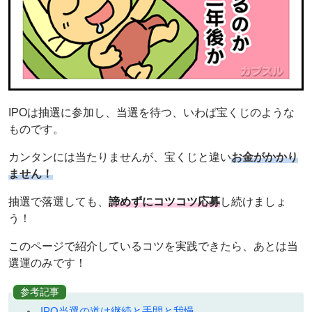
IPOは抽選に参加し、当選を待つ、いわば宝くじのような
ものです。
カンタンには当たりませんが、宝くじと違い
お金がかかり
ません！
抽選で落選しても、
諦めずにコツコツ応募
し続けましょ
う！
このページで紹介しているコツを実践できたら、あとは当
選運のみです！
参考記事
IPO当選の道は継続と手間と我慢