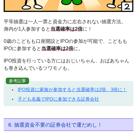
平等抽選は一人一票と資金力に左右されない抽選方法。
身内が1人参加すると
当選確率は2倍
に！
0歳のこどもも口座開設とIPOの参加が可能で、こどもも
IPOに参加すると
当選確率は2倍
に。
IPO投資を行っている方にはおじいちゃん、おばあちゃん
も巻き込んでいるツワモノも。
参考記事
IPO投資に家族が参加すると当選確率は2倍、3倍に！
子ども名義でIPOに参加できる証券会社
6. 抽選資金不要の証券会社で運だめし！