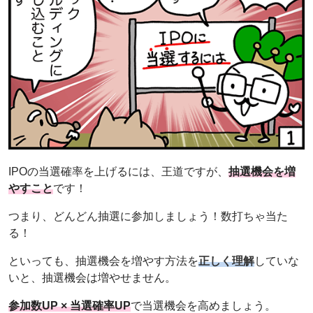
IPOの当選確率を上げるには、王道ですが、
抽選機会を増
やすこと
です！
つまり、どんどん抽選に参加しましょう！数打ちゃ当た
る！
といっても、抽選機会を増やす方法を
正しく理解
していな
いと、抽選機会は増やせません。
参加数UP × 当選確率UP
で当選機会を高めましょう。