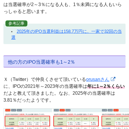
は当選確率が2～3％になる人も、1％未満になる人もいら
っしゃると思います。
参考記事
2025年のIPO当選利益は158.7万円に。一家で32回の当
選
他の方のIPO当選確率も1～2％
Ｘ（Twitter）で仲良くさせて頂いている
orusanさん
に、IPOの2021年～2023年の当選確率は
年に1～2％くらい
だよと教えて頂きました。なお、2025年の当選確率は
3.81％だったようです。