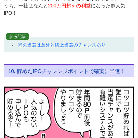
うち、一社はなんと
200万円超えの利益
になった超人気
IPO！
参考記事
補欠当選は意外と繰上当選のチャンスあり
10. 貯めたIPOチャレンジポイントで確実に当選！