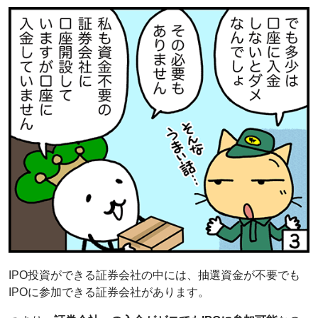
IPO投資ができる証券会社の中には、抽選資金が不要でも
IPOに参加できる証券会社があります。