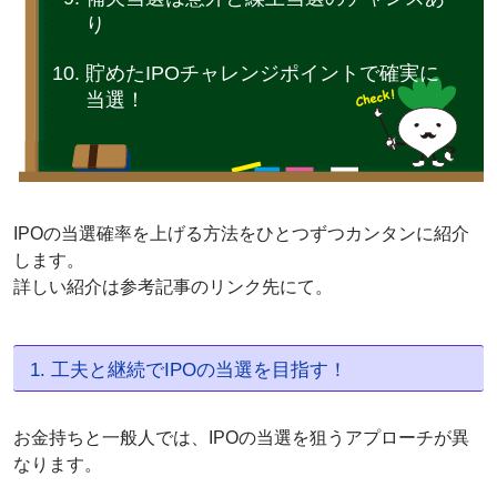
り
貯めたIPOチャレンジポイントで確実に
当選！
IPOの当選確率を上げる方法をひとつずつカンタンに紹介
します。
詳しい紹介は参考記事のリンク先にて。
1. 工夫と継続でIPOの当選を目指す！
お金持ちと一般人では、IPOの当選を狙うアプローチが異
なります。