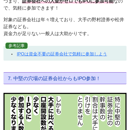
つまり、
証券会社への入金がゼロでもIPOに参加可能
なの
で、気軽に参加できます！
対象の証券会社は年々増えており、大手の野村證券や松井
証券なども。
資金力が足りない一般人は大助かりです。
参考記事
IPOは資金不要の証券会社で気軽に参加しよう
7. 中堅の穴場の証券会社からもIPO参加！