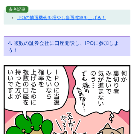
参考記事
IPOの抽選機会を増やし当選確率を上げる！
4. 複数の証券会社に口座開設し、IPOに参加しよ
う！