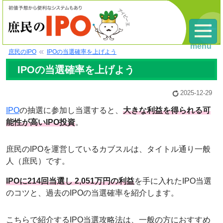
menu
庶民のIPO
IPOの当選確率を上げよう
IPOの当選確率を上げよう
2025-12-29
IPO
の抽選に参加し当選すると、
大きな利益を得られる可
能性が高いIPO投資
。
庶民のIPOを運営しているカブスルは、タイトル通り一般
人（庶民）です。
IPOに214回当選し 2,051万円の利益
を手に入れたIPO当選
のコツと、過去のIPOの当選確率を紹介します。
こちらで紹介するIPO当選攻略法は、
一般の方におすすめ