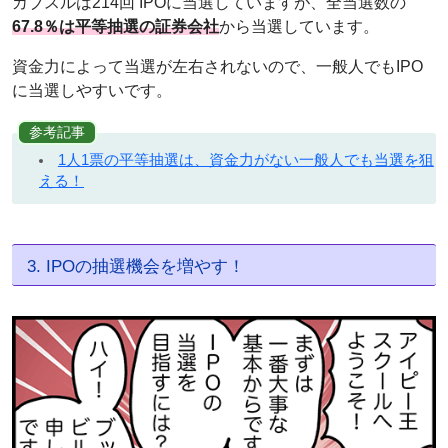
カブスルは214回 IPOに当選していますが、全当選数の
67.8％は平等抽選の証券会社
から当選しています。
資金力によって当選が左右されないので、一般人でもIPO
に当選しやすいです。
参考記事
1人1票の平等抽選は、資金力がない一般人でも当選を狙
える！
3. IPOの抽選機会を増やす！