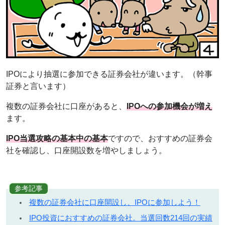
IPOにより抽選に参加できる証券会社が違います。（幹事
証券と言います）
複数の証券会社に口座があると、
IPOへの参加機会が増え
ます。
IPO当選攻略の基本中の基本
ですので、おすすめの証券会
社を確認し、口座開設数を増やしましょう。
参考記事
複数の証券会社に口座開設し、IPOに参加しよう！
IPO投資におすすめの証券会社。当選回数214回の実績