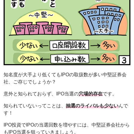
知名度が大手より低くてもIPOの取扱数が多い中堅証券会
社、ご存じでしょうか？
意外と知られておらず、IPO当選の
穴場的存在
です。
知られていないってことは、
抽選のライバルも少ない
んで
す！
IPO投資でIPOの当選回数を増やすには、中堅証券会社から
もIPO当選を狙っていきましょう。