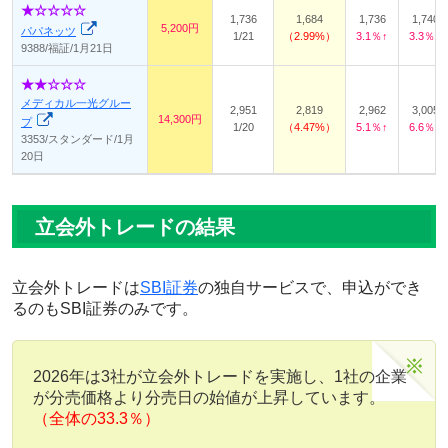
1,736
1,684
1,736
1,740
5,200円
パパネッツ
1/21
2.99%
3.1％↑
3.3％↑
9388/福証/1月21日
メディカル一光グルー
2,951
2,819
2,962
3,005
14,300円
プ
1/20
4.47%
5.1％↑
6.6％↑
3353/スタンダード/1月
20日
立会外トレードの結果
立会外トレードは
SBI証券
の独自サービスで、申込ができ
るのもSBI証券のみです。
2026年は3社が立会外トレードを実施し、1社の企業
が分売価格より分売日の始値が上昇しています。
（全体の33.3％）