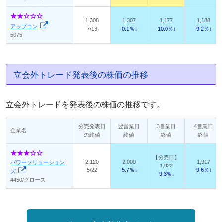
1,308
1,307
1,177
1,188
アップコン
7/13
-0.1％↓
-10.0％↓
-9.2％↓
5075
立会外トレード発表後の株価の推移
立会外トレードを発表後の株価の推移です。
分売発表日
翌営業日
3営業日
4営業日
企業名
の終値
終値
終値
終値
【分売日】
2,120
2,000
1,917
パワーソリューション
1,922
5/22
-5.7％↓
-9.6％↓
ズ
-9.3％↓
4450/グロース