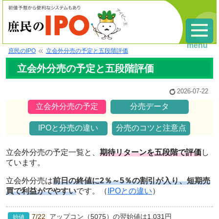
menu
庶民のIPO
立会外分売の予定と五段階評価
立会外分売の予定と五段階評価
2026-07-22
立会外分売の予定
分売データ
IPOと分売の違い
分売のコツと注意点
立会外分売の予定一覧と、
期待リターンを五段階で評価
し
ています。
立会外分売は
前日の終値に2％～5％の割引が入り、短期売
買で利益がでやすい
です。（
IPOとの違い
）
アップコン（5075）の翌始値は1,031円
7/22