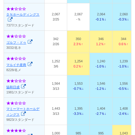
2,067
2,067
2,064
2,060
ＤＮホールディングス
2/25
-％
-0.1％↓
-0.3％↓
7377/スタンダード
342
350
346
344
ゴルフ・ドゥ
2/26
2.3％↑
1.2％↑
0.6％↑
3032/名ネ
1,252
1,254
1,240
1,239
マルイチ産商
3/6
0.2％↑
-1.0％↓
-1.0％↓
8228/名メ
1,564
1,553
1,546
1,556
協和日成
3/13
-0.7％↓
-1.2％↓
-0.5％↓
1981/スタンダード
1,443
1,395
1,404
1,408
マミーマートホールデ
3/13
-3.3％↓
-2.7％↓
-2.4％↓
ィングス
9823/スタンダード
1,000
985
995
1,043