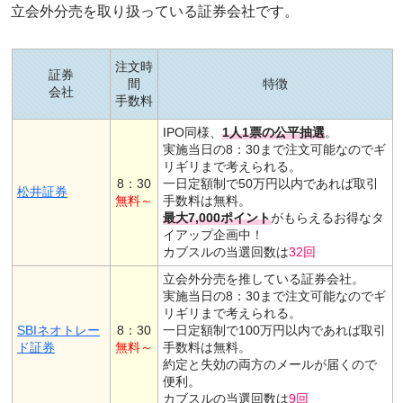
立会外分売を取り扱っている証券会社です。
注文時
証券
間
特徴
会社
手数料
IPO同様、
1人1票の公平抽選
。
実施当日の8：30まで注文可能なのでギ
リギリまで考えられる。
8：30
一日定額制で50万円以内であれば取引
松井証券
無料～
手数料は無料。
最大7,000ポイント
がもらえるお得なタ
イアップ企画中！
カブスルの当選回数は
32回
立会外分売を推している証券会社。
実施当日の8：30まで注文可能なのでギ
リギリまで考えられる。
SBIネオトレー
8：30
一日定額制で100万円以内であれば取引
ド証券
無料～
手数料は無料。
約定と失効の両方のメールが届くので
便利。
カブスルの当選回数は
9回