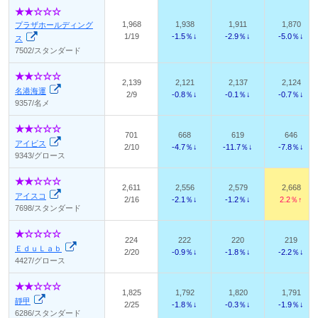
1,968
1,938
1,911
1,870
プラザホールディング
1/19
-1.5％↓
-2.9％↓
-5.0％↓
ス
7502/スタンダード
2,139
2,121
2,137
2,124
名港海運
2/9
-0.8％↓
-0.1％↓
-0.7％↓
9357/名メ
701
668
619
646
アイビス
2/10
-4.7％↓
-11.7％↓
-7.8％↓
9343/グロース
2,611
2,556
2,579
2,668
アイスコ
2/16
-2.1％↓
-1.2％↓
2.2％↑
7698/スタンダード
224
222
220
219
ＥｄｕＬａｂ
2/20
-0.9％↓
-1.8％↓
-2.2％↓
4427/グロース
1,825
1,792
1,820
1,791
靜甲
2/25
-1.8％↓
-0.3％↓
-1.9％↓
6286/スタンダード