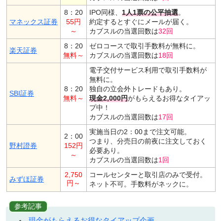
8：20
IPO同様、
1人1票の公平抽選
。
マネックス証券
55円
約定するとすぐにメールが届く。
～
カブスルの当選回数は
32回
8：20
ゼロコースで取引手数料が無料に。
楽天証券
無料～
カブスルの当選回数は
18回
電子交付サービス利用で取引手数料が
無料に。
8：20
独自の立会外トレードもあり。
SBI証券
無料～
現金2,000円
がもらえるお得なタイアッ
プ中！
カブスルの当選回数は
17回
実施当日の2：00まで注文可能。
2：00
つまり、分売日の前夜に注文しておく
野村證券
152円
必要あり。
～
カブスルの当選回数は
1回
2,750
コールセンターと取引店のみで受付。
みずほ証券
円～
ネット不可。手数料がネックに。
参考記事
現金がもらえるお得なタイアップ企画