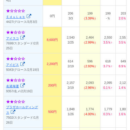
4日
206
199
199
203
0円
ＥｄｕＬａｂ
3/3
3.39%
-％
2.0％↑
4427/グロース/3月3日
2,540
2,464
2,550
2,551
アイスコ
8,600円
2/25
2.99%
3.5％↑
3.5％↑
7698/スタンダード/2月
25日
614
596
618
649
2,200円
アイビス
2/19
2.93%
3.7％↑
8.9％↑
9343/グロース/2月19日
2,157
2,093
2,095
2,123
200円
名港海運
2/19
2.96%
0.1％↑
1.4％↑
9357/名メ/2月19日
プラザホールディング
1,848
1,774
1,779
1,803
500円
ス
1/26
4.00%
0.3％↑
1.6％↑
7502/スタンダード/1月
26日