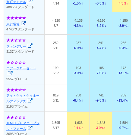
室町ケミカル
4/14
-1.5％↓
-0.5％↓
4.3％↑
4885/スタンダード
4,320
4,135
4,180
4,150
東計電算
5/7
-4.3％↓
-3.2％↓
-3.9％↓
4746/スタンダード
252
237
241
236
ファンデリー
5/11
-6.0％↓
-4.4％↓
-6.3％↓
3137/スタンダード
199
193
185
173
エアークローゼット
5/22
-3.0％↓
-7.0％↓
-13.1％↓
9557/グロース
819
750
741
709
アイ・ケイ・ケイホー
6/11
-8.4％↓
-9.5％↓
-13.4％↓
ルディングス
2198/プライム
1,595
1,633
1,643
1,584
ＧＭＯプロダクトプラ
6/17
2.4％↑
3.0％↑
-0.7％↓
ットフォーム
3695/グロース