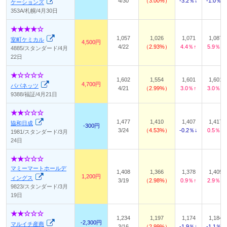
4/30
3.00%
-3.2％↓
-1.0％↓
ケーションズ
353A/札幌/4月30日
1,057
1,026
1,071
1,087
室町ケミカル
4,500円
4/22
2.93%
4.4％↑
5.9％↑
4885/スタンダード/4月
22日
1,602
1,554
1,601
1,601
4,700円
パパネッツ
4/21
2.99%
3.0％↑
3.0％↑
9388/福証/4月21日
1,477
1,410
1,407
1,417
協和日成
-300円
3/24
4.53%
-0.2％↓
0.5％↑
1981/スタンダード/3月
24日
マミーマートホールデ
1,408
1,366
1,378
1,405
1,200円
ィングス
3/19
2.98%
0.9％↑
2.9％↑
9823/スタンダード/3月
19日
1,234
1,197
1,174
1,184
-2,300円
マルイチ産商
3/16
2.99%
-1.9％↓
-1.1％↓