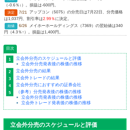
（-0.6％↓）。損益は-600円。
アップコン（5075）の分売日は7月22日、分売価格
7/21
は1,037円、割引率は
2.99％
に決定。
メイホーホールディングス（7369）の翌始値は340
6/26
円（4.3％↑）。損益は1,400円。
メイホーホールディングス（7369）の分売日は6月
6/25
26日、分売価格は326円、割引率は
2.97％
に決定。
目次
ＧＭＯプロダクトプラットフォーム（3695）の翌始
6/24
立会外分売のスケジュールと評価
値は1,440円（-1.1％↓）。損益は-1,600円。
立会外分売発表後の株価の推移
ＧＭＯプロダクトプラットフォーム（3695）の分売
6/23
立会外分売の結果
日は6月24日、分売価格は1,456円、割引率は
2.99％
に決定。
立会外トレードの結果
アイ・ケイ・ケイホールディングス（2198）の翌始
6/19
立会外分売におすすめの証券会社
値は670円（1.5％↑）。損益は1,000円。
（参考）分売発表後の株価の推移
アイ・ケイ・ケイホールディングス（2198）の分売
6/18
立会外分売発表後の株価の推移
日は6月19日、分売価格は660円、割引率は
2.94％
に決定。
立会外トレード発表後の株価の推移
フリークアウトHD（6094）の翌始値は516円（-
6/16
％）。損益は0円。
交換できるくん（7695）の立会外トレードを追記。
6/15
立会外分売のスケジュールと評価
フリークアウトHD（6094）の分売日は6月16日、分
6/15