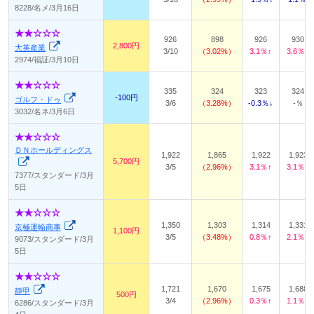
8228/名メ/3月16日
926
898
926
930
2,800円
大英産業
3/10
3.02%
3.1％↑
3.6％↑
2974/福証/3月10日
335
324
323
324
-100円
ゴルフ・ドゥ
3/6
3.28%
-0.3％↓
-％
3032/名ネ/3月6日
ＤＮホールディングス
1,922
1,865
1,922
1,923
5,700円
3/5
2.96%
3.1％↑
3.1％↑
7377/スタンダード/3月
5日
1,350
1,303
1,314
1,331
京極運輸商事
1,100円
3/5
3.48%
0.8％↑
2.1％↑
9073/スタンダード/3月
5日
1,721
1,670
1,675
1,688
靜甲
500円
3/4
2.96%
0.3％↑
1.1％↑
6286/スタンダード/3月