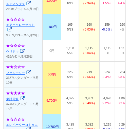
1,000円
6/19
2.94%
1.5％↑
4.4％↑
ルディングス
2198/プライム/6月19日
165
160
159
160
エアークローゼット
-100円
5/29
3.03%
-0.6％↓
-％
9557/グロース/5月29日
1,150
1,115
1,115
1,115
0円
ウリドキ
5/26
3.04%
-％
-％
418A/名ネ/5月26日
225
219
224
234
ファンデリー
500円
5/19
2.66%
2.3％↑
6.8％↑
3137/スタンダード/5月
19日
4,075
3,933
4,020
4,060
東計電算
8,700円
5/15
3.48%
2.2％↑
3.2％↑
4746/スタンダード/5月
15日
3,425
3,322
3,215
3,290
エレベーターコミュニ
-10,700円