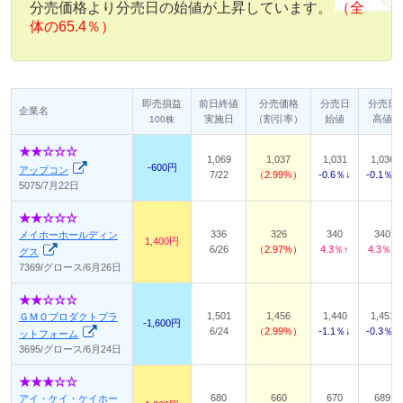
分売価格より分売日の始値が上昇しています。
（全
体の65.4％）
即売損益
前日終値
分売価格
分売日
分売日
企業名
実施日
（割引率）
始値
高値
100株
1,069
1,037
1,031
1,036
-600円
アップコン
7/22
2.99%
-0.6％↓
-0.1％↓
5075/7月22日
336
326
340
340
メイホーホールディン
1,400円
6/26
2.97%
4.3％↑
4.3％↑
グス
7369/グロース/6月26日
1,501
1,456
1,440
1,451
ＧＭＯプロダクトプラ
-1,600円
6/24
2.99%
-1.1％↓
-0.3％↓
ットフォーム
3695/グロース/6月24日
680
660
670
689
アイ・ケイ・ケイホー