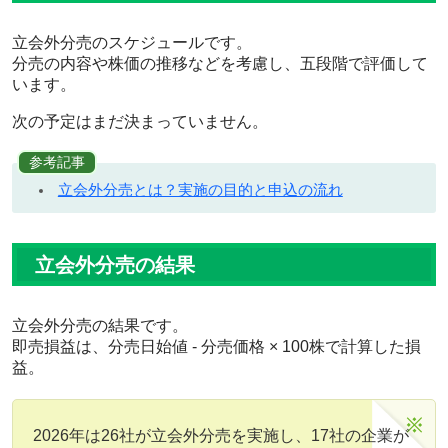
売価格は516円、割引率は
3.00％
に決定。
フリークアウトHD（6094）のコメントを更新。
6/15
立会外分売のスケジュールです。
分売の内容や株価の推移などを考慮し、五段階で評価して
フリークアウトHD（6094）の立会外トレードを追
6/7
います。
記。
エアークローゼット（9557）の翌始値は159円
5/29
次の予定はまだ決まっていません。
（-0.6％↓）。損益は-100円。
エアークローゼット（9557）のコメントを更新。
5/28
参考記事
エアークローゼット（9557）の分売日は5月29日、
5/28
立会外分売とは？実施の目的と申込の流れ
分売価格は160円、割引率は
3.03％
に決定。
ウリドキ（418A）の翌始値は1,115円（-％）。損益
5/26
は0円。
立会外分売の結果
パワーソリューションズ（4450）の翌始値は1,930円
5/26
（-0.5％↓）。損益は-1,000円。
立会外分売の結果です。
パワーソリューションズ（4450）のコメントを更
5/25
即売損益は、分売日始値 - 分売価格 × 100株で計算した損
新。
益。
パワーソリューションズ（4450）の立会外トレード
5/22
を追記。
2026年は26社が立会外分売を実施し、17社の企業が