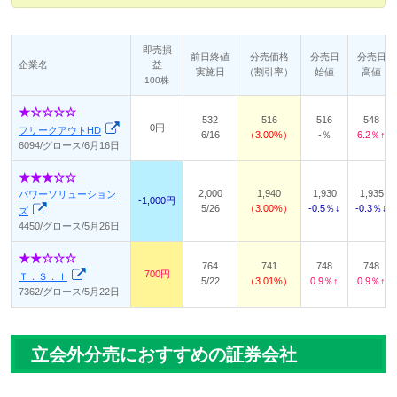
即売損
前日終値
分売価格
分売日
分売日
企業名
益
実施日
（割引率）
始値
高値
100株
532
516
516
548
0円
フリークアウトHD
6/16
3.00%
-％
6.2％↑
6094/グロース/6月16日
2,000
1,940
1,930
1,935
パワーソリューション
-1,000円
5/26
3.00%
-0.5％↓
-0.3％↓
ズ
4450/グロース/5月26日
764
741
748
748
700円
Ｔ．Ｓ．Ｉ
5/22
3.01%
0.9％↑
0.9％↑
7362/グロース/5月22日
立会外分売におすすめの証券会社