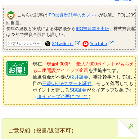
こちらの記事は
IPO投資歴21年のカブスル
が執筆。IPOに209
回当選。
長年の経験と実績による体験談から
IPO投資本を出版
。株式投資歴
は22年で投資全般にも詳しい。
X(Twitter）
YouTube
2.4万人のフォロワー
現在、
現金4,000円＋最大7,000ポイントがもらえ
る口座開設タイアップ企画
を実施中です。
抽選資金が不要の
松井証券
、委託幹事として狙い
目の
三菱UFJ eスマート証券
、そして落選しても
ポイントが貯まる
SBI証券
がタイアップ対象です
（
タイアップ企画について
）
ご意見箱（投書/返答不可）