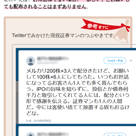
ても配布されることはまずありません
。
Twitterでみかけた現役証券マンのつぶやきです。