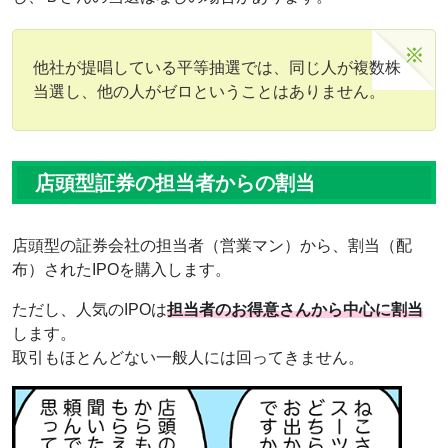
他社が提唱している平等抽選では、同じ人が複数株
当選し、他の人がゼロということはありません。
店頭型証券の担当者からの割当
店頭型の証券会社の担当者（営業マン）から、割当（配
布）されたIPOを購入します。
ただし、人気のIPOは
担当者のお得意さんから中心に割当
します。
取引もほとんどない一般人には回ってきません。