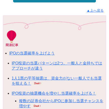
▲上へ戻る
IPOの当選確率を上げよう
IPO投資の当選パターンは2つ。一般人と金持ちでは
アプローチが違う
1人1票の平等抽選は、資金力がない一般人でも当選
を狙える！
IPO投資の抽選機会を増やし当選確率を上げる！
複数の証券会社からIPOに参加し当選チャンスを
増やす