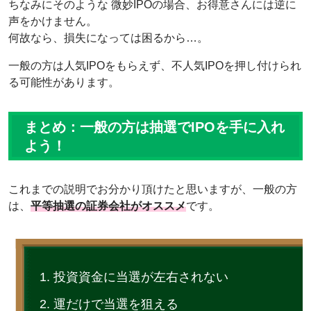
ちなみにそのような 微妙IPOの場合、お得意さんには逆に
声をかけません。
何故なら、損失になっては困るから…。
一般の方は人気IPOをもらえず、不人気IPOを押し付けられ
る可能性があります。
まとめ：一般の方は抽選でIPOを手に入れ
よう！
これまでの説明でお分かり頂けたと思いますが、一般の方
は、
平等抽選の証券会社がオススメ
です。
投資資金に当選が左右されない
運だけで当選を狙える