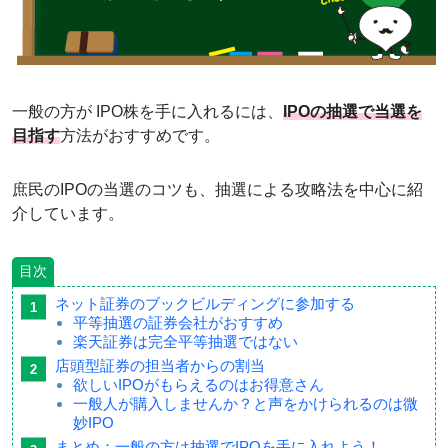
一般の方が IPO株を手に入れるには、
IPOの抽選で当選を
目指す
方法がおすすめです。
庶民のIPOの当選のコツも、抽選による攻略法を中心に紹
介しています。
目次
ネット証券のブックビルディングに参加する
平等抽選の証券会社がおすすめ
楽天証券は完全平等抽選ではない
店頭型証券の担当者からの割当
欲しいIPOがもらえるのはお得意さん
一般人が購入しませんか？と声をかけられるのは微
妙IPO
まとめ：一般の方は抽選でIPOを手に入れよう！