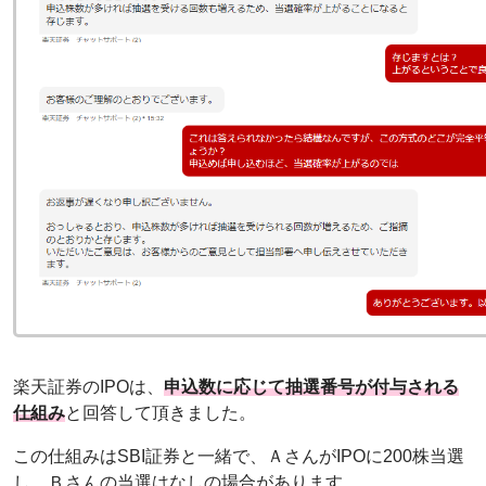
楽天証券のIPOは、
申込数に応じて抽選番号が付与される
仕組み
と回答して頂きました。
この仕組みはSBI証券と一緒で、ＡさんがIPOに200株当選
し、Ｂさんの当選はなしの場合があります。