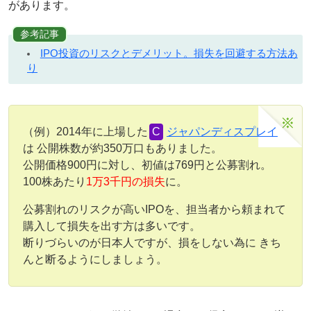
があります。
参考記事
IPO投資のリスクとデメリット。損失を回避する方法あ
り
（例）2014年に上場した
ジャパンディスプレイ
は 公開株数が約350万口もありました。
公開価格900円に対し、初値は769円と公募割れ。
100株あたり
1万3千円の損失
に。
公募割れのリスクが高いIPOを、担当者から頼まれて
購入して損失を出す方は多いです。
断りづらいのが日本人ですが、損をしない為に きち
んと断るようにしましょう。