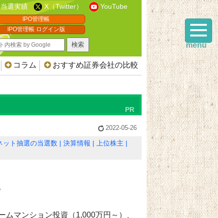
当選実績
X（Twitter）
YouTube
IPO管理帳
IPO管理帳 ログイン版
menu
コラム
おすすめ証券会社の比較
2022-05-26
ネット抽選の当選数
決算情報
上位株主
。
ムマンション投資（1,000万円～）、