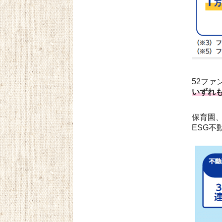
52ファ
いずれ
保育園
ESG不