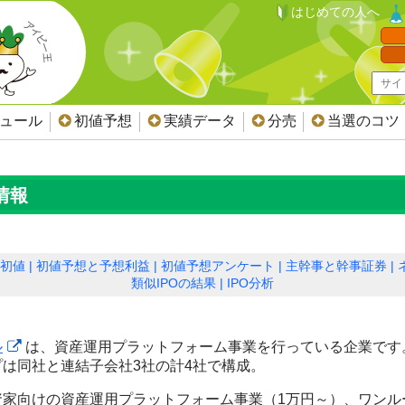
はじめての人へ
ジュール
初値予想
実績データ
分売
当選のコツ
情報
初値
初値予想と予想利益
初値予想アンケート
主幹事と幹事証券
類似IPOの結果
IPO分析
ル
は、資産運用プラットフォーム事業を行っている企業です
プは同社と連結子会社3社の計4社で構成。
家向けの資産運用プラットフォーム事業（1万円～）、ワンルー