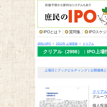
IPOとは？
質問集
IPOスケ
庶民のIPO
2022年 上場実績
クリアル
クリアル（2998）：IPO上場
上場日
ブックビルディング
公開価格と
クリア
グルー
個人投資