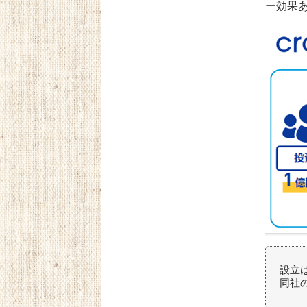
ー効果
設立は
同社の