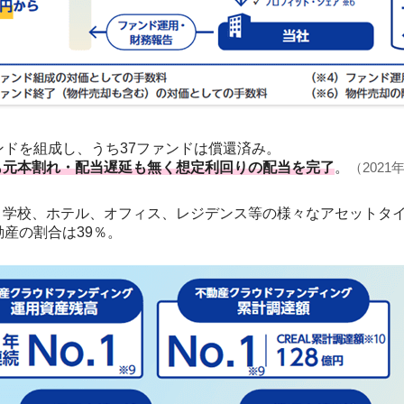
ンドを組成し、うち37ファンドは償還済み。
も元本割れ・配当遅延も無く想定利回りの配当を完了
。
（2021
、学校、ホテル、オフィス、レジデンス等の様々なアセットタ
動産の割合は39％。