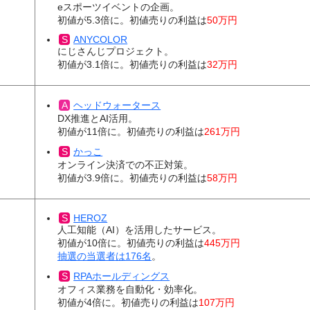
eスポーツイベントの企画。
初値が5.3倍に。初値売りの利益は
50万円
ANYCOLOR
にじさんじプロジェクト。
初値が3.1倍に。初値売りの利益は
32万円
ヘッドウォータース
DX推進とAI活用。
初値が11倍に。初値売りの利益は
261万円
かっこ
オンライン決済での不正対策。
初値が3.9倍に。初値売りの利益は
58万円
HEROZ
人工知能（AI）を活用したサービス。
初値が10倍に。初値売りの利益は
445万円
抽選の当選者は176名
。
RPAホールディングス
オフィス業務を自動化・効率化。
初値が4倍に。初値売りの利益は
107万円