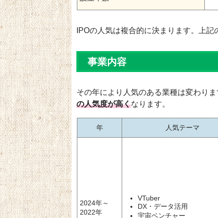
IPOの人気は複合的に決まります。上記
事業内容
その年により人気のある業種は変わりま
の人気度が高く
なります。
年
人気テーマ
VTuber
2024年～
DX・データ活用
2022年
宇宙ベンチャー