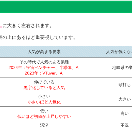
）
に大きく左右されます。
。表の上にあるほど重要視しています。
人気が高まる要素
人気が低くな
その時代で人気のある業種
2024年：宇宙ベンチャー、半導体、AI
地味系の
2023年：VTuver、AI
伸びている
頭打ち
黒字化していると人気
小さい
大きい
小さいほど人気化
低い
高い
低いほど初値が上昇しやすい
活況
不況