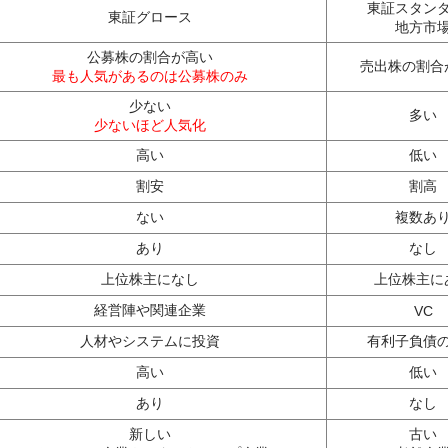
東証スタン
東証グロース
地方市
公募株の割合が高い
売出株の割合
最も人気があるのは公募株のみ
少ない
多い
少ないほど人気化
高い
低い
割安
割高
ない
複数あ
あり
なし
上位株主になし
上位株主に
経営陣や関連企業
VC
人材やシステムに投資
有利子負債
高い
低い
あり
なし
新しい
古い