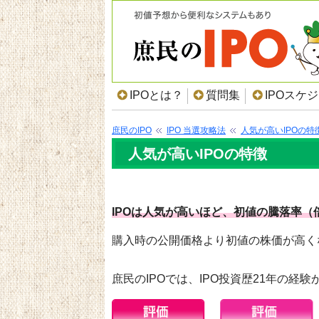
IPOとは？
質問集
IPOスケ
庶民のIPO
IPO 当選攻略法
人気が高いIPOの特
人気が高いIPOの特徴
IPOは人気が高いほど、初値の騰落率（
購入時の公開価格より初値の株価が高く
庶民のIPOでは、IPO投資歴21年の経験