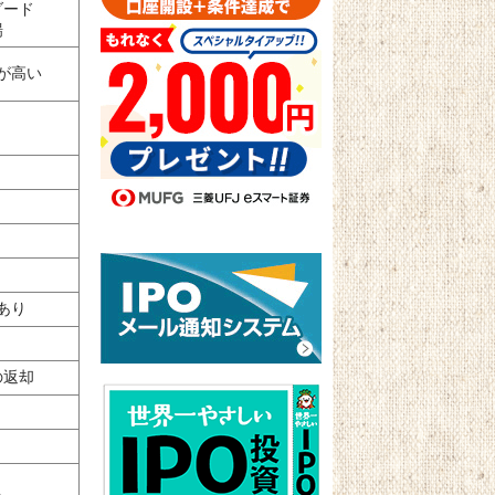
ダード
場
が高い
り
あり
の返却