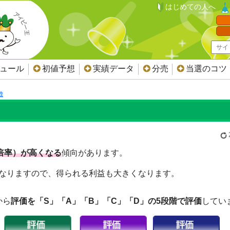
はじめての人へ
ジュール
初値予想
実績データ
分売
当選のコツ
徴
倍率）が高くなる
傾向があります。
なりますので、得られる利益も大きくなります。
から
評価を「S」「A」「B」「C」「D」の5段階で評価
してい