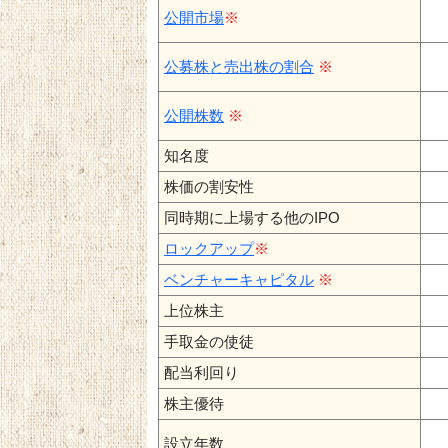
公開市場
※
公募株と売出株の割合
※
公開株数
※
知名度
株価の割安性
同時期に上場する他のIPO
ロックアップ
※
ベンチャーキャピタル
※
上位株主
手取金の使徒
配当利回り
株主優待
設立年数