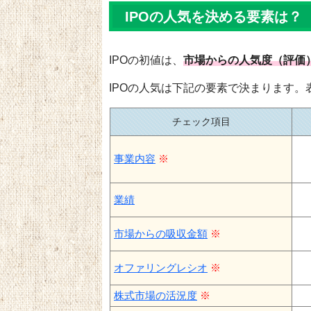
IPOの人気を決める要素は？
IPOの初値は、
市場からの人気度（評価
IPOの人気は下記の要素で決まります
チェック項目
事業内容
※
業績
市場からの吸収金額
※
オファリングレシオ
※
株式市場の活況度
※