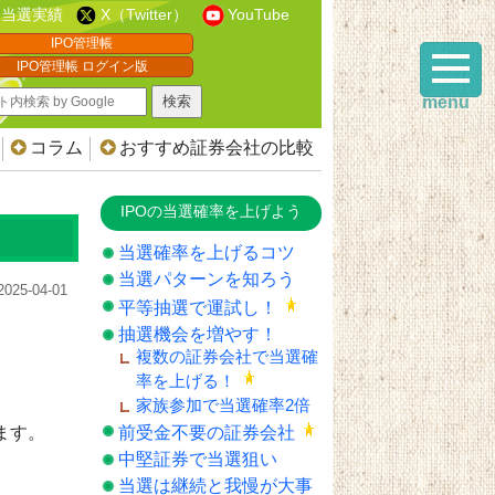
当選実績
X（Twitter）
YouTube
IPO管理帳
IPO管理帳 ログイン版
menu
コラム
おすすめ証券会社の比較
IPOの当選確率を上げよう
当選確率を上げるコツ
当選パターンを知ろう
2025-04-01
平等抽選で運試し！
抽選機会を増やす！
複数の証券会社で当選確
率を上げる！
家族参加で当選確率2倍
ます。
前受金不要の証券会社
中堅証券で当選狙い
当選は継続と我慢が大事