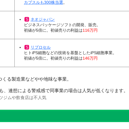
カブスルも300株当選
。
ネオジャパン
ビジネスパッケージソフトの開発、販売。
初値が5倍に。初値売りの利益は
116万円
リプロセル
ヒトiPS細胞などの技術を基盤としたiPS細胞事業。
初値が5倍に。初値売りの利益は
146万円
をつくる製造業などやや地味な事業。
も、連想による警戒感で同事業の場合は人気が低くなります。
ーツジムや飲食店は不人気