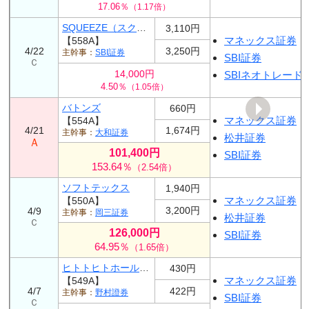
17.06％
（1.17倍）
SQUEEZE（スクイーズ）
3,110円
マネックス証券
【558A】
4/22
3,250円
SBI証券
SBI証券
Ｃ
14,000円
SBIネオトレード
4.50％
（1.05倍）
バトンズ
660円
マネックス証券
【554A】
4/21
1,674円
大和証券
松井証券
Ａ
101,400円
SBI証券
153.64％
（2.54倍）
ソフトテックス
1,940円
マネックス証券
【550A】
3,200円
4/9
岡三証券
松井証券
Ｃ
126,000円
SBI証券
64.95％
（1.65倍）
ヒトトヒトホールディングス
430円
マネックス証券
【549A】
4/7
422円
野村證券
SBI証券
Ｃ