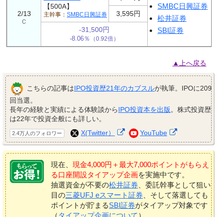
SMBC日興証券
【500A】
2/13
3,595円
SMBC日興証券
松井証券
Ｃ
-31,500円
SBI証券
-8.06％
（0.92倍）
▲上へ戻る
こちらの記事は
IPO投資歴21年のカブスル
が執筆。IPOに209
回当選。
長年の経験と実績による体験談から
IPO投資本を出版
。株式投資歴
は22年で投資全般にも詳しい。
X(Twitter）
YouTube
2.4万人のフォロワー
現在、
現金4,000円＋最大7,000ポイントがもらえ
る口座開設タイアップ企画
を実施中です。
抽選資金が不要の
松井証券
、委託幹事として狙い
目の
三菱UFJ eスマート証券
、そして落選しても
ポイントが貯まる
SBI証券
がタイアップ対象です
（
タイアップ企画について
）