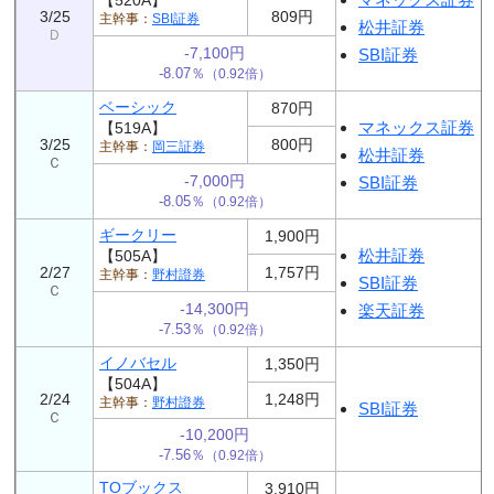
3/25
809円
SBI証券
松井証券
Ｄ
-7,100円
SBI証券
-8.07％
（0.92倍）
ベーシック
870円
マネックス証券
【519A】
3/25
800円
岡三証券
松井証券
Ｃ
-7,000円
SBI証券
-8.05％
（0.92倍）
ギークリー
1,900円
松井証券
【505A】
2/27
1,757円
野村證券
SBI証券
Ｃ
-14,300円
楽天証券
-7.53％
（0.92倍）
イノバセル
1,350円
【504A】
2/24
1,248円
野村證券
SBI証券
Ｃ
-10,200円
-7.56％
（0.92倍）
TOブックス
3,910円