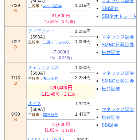
マネックス証券
【604A】
7/29
1,016円
みずほ証券
SBI証券
Ｂ
31,600円
SBIネオトレード
45.14％
（1.45倍）
ティアフォー
1,085円
マネックス証券
【593A】
7/22
1,009円
三菱UFJモルガン・スタンレー証券
SMBC日興証券
Ｂ
-7,600円
松井証券
-7％
（0.93倍）
チャットプラス
1,080円
マネックス証券
【598A】
2,284円
7/15
丸三証券
SMBC日興証券
Ｂ
120,400円
松井証券
111.48％
（2.11倍）
ネイス
1,320円
マネックス証券
【589A】
6/30
1,476円
岡三証券
松井証券
Ｂ
15,600円
SBI証券
11.82％
（1.12倍）
LiNKX（リンクス）
790円