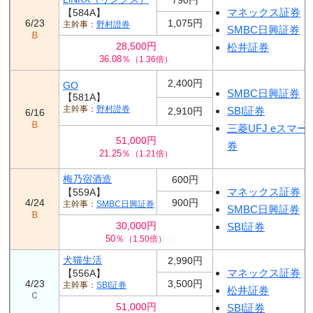
マネックス証券
【584A】
6/23
1,075円
野村證券
SMBC日興証券
Ｂ
28,500円
松井証券
36.08％
（1.36倍）
2,400円
GO
SMBC日興証券
【581A】
野村證券
SBI証券
2,910円
6/16
Ｂ
三菱UFJ eスマー
51,000円
券
21.25％
（1.21倍）
梅乃宿酒造
600円
マネックス証券
【559A】
4/24
900円
SMBC日興証券
SMBC日興証券
Ｂ
30,000円
SBI証券
50％
（1.50倍）
犬猫生活
2,990円
マネックス証券
【556A】
4/23
3,500円
SBI証券
松井証券
Ｃ
51,000円
SBI証券