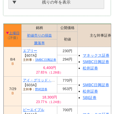
残りの年を表示
銘柄
公開価格
上場日
初値売りの損益
主な幹事証券
（評価）
初値
騰落率
エブリー
230円
マネックス証券
【607A】
8/4
294円
SMBC日興証券
SMBC日興証券
Ｂ
6,400円
松井証券
27.83％
（1.28倍）
アイ・グリッド・ソリューションズ
770円
SMBC日興証券
【603A】
7/29
953円
野村證券
松井証券
Ｂ
18,300円
SBI証券
23.77％
（1.24倍）
ビーエイブル
700円