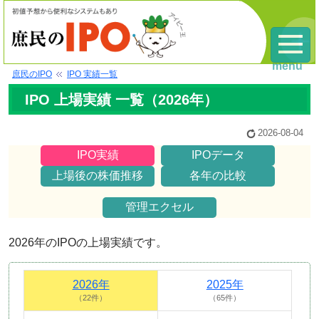
menu
庶民のIPO
IPO 実績一覧
IPO 上場実績 一覧（
2026
年）
2026-08-04
IPO実績
IPOデータ
上場後の株価推移
各年の比較
管理エクセル
2026
年のIPOの上場実績です。
2026年
2025年
（22件）
（65件）