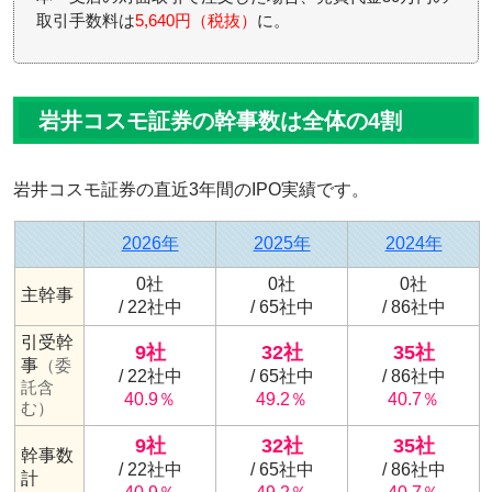
取引手数料は
5,640円（税抜）
に。
岩井コスモ証券の幹事数は全体の4割
岩井コスモ証券の直近3年間のIPO実績です。
2026年
2025年
2024年
0社
0社
0社
主幹事
/ 22社中
/ 65社中
/ 86社中
引受幹
9社
32社
35社
事
（委
/ 22社中
/ 65社中
/ 86社中
託含
40.9％
49.2％
40.7％
む）
9社
32社
35社
幹事数
/ 22社中
/ 65社中
/ 86社中
計