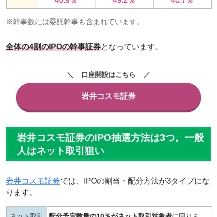
40.9％
49.2％
40.7％
※幹事数には委託幹事も含まれています。
全体の4割のIPOの幹事証券
となっています。
口座開設はこちら
岩井コスモ証券
岩井コスモ証券のIPO抽選方法は3つ。一般
人はネット取引狙い
岩井コスモ証券
では、IPOの割当・配分方法が3タイプにな
ります。
ネット取引
配分予定数量の10％がネット取引対象者
に回りま