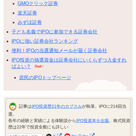
GMOクリック証券
楽天証券
みずほ証券
子ども名義でIPOに参加できる証券会社
IPOに強い証券会社ランキング
便利！IPOの当選通知メールが届く証券会社
IPO投資の抽選資金は証券会社にいくらずつ入金すれ
ばよい？
庶民のIPOトップページ
記事は
IPO投資歴21年のカブスル
が執筆。IPOに214回当
選。
長年の経験と実績による体験談から
IPO投資本を出版
。株式投資
歴は22年で投資全般にも詳しい
X
YouTube