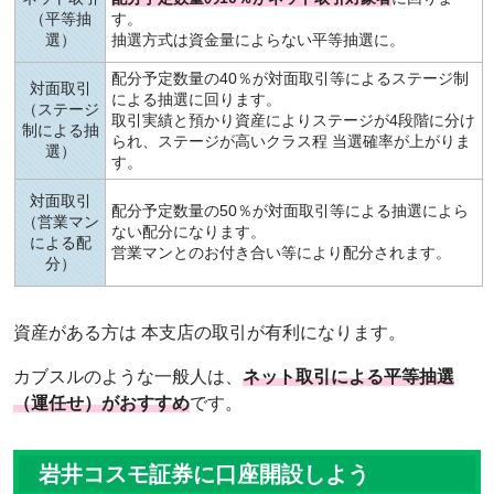
（平等抽
す。
選）
抽選方式は資金量によらない平等抽選に。
配分予定数量の40％が対面取引等によるステージ制
対面取引
による抽選に回ります。
（ステージ
取引実績と預かり資産によりステージが4段階に分け
制による抽
られ、ステージが高いクラス程 当選確率が上がりま
選）
す。
対面取引
配分予定数量の50％が対面取引等による抽選によら
（営業マン
ない配分になります。
による配
営業マンとのお付き合い等により配分されます。
分）
資産がある方は 本支店の取引が有利になります。
カブスルのような一般人は、
ネット取引による平等抽選
（運任せ）がおすすめ
です。
岩井コスモ証券に口座開設しよう