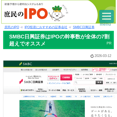
menu
庶民のIPO
IPO投資におすすめの証券会社
SMBC日興証券
SMBC日興証券はIPOの幹事数が全体の7割
超えでオススメ
2026-03-12