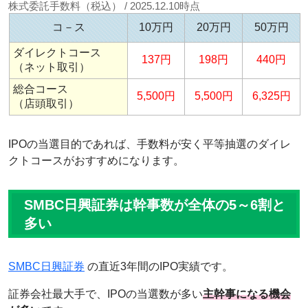
株式委託手数料（税込） / 2025.12.10時点
コ－ス
10万円
20万円
50万円
ダイレクトコース
137円
198円
440円
（ネット取引）
総合コース
5,500円
5,500円
6,325円
（店頭取引）
IPOの当選目的であれば、手数料が安く平等抽選のダイレ
クトコースがおすすめになります。
SMBC日興証券は幹事数が全体の5～6割と
多い
SMBC日興証券
の直近3年間のIPO実績です。
証券会社最大手で、IPOの当選数が多い
主幹事になる機会