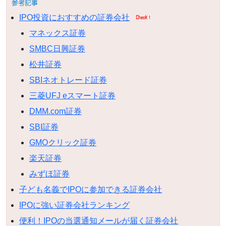
IPO投資におすすめの証券会社
マネックス証券
SMBC日興証券
松井証券
SBIネオトレード証券
三菱UFJ eスマート証券
DMM.com証券
SBI証券
GMOクリック証券
楽天証券
みずほ証券
子ども名義でIPOに参加できる証券会社
IPOに強い証券会社ランキング
便利！IPOの当選通知メールが届く証券会社