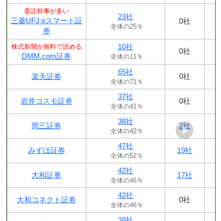
委託幹事が多い
23社
三菱UFJ eスマート証
0社
全体の25％
券
10社
株式新聞が無料で読める
0社
DMM.com証券
全体の11％
65社
楽天証券
0社
全体の71％
37社
岩井コスモ証券
0社
全体の41％
38社
岡三証券
2社
全体の42％
47社
みずほ証券
19社
全体の52％
42社
大和証券
17社
全体の46％
42社
大和コネクト証券
0社
全体の46％
38社