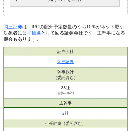
岡三証券
は、IPOの配分予定数量のうち10％がネット取引
対象者に
公平抽選
として回る証券会社です。主幹事になる
機会もあります。
証券会社
岡三証券
幹事数計
（委託含む）
38社
全体の42％
主幹事
2社
引受幹事
（委託含む）