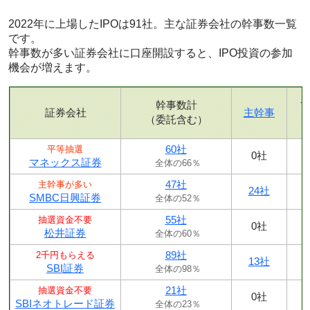
2022年に上場したIPOは91社。主な証券会社の幹事数一覧
です。
幹事数が多い証券会社に口座開設すると、IPO投資の参加
機会が増えます。
幹事数計
証券会社
主幹事
（委託含む）
60社
平等抽選
0社
マネックス証券
全体の66％
47社
主幹事が多い
24社
SMBC日興証券
全体の52％
55社
抽選資金不要
0社
松井証券
全体の60％
89社
2千円もらえる
13社
SBI証券
全体の98％
21社
抽選資金不要
0社
SBIネオトレード証券
全体の23％