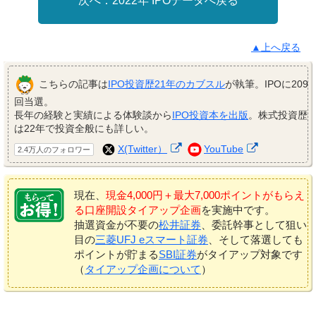
2022年 IPOデータへ戻る
▲上へ戻る
こちらの記事は
IPO投資歴21年のカブスル
が執筆。IPOに209
回当選。
長年の経験と実績による体験談から
IPO投資本を出版
。株式投資歴
は22年で投資全般にも詳しい。
X(Twitter）
YouTube
2.4万人のフォロワー
現在、
現金4,000円＋最大7,000ポイントがもらえ
る口座開設タイアップ企画
を実施中です。
抽選資金が不要の
松井証券
、委託幹事として狙い
目の
三菱UFJ eスマート証券
、そして落選しても
ポイントが貯まる
SBI証券
がタイアップ対象です
（
タイアップ企画について
）