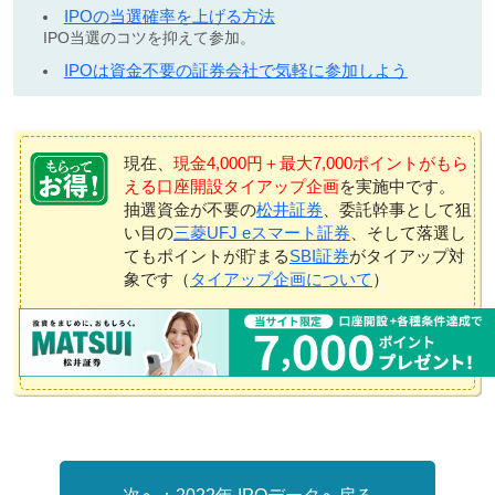
IPOの当選確率を上げる方法
IPO当選のコツを抑えて参加。
IPOは資金不要の証券会社で気軽に参加しよう
現在、
現金4,000円＋最大7,000ポイントがもら
える口座開設タイアップ企画
を実施中です。
抽選資金が不要の
松井証券
、委託幹事として狙
い目の
三菱UFJ eスマート証券
、そして落選し
てもポイントが貯まる
SBI証券
がタイアップ対
象です（
タイアップ企画について
）