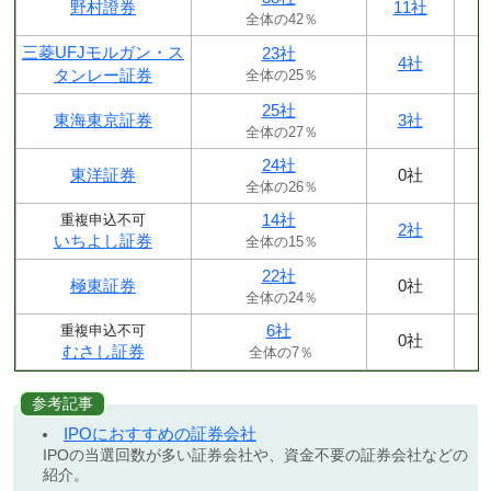
野村證券
11社
全体の42％
三菱UFJモルガン・ス
23社
4社
タンレー証券
全体の25％
25社
東海東京証券
3社
全体の27％
24社
東洋証券
0社
全体の26％
14社
重複申込不可
2社
いちよし証券
全体の15％
22社
極東証券
0社
全体の24％
6社
重複申込不可
0社
むさし証券
全体の7％
参考記事
IPOにおすすめの証券会社
IPOの当選回数が多い証券会社や、資金不要の証券会社などの
紹介。