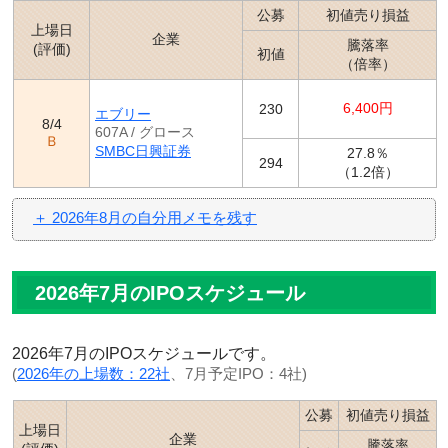
アイ・グリッド・ソリューションズ（603A）
のネッ
7/17
公募
初値売り損益
ト当選数を追記
上場日
企業
騰落率
(評価)
アイ・グリッド・ソリューションズ（603A）
の公開
7/17
初値
（倍率）
価格は770円
（抽選日）
エブリー（607A）
の
ブックビルディング開始
7/17
6,400円
230
エブリー
8/4
エブリー（607A）
の仮条件は220円～230円
7/16
607A / グロース
Ｂ
SMBC日興証券
27.8％
チャットプラス（598A）
の初値は2,284円、初値売
7/16
294
（1.2倍）
り損益は
120,400円
に。
チャットプラス（598A）
の上場日です。
7/15
＋ 2026年8月の自分用メモを残す
アイ・グリッド・ソリューションズ（603A）
に
SBI
7/15
ネオトレード証券
から申込が可能になりました。
ビーエイブル（604A）
に
SBIネオトレード証券
から
7/13
2026年7月のIPOスケジュール
申込が可能になりました。
（
IPOの情報更新一覧
）
2026年7月のIPOスケジュールです。
(
2026年の上場数：22社
、7月予定IPO：4社)
公募
初値売り損益
上場日
企業
騰落率