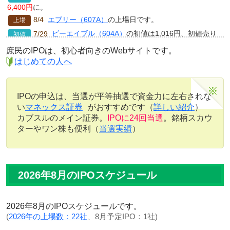
6,400円
に。
エブリー（607A）
の上場日です。
8/4
ビーエイブル（604A）
の初値は1,016円、初値売り
7/29
損益は
31,600円
に。
庶民のIPOは、初心者向きのWebサイトです。
アイ・グリッド・ソリューションズ（603A）
の初値
7/29
はじめての人へ
は953円、初値売り損益は
18,300円
に。
アイ・グリッド・ソリューションズ（603A）
の上場
7/29
日です。
IPOの申込は、当選が平等抽選で資金力に左右されな
ビーエイブル（604A）
の上場日です。
7/29
い
マネックス証券
がおすすめです（
詳しい紹介
）
カブスルのメイン証券。
IPOに24回当選
。銘柄スカウ
エブリー（607A）
のネット当選数を追記
7/27
ターやワン株も便利（
当選実績
）
エブリー（607A）
の公開価格は230円
（抽選日）
7/27
ティアフォー（593A）
の初値は1,009円、初値売り
7/22
損益は
-7,600円
に。
ティアフォー（593A）
の上場日です。
7/22
2026年8月のIPOスケジュール
ビーエイブル（604A）
の公開価格は700円
（抽選
7/21
日）
2026年8月のIPOスケジュールです。
エブリー（607A）
に
SBIネオトレード証券
から申込
7/17
(
2026年の上場数：22社
、8月予定IPO：1社)
が可能になりました。