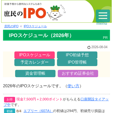
menu
庶民のIPO
IPOスケジュール
IPOスケジュール（2026年）
2026-08-04
IPOスケジュール
IPO初値予想
予定カレンダー
IPO管理帳
資金管理帳
おすすめ証券会社
2026年のIPOスケジュールです。（
使い方
）
現金7,500円＋2,000ポイント
がもらえる
口座開設タイアッ
プ中
です。
エブリー（607A）
の初値は294円、初値売り損益は
8/4