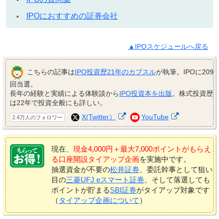
IPOにおすすめの証券会社
▲IPOスケジュールへ戻る
こちらの記事は
IPO投資歴21年のカブスル
が執筆。IPOに209
回当選。
長年の経験と実績による体験談から
IPO投資本を出版
。株式投資歴
は22年で投資全般にも詳しい。
X(Twitter）
YouTube
2.4万人のフォロワー
現在、
現金4,000円＋最大7,000ポイントがもらえ
る口座開設タイアップ企画
を実施中です。
抽選資金が不要の
松井証券
、委託幹事として狙い
目の
三菱UFJ eスマート証券
、そして落選しても
ポイントが貯まる
SBI証券
がタイアップ対象です
（
タイアップ企画について
）