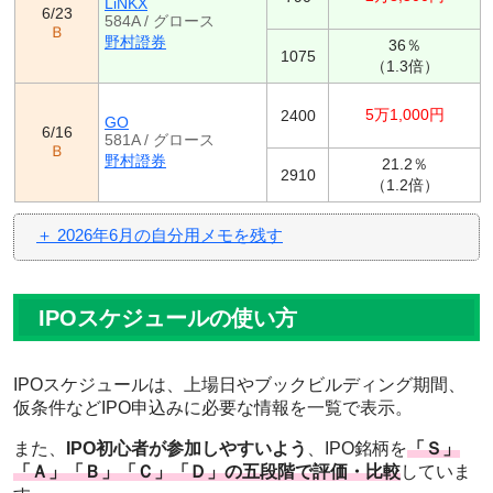
LiNKX
6/23
584A / グロース
Ｂ
野村證券
36％
1075
（1.3倍）
5万1,000円
2400
GO
6/16
581A / グロース
Ｂ
野村證券
21.2％
2910
（1.2倍）
＋ 2026年6月の自分用メモを残す
IPOスケジュールの使い方
IPOスケジュールは、上場日やブックビルディング期間、
仮条件などIPO申込みに必要な情報を一覧で表示。
また、
IPO初心者が参加しやすいよう
、IPO銘柄を
「Ｓ」
「Ａ」「Ｂ」「Ｃ」「Ｄ」の五段階で評価・比較
していま