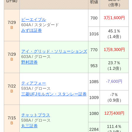
(評価)
初値
（倍率）
3万1,600円
700
ビーエイブル
7/29
604A / スタンダード
Ｂ
みずほ証券
45.1％
1016
（1.4倍）
1万8,300円
770
アイ・グリッド・ソリューションズ
7/29
603A / グロース
Ｂ
野村證券
23.7％
953
（1.2倍）
-7,600円
1085
ティアフォー
7/22
593A / グロース
Ｂ
三菱UFJモルガン・スタンレー証券
-7％
1009
（0.9倍）
12万400円
1080
チャットプラス
7/15
598A / グロース
Ｂ
丸三証券
111.4％
2284