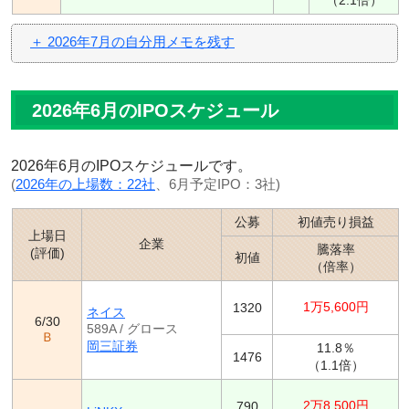
（2.1倍）
＋ 2026年7月の自分用メモを残す
2026年6月のIPOスケジュール
2026年6月のIPOスケジュールです。
(
2026年の上場数：22社
、6月予定IPO：3社)
公募
初値売り損益
上場日
企業
騰落率
(評価)
初値
（倍率）
1万5,600円
1320
ネイス
6/30
589A / グロース
Ｂ
岡三証券
11.8％
1476
（1.1倍）
2万8,500円
790