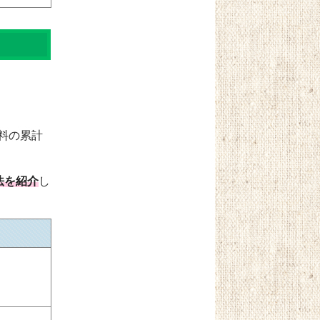
料の累計
法を紹介
し