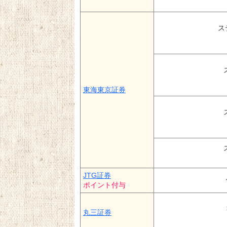
ス
東海東京証券
JTG証券
ポイント付与
丸三証券