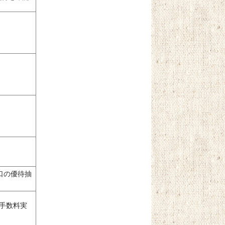
1口の優待抽
式手数料実