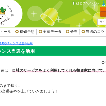
はじめての人へ
ジュール
初値予想
実績データ
分売
当選のコツ
遇特典やチャンス当選を活用
ャンス当選を活用
当選は、
自社のサービスをよく利用してくれる投資家に向けて、
のまで様々。
Oの当選確率を上げていきましょう！