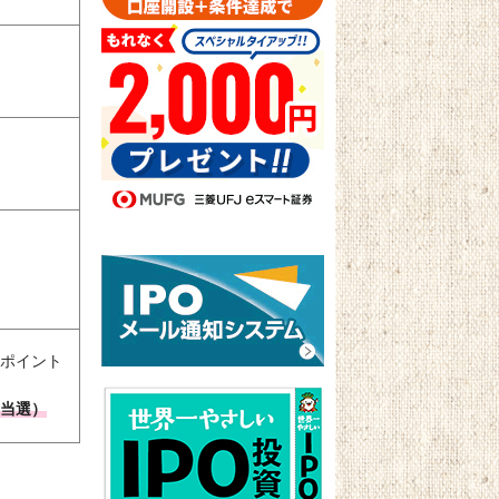
ジポイント
（当選）