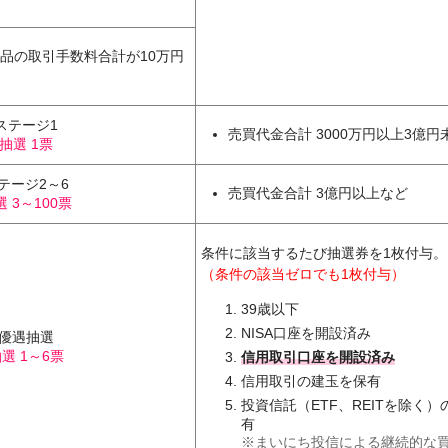
品の取引手数料合計が10万円
ステージ1
売買代金合計 3000万円以上3億円
抽選 1票
テージ2～6
売買代金合計 3億円以上など
 3～100票
条件に該当するたび抽選券を1枚付与。
（条件の該当ゼロでも1枚付与）
39歳以下
NISA口座を開設済み
優遇抽選
選 1～6票
信用取引口座を開設済み
信用取引の建玉を保有
投資信託（ETF、REITを除く
有
※まいにち投信による継続的な