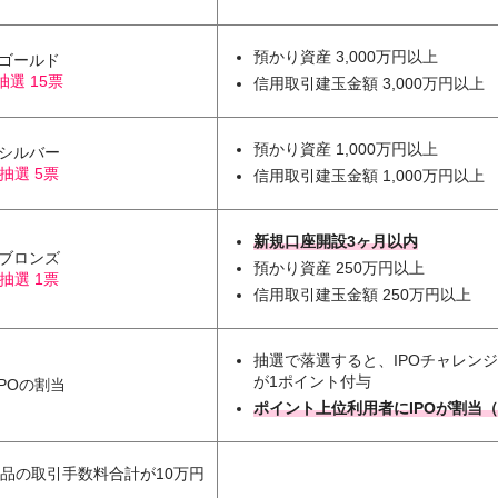
預かり資産 3,000万円以上
ゴールド
抽選 15票
信用取引建玉金額 3,000万円以上
預かり資産 1,000万円以上
シルバー
抽選 5票
信用取引建玉金額 1,000万円以上
新規口座開設3ヶ月以内
ブロンズ
預かり資産 250万円以上
抽選 1票
信用取引建玉金額 250万円以上
抽選で落選すると、IPOチャレン
が1ポイント付与
IPOの割当
ポイント上位利用者にIPOが割当
品の取引手数料合計が10万円