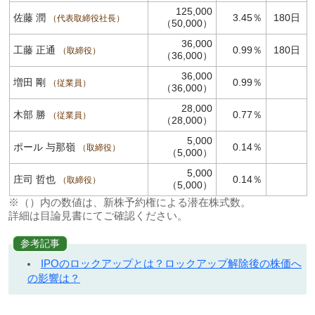
125,000
佐藤 潤
3.45％
180日
代表取締役社長
（50,000）
36,000
工藤 正通
0.99％
180日
取締役
（36,000）
36,000
増田 剛
0.99％
従業員
（36,000）
28,000
木部 勝
0.77％
従業員
（28,000）
5,000
ポール 与那嶺
0.14％
取締役
（5,000）
5,000
庄司 哲也
0.14％
取締役
（5,000）
※（）内の数値は、新株予約権による潜在株式数。
詳細は目論見書にてご確認ください。
参考記事
IPOのロックアップとは？ロックアップ解除後の株価へ
の影響は？