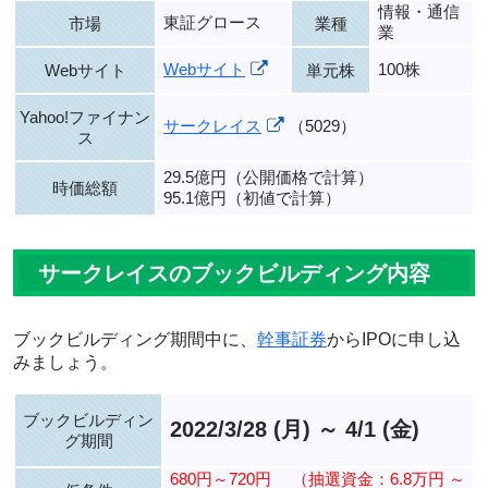
情報・通信
東証グロース
市場
業種
業
Webサイト
100株
Webサイト
単元株
Yahoo!ファイナン
サークレイス
（5029）
ス
29.5億円（公開価格で計算）
時価総額
95.1億円（初値で計算）
サークレイスのブックビルディング内容
ブックビルディング期間中に、
幹事証券
からIPOに申し込
みましょう。
ブックビルディン
2022/3/28 (月) ～ 4/1 (金)
グ期間
680円～720円
（抽選資金：6.8万円 ～