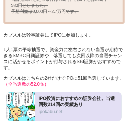
としました。
980円
予想利益は
です。
9,000円～2.7万円
カブスルは幹事証券にてIPOに参加します。
1人1票の平等抽選で、資金力に左右されない当選が期待で
きるSMBC日興証券や、落選しても次回以降の当選チャン
スに活かせるポイントが付与されるSBI証券がおすすめで
す。
カブスルはこちらの2社だけでIPOに51回当選しています。
（全当選数の52.0％）
IPO投資におすすめの証券会社。当選
回数214回の実績あり
ipokabu.net