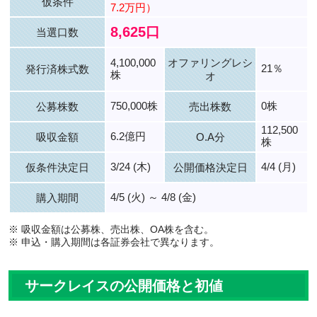
仮条件
7.2万円）
8,625口
当選口数
4,100,000
オファリングレシ
21％
発行済株式数
株
オ
750,000株
0株
公募株数
売出株数
112,500
6.2億円
吸収金額
O.A分
株
3/24 (木)
4/4 (月)
仮条件決定日
公開価格決定日
4/5 (火) ～ 4/8 (金)
購入期間
※ 吸収金額は公募株、売出株、OA株を含む。
※ 申込・購入期間は各証券会社で異なります。
サークレイスの公開価格と初値