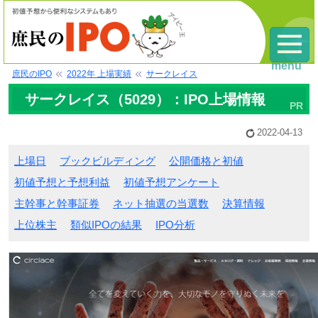
menu
庶民のIPO
2022年 上場実績
サークレイス
サークレイス（5029）：IPO上場情報
2022-04-13
上場日
ブックビルディング
公開価格と初値
初値予想と予想利益
初値予想アンケート
主幹事と幹事証券
ネット抽選の当選数
決算情報
上位株主
類似IPOの結果
IPO分析