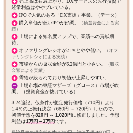
売上高は右肩上がり。DXサービスの先行投資で
経常利益はややブレている。
IPOで人気のある「DX支援」事業。（データ）
購入単価が低いIPOが好調。
（抽選資金による実
績）
上場による知名度アップで、業績への貢献期
待。
オファリングレシオが21％とやや低い。
（オフ
ァリングレシオによる実績）
市場からの吸収金額が6.2億円と小さい。
（吸収
金額による実績）
需給が絞られており初値が上昇しやすい。
上場市場の東証マザーズ（グロース）市場が軟
調。（投資資金が抜けている）
3.24追記。仮条件が想定発行価格（710円）より
1.4％の上振れ決定（680円 ～ 720円）したので、
初値予想を
820円 ～ 1,020円
に修正しました。予想
利益は
1万円～3万円
です。
目論見書の想定仮条件は710円。初値予想は
800円 ～