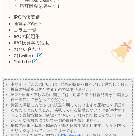
応募機会を増やす！
IPO当選実績
運営者の紹介
コラム一覧
IPOの問題集
IPO投資本の出版
お問い合わせ
X(Twitter）
YouTube
本サイト「庶民のIPO」は、情報の提供を目的として運営しており
投資の勧誘を目的とするものではありません。
IPOの抽選・申し込みに関しては、対象企業の目論見書をご確認し
自己責任にて行なってください。
情報の掲載にあたっては慎重を期しておりますが正確性を保証す
るものではありません。掲載している情報については各Webサイ
トにて最新情報をご確認ください。これらの情報に基づいて被っ
たいかなる損害について一切の責任を負いません。
掲載の記事・写真・図表など無断転載を禁止します。サイト内へ
のリンクはすべてリンクフリーです。
IPOに関する疑問や質問は
お問い合わせ
よりお気軽にどうぞ。