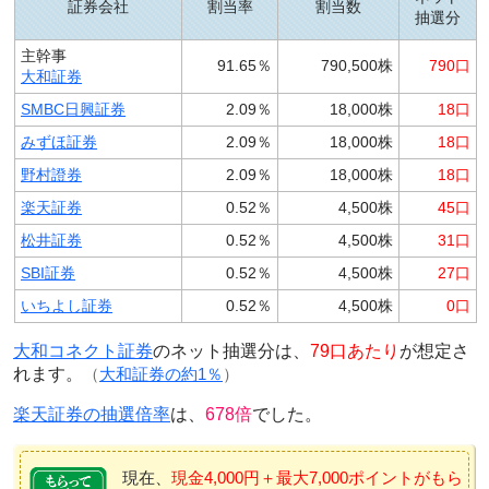
証券会社
割当率
割当数
抽選分
主幹事
91.65％
790,500株
790口
大和証券
SMBC日興証券
2.09％
18,000株
18口
みずほ証券
2.09％
18,000株
18口
野村證券
2.09％
18,000株
18口
楽天証券
0.52％
4,500株
45口
松井証券
0.52％
4,500株
31口
SBI証券
0.52％
4,500株
27口
いちよし証券
0.52％
4,500株
0口
大和コネクト証券
のネット抽選分は、
79口あたり
が想定さ
れます。
（
大和証券の約1％
）
楽天証券の抽選倍率
は、
678倍
でした。
現在、
現金4,000円＋最大7,000ポイントがもら