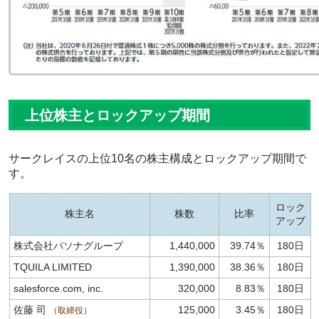
上位株主とロックアップ期間
サークレイスの上位10名の株主構成とロックアップ期間で
す。
ロック
株主名
株数
比率
アップ
株式会社パソナグループ
1,440,000
39.74％
180日
TQUILA LIMITED
1,390,000
38.36％
180日
salesforce.com, inc.
320,000
8.83％
180日
佐藤 司
125,000
3.45％
180日
取締役