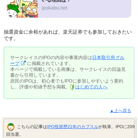
ipokabu.net
抽選資金に余裕があれば、楽天証券でも参加しておきたい
です。
サークレイスのIPOの内容や事業内容は
日本取引所グル
ープ
に掲載されています。
本ページで掲載している画像は、サークレイスの目論見
書から引用しています。
庶民のIPOは、初心者でもIPOに参加しやすいよう要約
し、評価や初値予想を掲載。
はじめての人へ
▲上へ戻る
こちらの記事は
IPO投資歴21年のカブスル
が執筆。IPOに209
回当選。