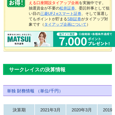
える口座開設タイアップ企画
を実施中です。
抽選資金が不要の
松井証券
、委託幹事として狙
い目の
三菱UFJ eスマート証券
、そして落選し
てもポイントが貯まる
SBI証券
がタイアップ対
象です（
タイアップ企画について
）
サークレイスの決算情報
単独 財務情報 （単位/千円）
決算期
2021年3月
2020年3月
2019