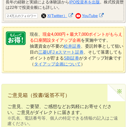
長年の経験と実績による体験談から
IPO投資本を出版
。株式投資歴
は22年で投資全般にも詳しい。
X(Twitter）
YouTube
2.4万人のフォロワー
現在、
現金4,000円＋最大7,000ポイントがもらえ
る口座開設タイアップ企画
を実施中です。
抽選資金が不要の
松井証券
、委託幹事として狙い
目の
三菱UFJ eスマート証券
、そして落選しても
ポイントが貯まる
SBI証券
がタイアップ対象です
（
タイアップ企画について
）
ご意見箱（投書/返答不可）
ご意見、ご要望、ご感想などお気軽にお寄せくださ
い。ご意見がダイレクトに届きます。
※氏名、電話番号等、個人の特定できる情報の記入はご遠
慮ください。