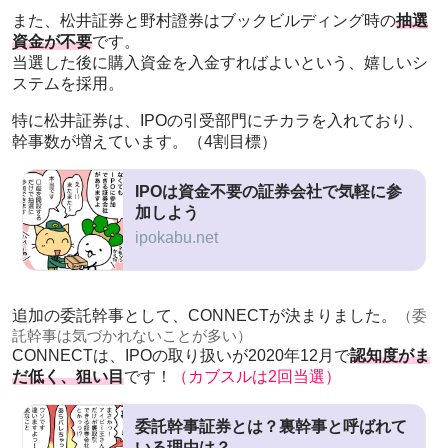
また、松井証券と野村證券はブックビルディング時の
抽選
資金が不要
です。
当選した後に購入資金を入金すればよいという、嬉しいシ
ステムを採用。
特に松井証券は、IPOの引受部門にチカラを入れており、
幹事数が増えています。（4割目標）
IPOは資金不要の証券会社で気軽に参
加しよう
ipokabu.net
追加の委託幹事として、CONNECTが決まりました。
（委
託幹事は気づかれないことが多い）
CONNECTは、IPOの取り扱いが2020年12月で
認知度がま
だ低く、狙い目
です！
（カブスルは2回当選）
委託幹事証券とは？裏幹事と呼ばれて
いる理由は？