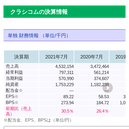
クラシコムの決算情報
単独 財務情報 （単位/千円）
決算期
2021年7月
2020年7月
2019
売上高
4,532,154
3,472,464
2
経常利益
797,311
561,214
当期利益
570,990
374,607
純資産
1,753,229
1,182,238
配当金
※
―
―
EPS
※
89.22
58.53
36
BPS
※
273.94
184.72
1,00
前期比（売上
30.5％
26.4％
高）
※配当金、EPS、BPSは（単位/円）