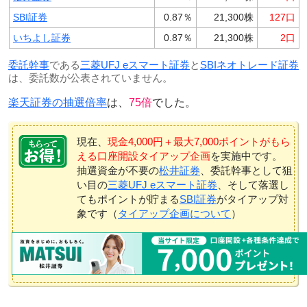
SBI証券
0.87％
21,300株
127口
いちよし証券
0.87％
21,300株
2口
委託幹事
である
三菱UFJ eスマート証券
と
SBIネオトレード証券
は、委託数が公表されていません。
楽天証券の抽選倍率
は、
75倍
でした。
現在、
現金4,000円＋最大7,000ポイントがもら
える口座開設タイアップ企画
を実施中です。
抽選資金が不要の
松井証券
、委託幹事として狙
い目の
三菱UFJ eスマート証券
、そして落選し
てもポイントが貯まる
SBI証券
がタイアップ対
象です（
タイアップ企画について
）