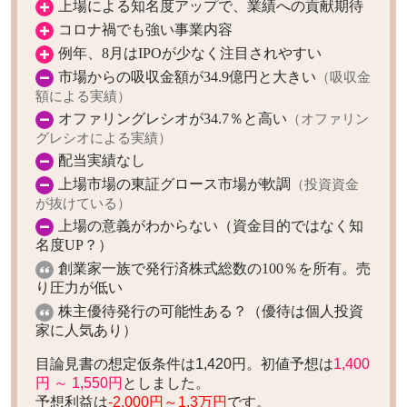
上場による知名度アップで、業績への貢献期待
コロナ禍でも強い事業内容
例年、8月はIPOが少なく注目されやすい
市場からの吸収金額が34.9億円と大きい
（吸収金
額による実績）
オファリングレシオが34.7％と高い
（オファリン
グレシオによる実績）
配当実績なし
上場市場の東証グロース市場が軟調
（投資資金
が抜けている）
上場の意義がわからない（資金目的ではなく知
名度UP？）
創業家一族で発行済株式総数の100％を所有。売
り圧力が低い
株主優待発行の可能性ある？（優待は個人投資
家に人気あり）
目論見書の想定仮条件は1,420円。初値予想は
1,400
円 ～ 1,550円
としました。
予想利益は
-2,000円～1.3万円
です。