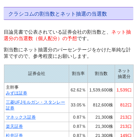
クラシコムの割当数とネット抽選の当選数
目論見書で公表されている証券会社の割当数と、
ネット抽
選分の当選数（個人配分）の予想
です。
割当数にネット抽選分のパーセンテージをかけた単純な計
算ですので、参考程度にお願いします。
ネット
証券会社
割当率
割当数
抽選分
主幹事
62.62％
1,539,600株
1,539口
みずほ証券
三菱UFJモルガン・スタンレー
33.05％
812,600株
812口
証券
マネックス証券
0.87％
21,300株
213口
楽天証券
0.87％
21,300株
213口
松井証券
0.87％
21,300株
149口