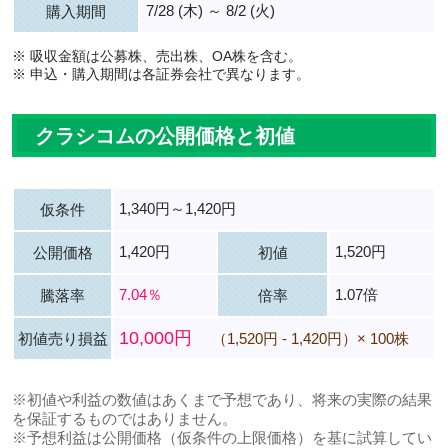
7/28 (木) ～ 8/2 (火)
購入期間
※ 吸収金額は公募株、売出株、OA株を含む。
※ 申込・購入期間は各証券会社で異なります。
クラシコムの公開価格と初値
1,340円～1,420円
仮条件
1,420円
1,520円
公開価格
初値
7.04％
1.07倍
騰落率
倍率
10,000円
初値売り損益
（1,520円 - 1,420円）× 100株
※初値や利益の数値はあくまで予想であり、将来の実際の結果
を保証するものではありません。
※予想利益は公開価格（仮条件の上限価格）を基に試算してい