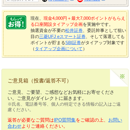
現在、
現金4,000円＋最大7,000ポイントがもらえ
る口座開設タイアップ企画
を実施中です。
抽選資金が不要の
松井証券
、委託幹事として狙い
目の
三菱UFJ eスマート証券
、そして落選しても
ポイントが貯まる
SBI証券
がタイアップ対象です
（
タイアップ企画について
）
ご意見箱（投書/返答不可）
ご意見、ご要望、ご感想などお気軽にお寄せくださ
い。ご意見がダイレクトに届きます。
※氏名、電話番号等、個人の特定できる情報の記入はご遠
慮ください。
返答が必要なご質問は
IPO質問集
をご確認の上、
お問い
合わせ
よりご連絡ください。