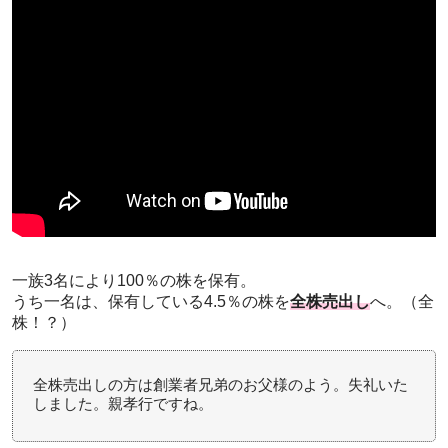
一族3名により100％の株を保有。
うち一名は、保有している4.5％の株を
全株売出し
へ。（全
株！？）
全株売出しの方は創業者兄弟のお父様のよう。失礼いた
しました。親孝行ですね。