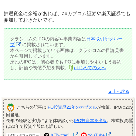
抽選資金に余裕があれば、auカブコム証券や楽天証券でも
参加しておきたいです。
クラシコムのIPOの内容や事業内容は
日本取引所グルー
プ
に掲載されています。
本ページで掲載している画像は、クラシコムの目論見書
から引用しています。
庶民のIPOは、初心者でもIPOに参加しやすいよう要約
し、評価や初値予想を掲載。
はじめての人へ
▲上へ戻る
こちらの記事は
IPO投資歴21年のカブスル
が執筆。IPOに209
回当選。
長年の経験と実績による体験談から
IPO投資本を出版
。株式投資歴
は22年で投資全般にも詳しい。
X(Twitter）
YouTube
2.4万人のフォロワー