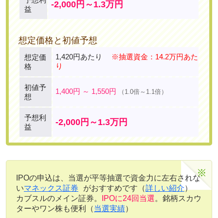
-2,000円～1.3万円
益
想定価格と初値予想
1,420円あたり
※抽選資金：14.2万円あた
想定価
り
格
初値予
1,400円 ～ 1,550円
（1.0倍～1.1倍）
想
予想利
-2,000円～1.3万円
益
IPOの申込は、当選が平等抽選で資金力に左右されな
い
マネックス証券
がおすすめです（
詳しい紹介
）
カブスルのメイン証券。
IPOに24回当選
。銘柄スカウ
ターやワン株も便利（
当選実績
）