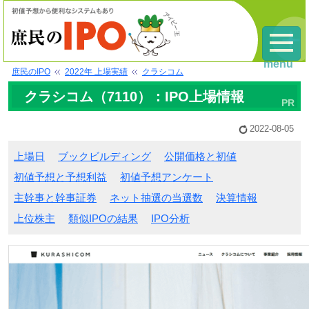
menu
庶民のIPO
2022年 上場実績
クラシコム
クラシコム（7110）：IPO上場情報
2022-08-05
上場日
ブックビルディング
公開価格と初値
初値予想と予想利益
初値予想アンケート
主幹事と幹事証券
ネット抽選の当選数
決算情報
上位株主
類似IPOの結果
IPO分析