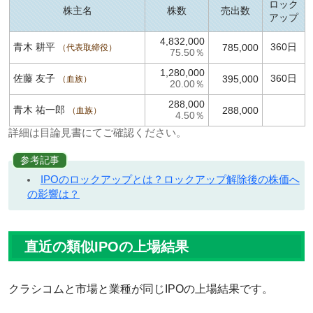
ロック
株主名
株数
売出数
アップ
4,832,000
青木 耕平
360日
785,000
代表取締役
75.50％
1,280,000
佐藤 友子
360日
395,000
血族
20.00％
288,000
青木 祐一郎
288,000
血族
4.50％
詳細は目論見書にてご確認ください。
参考記事
IPOのロックアップとは？ロックアップ解除後の株価へ
の影響は？
直近の類似IPOの上場結果
クラシコムと市場と業種が同じIPOの上場結果です。