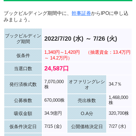
ブックビルディング期間中に、
幹事証券
からIPOに申し込
みましょう。
ブックビルディン
2022/7/20 (水) ～ 7/26 (火)
グ期間
1,340円～1,420円
（抽選資金：13.4万円
仮条件
～ 14.2万円）
24,587口
当選口数
7,070,000
オファリングレシ
34.7％
発行済株式数
株
オ
1,468,000
670,000株
公募株数
売出株数
株
34.9億円
320,700株
吸収金額
O.A分
7/15 (金)
7/27 (水)
仮条件決定日
公開価格決定日