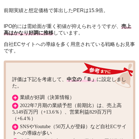
前期実績と想定価格で算出したPERは15.9倍。
IPO的には需給面が重く初値が抑えられそうですが、
売上
高はかなり好調に推移
しています。
自社ECサイトへの導線を多く用意されている戦略もお見事
です。
評価は下記を考慮して、
中立の「Ｂ」
に設定しまし
た。
業績が好調（決算情報）
2022年7月期の業績予想（前期比）は、売上高
5,149百万円（+13.6％）、営業利益829百万円
（+6.4％）
SNSやYoutube（50万人が登録）など自社ECサイ
トへの導線が多い