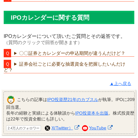
IPOカレンダーに関する質問
IPOカレンダーについて頂いたご質問とその返答です。
（質問のクリックで回答が開きます）
〇〇証券とカレンダーの申込期間が違うんだけど？
証券会社ごとに必要な抽選資金を把握したいんだけ
ど？
▲上へ戻る
こちらの記事は
IPO投資歴21年のカブスル
が執筆。IPOに209
回当選。
長年の経験と実績による体験談から
IPO投資本を出版
。株式投資歴
は22年で投資全般にも詳しい。
X(Twitter）
YouTube
2.4万人のフォロワー