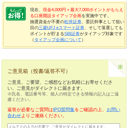
現在、
現金4,000円＋最大7,000ポイントがもらえ
る口座開設タイアップ企画
を実施中です。
抽選資金が不要の
松井証券
、委託幹事として狙い
目の
三菱UFJ eスマート証券
、そして落選しても
ポイントが貯まる
SBI証券
がタイアップ対象です
（
タイアップ企画について
）
ご意見箱（投書/返答不可）
ご意見、ご要望、ご感想などお気軽にお寄せくださ
い。ご意見がダイレクトに届きます。
※氏名、電話番号等、個人の特定できる情報の記入はご遠
慮ください。
返答が必要なご質問は
IPO質問集
をご確認の上、
お問い
合わせ
よりご連絡ください。