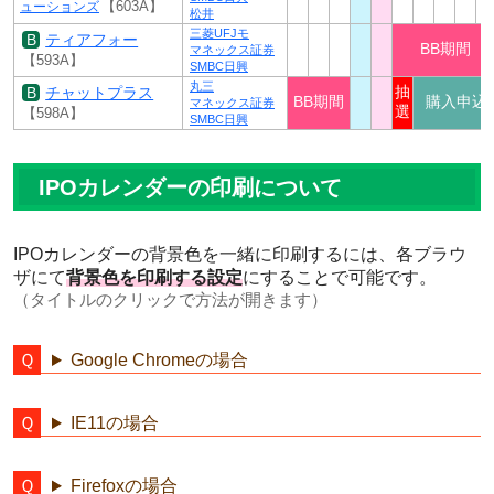
ューションズ
【603A】
松井
三菱UFJモ
ティアフォー
BB期間
マネックス証券
【593A】
SMBC日興
丸三
チャットプラス
抽
BB期間
購入申込
マネックス証券
選
【598A】
SMBC日興
IPOカレンダーの印刷について
IPOカレンダーの背景色を一緒に印刷するには、各ブラウ
ザにて
背景色を印刷する設定
にすることで可能です。
（タイトルのクリックで方法が開きます）
Google Chromeの場合
IE11の場合
Firefoxの場合