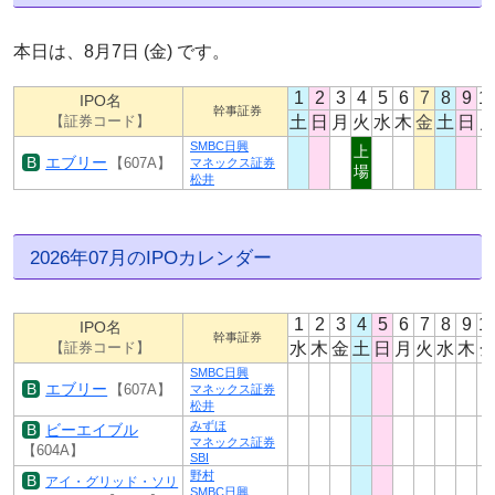
本日は、8月7日 (金) です。
1
2
3
4
5
6
7
8
9
1
IPO名
幹事証券
土
日
月
火
水
木
金
土
日
【証券コード】
SMBC日興
上
エブリー
【607A】
マネックス証券
場
松井
2026年07月のIPOカレンダー
1
2
3
4
5
6
7
8
9
1
IPO名
幹事証券
水
木
金
土
日
月
火
水
木
【証券コード】
SMBC日興
エブリー
【607A】
マネックス証券
松井
みずほ
ビーエイブル
マネックス証券
【604A】
SBI
野村
アイ・グリッド・ソリ
SMBC日興