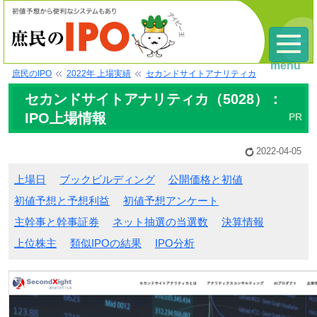
menu
庶民のIPO
2022年 上場実績
セカンドサイトアナリティカ
セカンドサイトアナリティカ（5028）：
IPO上場情報
2022-04-05
上場日
ブックビルディング
公開価格と初値
初値予想と予想利益
初値予想アンケート
主幹事と幹事証券
ネット抽選の当選数
決算情報
上位株主
類似IPOの結果
IPO分析