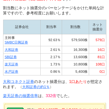
割当数にネット抽選分のパーセンテージをかけた単純な計
算ですので、参考程度にお願いします。
ネット
証券会社
割当率
割当数
抽選分
主幹事
92.63％
579,500株
579口
SMBC日興証券
大和証券
2.61％
16,300株
16口
SBI証券
2.17％
13,600株
81口
楽天証券
1.73％
10,800株
108口
水戸証券
0.86％
5,400株
0口
大和コネクト証券
のネット抽選分は、
1口あたり
が想定さ
れます。
（
大和証券の約1％
）
楽天証券の抽選倍率
は、
332倍
でした。