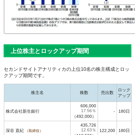
上位株主とロックアップ期間
セカンドサイトアナリティカの上位10名の株主構成とロッ
クアップ期間です。
ロック
株主名
株数
売出数
アップ
606,000
17.56％
株式会社新生銀行
-
180日
（492,000）
435,726
12.63％
深谷 直紀
122,200
180日
取締役