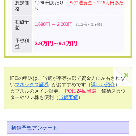
1,290円あたり
※抽選資金：12.9万円あた
想定価
り
格
初値予
1,680円 ～ 2,200円
（1.3倍～1.7倍）
想
予想利
3.9万円～9.1万円
益
IPOの申込は、当選が平等抽選で資金力に左右されな
い
マネックス証券
がおすすめです（
詳しい紹介
）
カブスルのメイン証券。
IPOに24回当選
。銘柄スカウ
ターやワン株も便利（
当選実績
）
初値予想アンケート