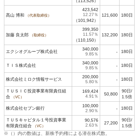
（113,526）
423,542
12.27％
髙山 博和
121,600
180日
代表取締役
（101,942）
399,350
11.57％
加藤 良太郎
132,200
180日
取締役
（110,150）
340,000
エクシオグループ株式会社
180日
-
9.85％
340,000
ＴＩＳ株式会社
180日
-
9.85％
200,000
株式会社ミロク情報サービス
180日
-
5.80％
ＴＵＳＩＣ投資事業有限責任組
90日/
169,424
50,800
4.91％
合
1.5倍
VC
100,000
株式会社セブン銀行
180日
-
2.90％
ＴＵＳキャピタル１号投資事業
90日/
90,576
27,200
2.63％
有限責任組合
1.5倍
VC
※（）内の数値は、新株予約権による潜在株式数。