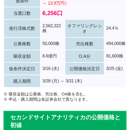
仮条件
～ 13.9万円）
6,256口
当選口数
2,562,322
オファリングレシ
24.4％
発行済株式数
株
オ
50,000株
494,000株
公募株数
売出株数
8.6億円
81,600株
吸収金額
O.A分
3/16 (水)
3/25 (金)
仮条件決定日
公開価格決定日
3/28 (月) ～ 3/31 (木)
購入期間
※ 吸収金額は公募株、売出株、OA株を含む。
※ 申込・購入期間は各証券会社で異なります。
セカンドサイトアナリティカの公開価格と
初値