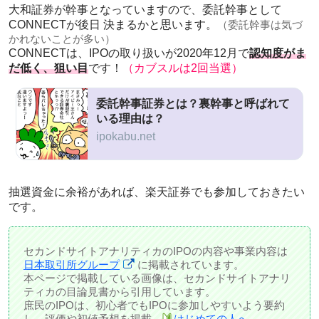
大和証券が幹事となっていますので、委託幹事として
CONNECTが後日 決まるかと思います。
（委託幹事は気づ
かれないことが多い）
CONNECTは、IPOの取り扱いが2020年12月で
認知度がま
だ低く、狙い目
です！
（カブスルは2回当選）
委託幹事証券とは？裏幹事と呼ばれて
いる理由は？
ipokabu.net
抽選資金に余裕があれば、楽天証券でも参加しておきたい
です。
セカンドサイトアナリティカのIPOの内容や事業内容は
日本取引所グループ
に掲載されています。
本ページで掲載している画像は、セカンドサイトアナリ
ティカの目論見書から引用しています。
庶民のIPOは、初心者でもIPOに参加しやすいよう要約
し、評価や初値予想を掲載。
はじめての人へ