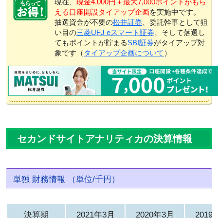
現在、
現金4,000円＋最大7,000ポイントがもら
える口座開設タイアップ企画
を実施中です。
抽選資金が不要の
松井証券
、委託幹事として狙
い目の
三菱UFJ eスマート証券
、そして落選し
てもポイントが貯まる
SBI証券
がタイアップ対
象です（
タイアップ企画について
）
セカンドサイトアナリティカの決算情報
単独 財務情報 （単位/千円）
決算期
2021年3月
2020年3月
2019