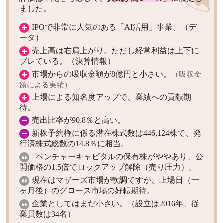
ました。
IPOで非常に人気のある「AI活用」事業。（デ
ータ）
売上高は右肩上がり。ただし経常利益は上下に
ブレている。（決算情報）
市場からの吸収金額が8億円と小さい。
（吸収金
額による実績）
上場による知名度アップで、業績への貢献期
待。
売出比率が90.8％と高い。
新株予約権に係る潜在株式数は446,124株で、発
行済株式総数の14.8％に相当。
ベンチャーキャピタルの保有株がややあり、公
開価格の1.5倍でロックアップ解除（売り圧力）。
現在はマザーズ市場が軟調ですが、上場日（一
ヶ月後）のグロース市場の好転期待。
企業としてはまだ小さい。（設立は2016年、従
業員数は34名）