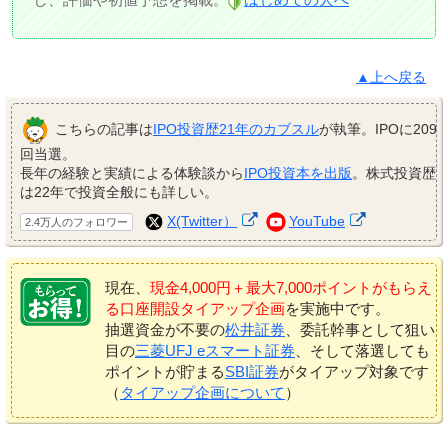
▲上へ戻る
こちらの記事は
IPO投資歴21年のカブスル
が執筆。IPOに209
回当選。
長年の経験と実績による体験談から
IPO投資本を出版
。株式投資歴
は22年で投資全般にも詳しい。
X(Twitter）
YouTube
2.4万人のフォロワー
現在、
現金4,000円＋最大7,000ポイントがもらえ
る口座開設タイアップ企画
を実施中です。
抽選資金が不要の
松井証券
、委託幹事として狙い
目の
三菱UFJ eスマート証券
、そして落選しても
ポイントが貯まる
SBI証券
がタイアップ対象です
（
タイアップ企画について
）