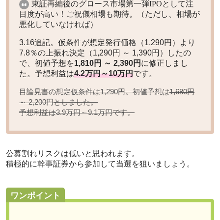
東証再編後のグロース市場第一弾IPOとして注
目度が高い！ご祝儀相場も期待。（ただし、相場が
悪化していなければ）
3.16追記。仮条件が想定発行価格（1,290円）より
7.8％の上振れ決定（1,290円 ～ 1,390円）したの
で、初値予想を
1,810円 ～ 2,390円
に修正しまし
た。予想利益は
4.2万円～10万円
です。
目論見書の想定仮条件は1,290円。初値予想は
1,680円
としました。
～ 2,200円
予想利益は
です。
3.9万円～9.1万円
公募割れリスクは低いと思われます。
積極的に幹事証券から参加して当選を狙いましょう。
ワンポイント