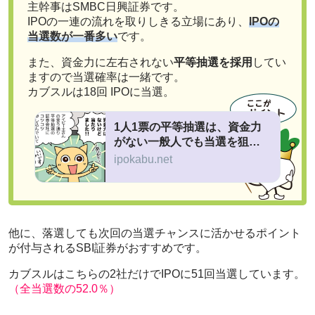
主幹事はSMBC日興証券です。
IPOの一連の流れを取りしきる立場にあり、
IPOの
当選数が一番多い
です。
また、資金力に左右されない
平等抽選を採用
してい
ますので当選確率は一緒です。
カブスルは18回 IPOに当選。
1人1票の平等抽選は、資金力
がない一般人でも当選を狙え
る！
ipokabu.net
他に、落選しても次回の当選チャンスに活かせるポイント
が付与されるSBI証券がおすすめです。
カブスルはこちらの2社だけでIPOに51回当選しています。
（全当選数の52.0％）