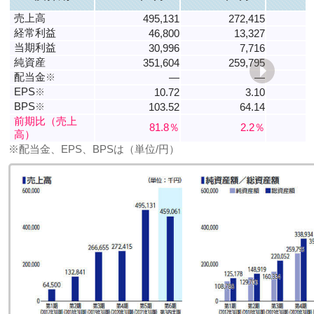
売上高
495,131
272,415
経常利益
46,800
13,327
当期利益
30,996
7,716
純資産
351,604
259,795
配当金
※
―
―
EPS
※
10.72
3.10
BPS
※
103.52
64.14
前期比（売上
81.8％
2.2％
高）
※配当金、EPS、BPSは（単位/円）