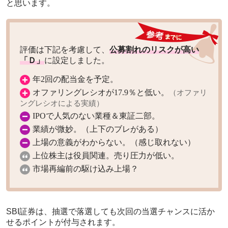
と思います。
評価は下記を考慮して、
公募割れのリスクが高い
「Ｄ」
に設定しました。
年2回の配当金を予定。
オファリングレシオが17.9％と低い。
（オファリ
ングレシオによる実績）
IPOで人気のない業種＆東証二部。
業績が微妙。（上下のブレがある）
上場の意義がわからない。（感じ取れない）
上位株主は役員関連。売り圧力が低い。
市場再編前の駆け込み上場？
SBI証券は、抽選で落選しても次回の当選チャンスに活か
せるポイントが付与されます。