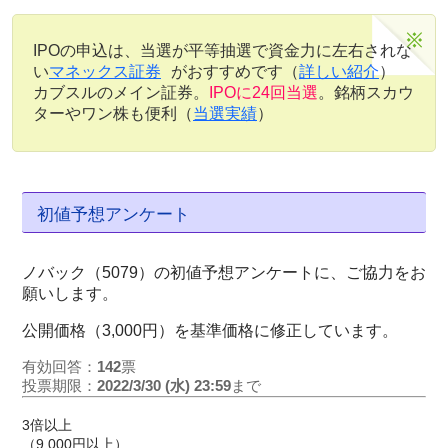
IPOの申込は、当選が平等抽選で資金力に左右されな
い
マネックス証券
がおすすめです（
詳しい紹介
）
カブスルのメイン証券。
IPOに24回当選
。銘柄スカウ
ターやワン株も便利（
当選実績
）
初値予想アンケート
ノバック（5079）の初値予想アンケートに、ご協力をお
願いします。
公開価格（3,000円）を基準価格に修正しています。
有効回答：
142
票
投票期限：
2022/3/30 (水) 23:59
まで
3倍以上
（9,000円以上）