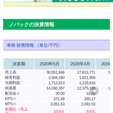
ノバックの決算情報
単独 財務情報 （単位/千円）
決算期
2020年5月
2020年4月
2019
売上高
30,551,846
27,613,771
30
経常利益
2,504,180
1,821,950
2
当期利益
1,712,613
1,219,633
1
純資産
14,030,397
12,375,188
11
配当金
※
20.00
15.00
EPS
※
372.48
265.17
BPS
※
3,051.53
2,691.53
前期比（売上
10.6％
-9.6％