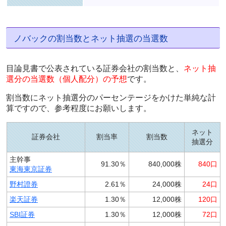
ノバックの割当数とネット抽選の当選数
目論見書で公表されている証券会社の割当数と、
ネット抽
選分の当選数（個人配分）の予想
です。
割当数にネット抽選分のパーセンテージをかけた単純な計
算ですので、参考程度にお願いします。
ネット
証券会社
割当率
割当数
抽選分
主幹事
91.30％
840,000株
840口
東海東京証券
野村證券
2.61％
24,000株
24口
楽天証券
1.30％
12,000株
120口
SBI証券
1.30％
12,000株
72口