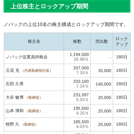
上位株主とロックアップ期間
ノバックの上位10名の株主構成とロックアップ期間です。
ロック
株主名
株数
売出数
アップ
1,194,500
ノバック従業員持株会
180日
-
25.98％
337,000
立花 充
180日
35,000
代表取締役社長
7.33％
333,100
石田 久男
180日
140,000
7.24％
231,097
大谷 敏博
180日
20,000
取締役
5.03％
195,500
山本 博和
180日
20,000
取締役
4.25％
185,500
牧野 久
180日
25,000
取締役
4.03％