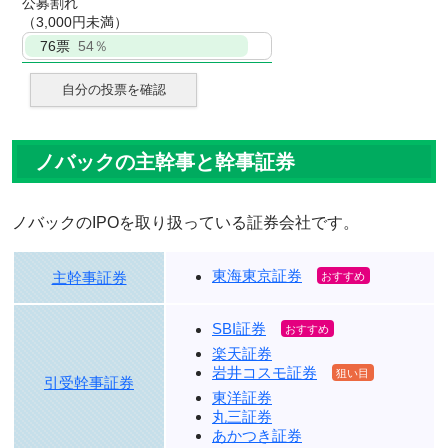
公募割れ
（3,000円未満）
76
票
54％
自分の投票を確認
ノバックの主幹事と幹事証券
ノバックのIPOを取り扱っている証券会社です。
東海東京証券
主幹事証券
SBI証券
楽天証券
岩井コスモ証券
引受幹事証券
東洋証券
丸三証券
あかつき証券