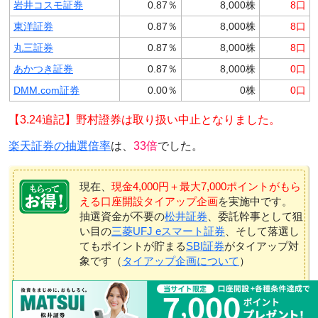
岩井コスモ証券
0.87％
8,000株
8口
東洋証券
0.87％
8,000株
8口
丸三証券
0.87％
8,000株
8口
あかつき証券
0.87％
8,000株
0口
DMM.com証券
0.00％
0株
0口
【3.24追記】野村證券は取り扱い中止となりました。
楽天証券の抽選倍率
は、
33倍
でした。
現在、
現金4,000円＋最大7,000ポイントがもら
える口座開設タイアップ企画
を実施中です。
抽選資金が不要の
松井証券
、委託幹事として狙
い目の
三菱UFJ eスマート証券
、そして落選し
てもポイントが貯まる
SBI証券
がタイアップ対
象です（
タイアップ企画について
）