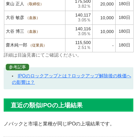
175,500
東山 正人
180日
20,000
取締役
3.82％
140,117
大谷 敏彦
180日
10,000
血族
3.05％
140,116
大谷 博三
180日
10,000
血族
3.05％
115,500
齋木純一郎
180日
-
従業員
2.51％
詳細は目論見書にてご確認ください。
参考記事
IPOのロックアップとは？ロックアップ解除後の株価へ
の影響は？
直近の類似IPOの上場結果
ノバックと市場と業種が同じIPOの上場結果です。