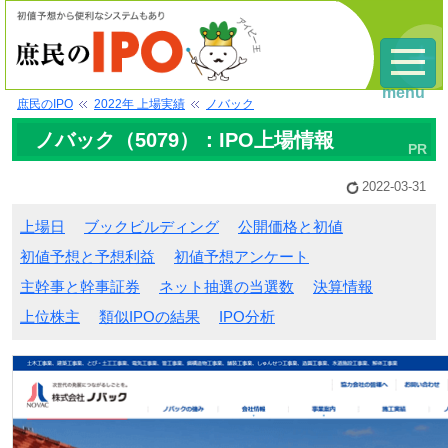
menu
庶民のIPO
2022年 上場実績
ノバック
ノバック（5079）：IPO上場情報
2022-03-31
上場日
ブックビルディング
公開価格と初値
初値予想と予想利益
初値予想アンケート
主幹事と幹事証券
ネット抽選の当選数
決算情報
上位株主
類似IPOの結果
IPO分析