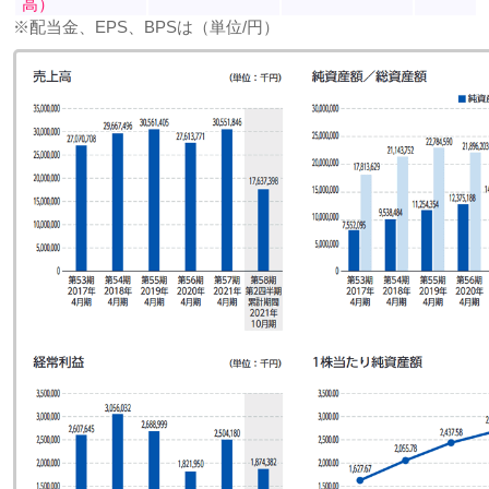
高）
※配当金、EPS、BPSは（単位/円）