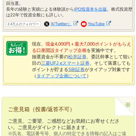
回当選。
長年の経験と実績による体験談から
IPO投資本を出版
。株式投資歴
は22年で投資全般にも詳しい。
X(Twitter）
YouTube
2.4万人のフォロワー
現在、
現金4,000円＋最大7,000ポイントがもらえ
る口座開設タイアップ企画
を実施中です。
抽選資金が不要の
松井証券
、委託幹事として狙い
目の
三菱UFJ eスマート証券
、そして落選しても
ポイントが貯まる
SBI証券
がタイアップ対象です
（
タイアップ企画について
）
ご意見箱（投書/返答不可）
ご意見、ご要望、ご感想などお気軽にお寄せくださ
い。ご意見がダイレクトに届きます。
※氏名、電話番号等、個人の特定できる情報の記入はご遠