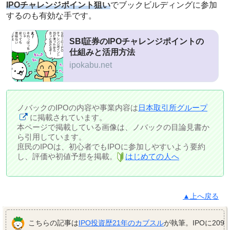
IPOチャレンジポイント狙い
でブックビルディングに参加
するのも有効な手です。
SBI証券のIPOチャレンジポイントの
仕組みと活用方法
ipokabu.net
ノバックのIPOの内容や事業内容は
日本取引所グループ
に掲載されています。
本ページで掲載している画像は、ノバックの目論見書か
ら引用しています。
庶民のIPOは、初心者でもIPOに参加しやすいよう要約
し、評価や初値予想を掲載。
はじめての人へ
▲上へ戻る
こちらの記事は
IPO投資歴21年のカブスル
が執筆。IPOに209