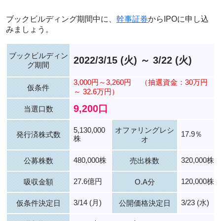
ブックビルディング期間中に、
幹事証券
からIPOに申し込
みましょう。
ブックビルディン
2022/3/15 (火) ～ 3/22 (火)
グ期間
3,000円～3,260円
（抽選資金：30万円
仮条件
～ 32.6万円）
9,200口
当選口数
5,130,000
オファリングレシ
17.9％
発行済株式数
株
オ
480,000株
320,000株
公募株数
売出株数
27.6億円
120,000株
吸収金額
O.A分
3/14 (月)
3/23 (水)
仮条件決定日
公開価格決定日