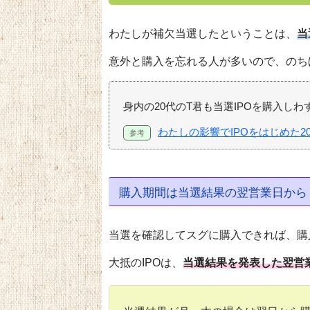
わたしが補欠当選したということは、
当
意外と購入を忘れる人が多いので、のち
身内の20代のT君も当選IPOを購入し
わたしの影響でIPOをはじめた2
購入期間は当選結果の翌営業日から
当選を確認してスグに購入できれば、購
大抵のIPOは、
当選結果を発表した翌営