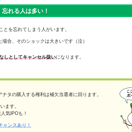
！忘れる人は多い！
ることを忘れてしまう人がいます。
した場合、そのショックは大きいです（泣）
なしとしてキャンセル扱い
になります。
アナタの購入する権利は補欠当選者に回ります。
ています。
人気IPOも！
チャンスあり！