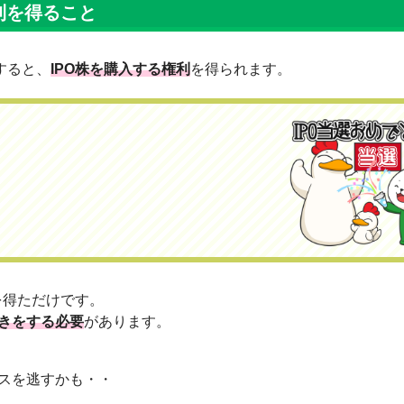
利を得ること
すると、
IPO株を購入する権利
を得られます。
を得ただけです。
きをする必要
があります。
スを逃すかも・・