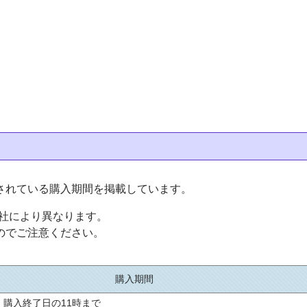
されている購入期間を掲載しています。
社により異なります。
のでご注意ください。
購入期間
～
購入終了日の11時まで