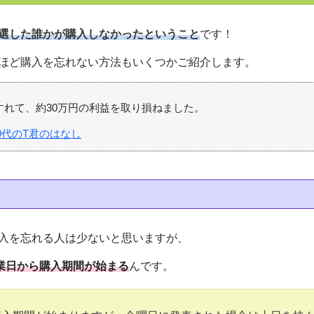
選した誰かが購入しなかったということ
です！
ほど購入を忘れない方法もいくつかご紹介します。
わすれて、約30万円の利益を取り損ねました。
0代のT君のはなし
入を忘れる人は少ないと思いますが、
業日から購入期間が始まる
んです。