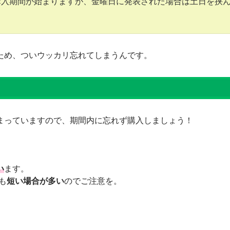
購入期間が始まりますが、金曜日に発表された場合は土日を挟
いため、ついウッカリ忘れてしまうんです。
決まっていますので、期間内に忘れず購入しましょう！
い
ます。
も
短い場合が多い
のでご注意を。