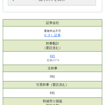
証券会社
重複申込不可
むさし証券
幹事数計
（委託含む）
6社
全体の7％
主幹事
0社
引受幹事
（委託含む）
6社
初値売り損益