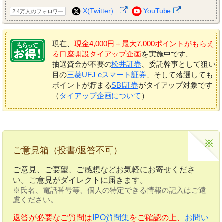
X(Twitter）
YouTube
2.4万人のフォロワー
現在、
現金4,000円＋最大7,000ポイントがもらえ
る口座開設タイアップ企画
を実施中です。
抽選資金が不要の
松井証券
、委託幹事として狙い
目の
三菱UFJ eスマート証券
、そして落選しても
ポイントが貯まる
SBI証券
がタイアップ対象です
（
タイアップ企画について
）
ご意見箱（投書/返答不可）
ご意見、ご要望、ご感想などお気軽にお寄せくださ
い。ご意見がダイレクトに届きます。
※氏名、電話番号等、個人の特定できる情報の記入はご遠
慮ください。
返答が必要なご質問は
IPO質問集
をご確認の上、
お問い