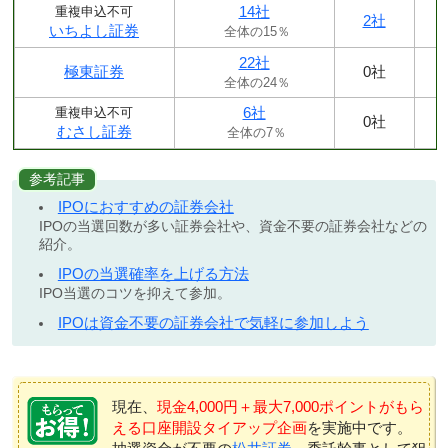
14社
重複申込不可
2社
いちよし証券
全体の15％
22社
極東証券
0社
全体の24％
6社
重複申込不可
0社
むさし証券
全体の7％
参考記事
IPOにおすすめの証券会社
IPOの当選回数が多い証券会社や、資金不要の証券会社などの
紹介。
IPOの当選確率を上げる方法
IPO当選のコツを抑えて参加。
IPOは資金不要の証券会社で気軽に参加しよう
現在、
現金4,000円＋最大7,000ポイントがもら
える口座開設タイアップ企画
を実施中です。