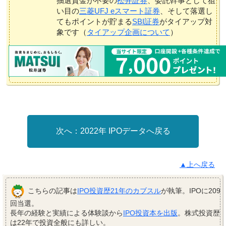
抽選資金が不要の
松井証券
、委託幹事として狙
い目の
三菱UFJ eスマート証券
、そして落選し
てもポイントが貯まる
SBI証券
がタイアップ対
象です（
タイアップ企画について
）
2022年 IPOデータへ戻る
▲上へ戻る
こちらの記事は
IPO投資歴21年のカブスル
が執筆。IPOに209
回当選。
長年の経験と実績による体験談から
IPO投資本を出版
。株式投資歴
は22年で投資全般にも詳しい。