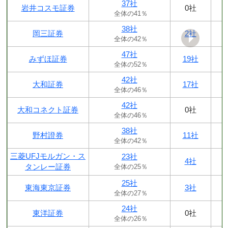
37社
岩井コスモ証券
0社
全体の41％
38社
岡三証券
2社
全体の42％
47社
みずほ証券
19社
全体の52％
42社
大和証券
17社
全体の46％
42社
大和コネクト証券
0社
全体の46％
38社
野村證券
11社
全体の42％
三菱UFJモルガン・ス
23社
4社
タンレー証券
全体の25％
25社
東海東京証券
3社
全体の27％
24社
東洋証券
0社
全体の26％