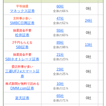
60社
平等抽選
0社
マネックス証券
全体の66％
47社
主幹事が多い
24社
SMBC日興証券
全体の52％
55社
抽選資金不要
0社
松井証券
全体の60％
89社
2千円もらえる
13社
SBI証券
全体の98％
21社
抽選資金不要
0社
SBIネオトレード証券
全体の23％
委託幹事が多い
23社
三菱UFJ eスマート証
0社
全体の25％
券
10社
株式新聞が無料で読める
0社
DMM.com証券
全体の11％
65社
楽天証券
0社
全体の71％