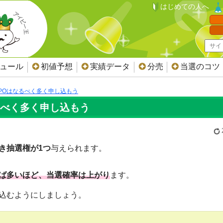
はじめての人へ
ジュール
初値予想
実績データ
分売
当選のコツ
IPOはなるべく多く申し込もう
なるべく多く申し込もう
つき抽選権が1つ
与えられます。
ば多いほど、当選確率は上がり
ます。
込むようにしましょう。