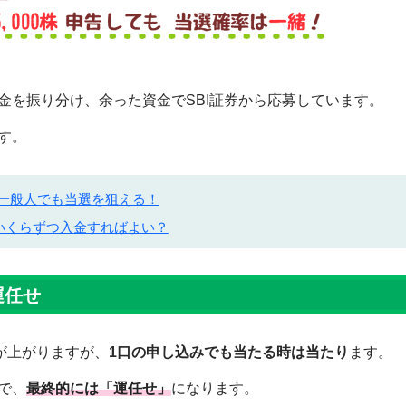
金を振り分け、余った資金でSBI証券から応募しています。
す。
い一般人でも当選を狙える！
いくらずつ入金すればよい？
運任せ
が上がりますが、
1口の申し込みでも当たる時は当たり
ます。
で、
最終的には「運任せ」
になります。