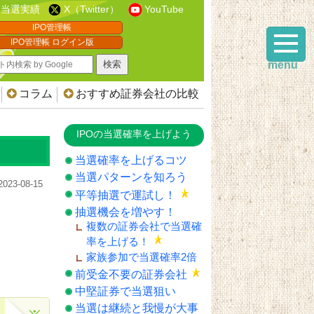
当選実績
X（Twitter）
YouTube
IPO管理帳
IPO管理帳 ログイン版
menu
コラム
おすすめ証券会社の比較
IPOの当選確率を上げよう
当選確率を上げるコツ
当選パターンを知ろう
2023-08-15
平等抽選で運試し！
抽選機会を増やす！
複数の証券会社で当選確
率を上げる！
家族参加で当選確率2倍
前受金不要の証券会社
中堅証券で当選狙い
当選は継続と我慢が大事