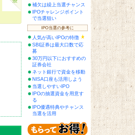
補欠は繰上当選チャンス
IPOチャレンジポイント
で当選狙い
IPO当選の参考に
人気が高いIPOの特徴
SBI証券は最大口数で応
募
30万円以下におすすめの
証券会社
ネット銀行で資金を移動
NISA口座も活用しよう
当選しやすいIPO
IPOの抽選資金を用意す
る
IPO優遇特典やチャンス
当選を活用