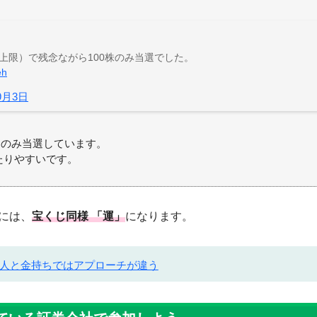
み上限）で残念ながら100株のみ当選でした。
eh
9月3日
口）のみ当選しています。
当たりやすいです。
には、
宝くじ同様 「運」
になります。
般人と金持ちではアプローチが違う