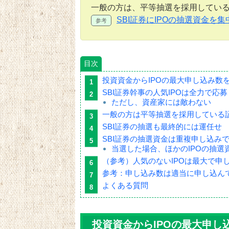
一般の方は、平等抽選を採用してい
SBI証券にIPOの抽選資金を
目次
投資資金からIPOの最大申し込み数
SBI証券幹事の人気IPOは全力で応
ただし、資産家には敵わない
一般の方は平等抽選を採用している
SBI証券の抽選も最終的には運任せ
SBI証券の抽選資金は重複申し込み
当選した場合、ほかのIPOの抽選
（参考）人気のないIPOは最大で申
参考：申し込み数は適当に申し込ん
よくある質問
投資資金からIPOの最大申し