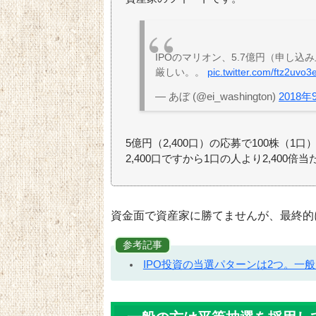
IPOのマリオン、5.7億円（申し込
厳しい。。
pic.twitter.com/ftz2uvo3
— あぼ (@ei_washington)
2018年
5億円（2,400口）の応募で100株（1
2,400口ですから1口の人より2,400倍
資金面で資産家に勝てませんが、最終的
参考記事
IPO投資の当選パターンは2つ。一