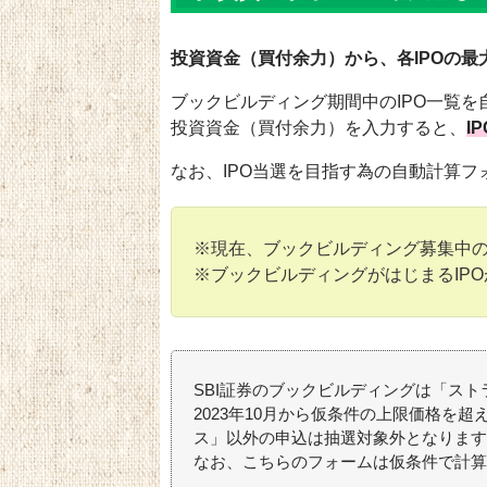
投資資金（買付余力）から、各IPOの最
ブックビルディング期間中のIPO一覧を
投資資金（買付余力）を入力すると、
I
なお、IPO当選を目指す為の自動計算
※現在、ブックビルディング募集中の
※ブックビルディングがはじまるIP
SBI証券のブックビルディングは「ス
2023年10月から仮条件の上限価格を
ス」以外の申込は抽選対象外となります
なお、こちらのフォームは仮条件で計算