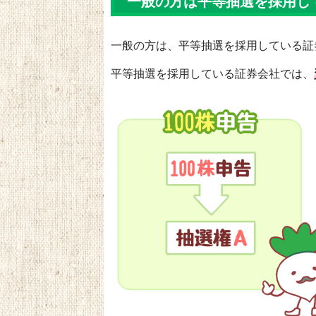
一般の方は平等抽選を採用し
一般の方は、平等抽選を採用している証
平等抽選を採用している証券会社では、