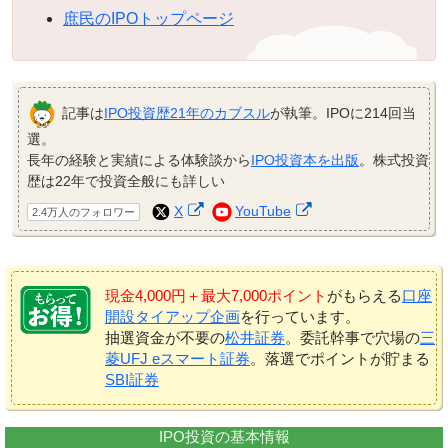
庶民のIPOトップページ
記事は
IPO投資歴21年のカブスル
が執筆。IPOに214回当
選。
長年の経験と実績による体験談から
IPO投資本を出版
。株式投資
歴は22年で投資全般にも詳しい
X
YouTube
2.4万人のフォロワー
現金4,000円＋最大7,000ポイント
がもらえる
口座
開設タイアップ企画
を行っています。
抽選資金が不要の
松井証券
。委託幹事で穴場の
三
菱UFJ eスマート証券
。落選でポイントが貯まる
SBI証券
IPO投資の基本情報