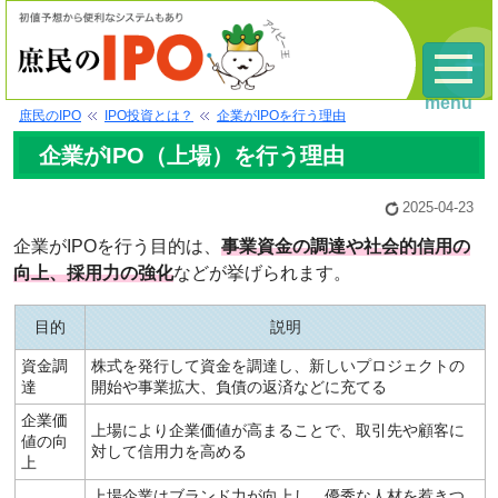
menu
庶民のIPO
IPO投資とは？
企業がIPOを行う理由
企業がIPO（上場）を行う理由
2025-04-23
企業がIPOを行う目的は、
事業資金の調達や社会的信用の
向上、採用力の強化
などが挙げられます。
目的
説明
資金調
株式を発行して資金を調達し、新しいプロジェクトの
達
開始や事業拡大、負債の返済などに充てる
企業価
上場により企業価値が高まることで、取引先や顧客に
値の向
対して信用力を高める
上
上場企業はブランド力が向上し、優秀な人材を惹きつ