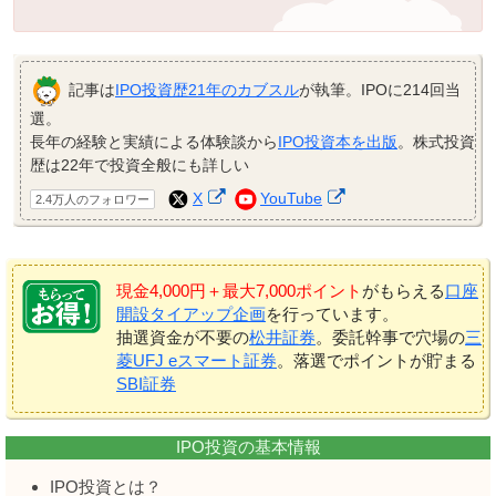
記事は
IPO投資歴21年のカブスル
が執筆。IPOに214回当
選。
長年の経験と実績による体験談から
IPO投資本を出版
。株式投資
歴は22年で投資全般にも詳しい
X
YouTube
2.4万人のフォロワー
現金4,000円＋最大7,000ポイント
がもらえる
口座
開設タイアップ企画
を行っています。
抽選資金が不要の
松井証券
。委託幹事で穴場の
三
菱UFJ eスマート証券
。落選でポイントが貯まる
SBI証券
IPO投資の基本情報
IPO投資とは？