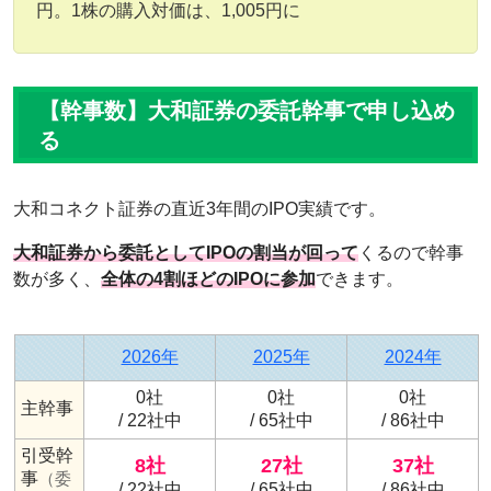
円。1株の購入対価は、1,005円に
【幹事数】大和証券の委託幹事で申し込め
る
大和コネクト証券の直近3年間のIPO実績です。
大和証券から委託としてIPOの割当が回って
くるので幹事
数が多く、
全体の4割ほどのIPOに参加
できます。
2026年
2025年
2024年
0社
0社
0社
主幹事
/ 22社中
/ 65社中
/ 86社中
引受幹
8社
27社
37社
事
（委
/ 22社中
/ 65社中
/ 86社中