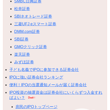
SMBC日興証券
松井証券
SBIネオトレード証券
三菱UFJ eスマート証券
DMM.com証券
SBI証券
GMOクリック証券
楽天証券
みずほ証券
子ども名義でIPOに参加できる証券会社
IPOに強い証券会社ランキング
便利！IPOの当選通知メールが届く証券会社
IPO投資の抽選資金は証券会社にいくらずつ入金すれ
ばよい？
庶民のIPOトップページ