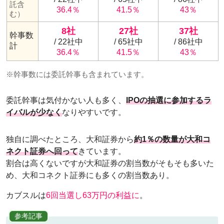
託含
36.4％
41.5％
43％
む）
8社
27社
37社
幹事数
/ 22社中
/ 65社中
/ 86社中
計
36.4％
41.5％
43％
※幹事数には委託幹事も含まれています。
委託幹事は気付かない人も多く、
IPOの抽選に参加するラ
イバルが少なく
なりやすいです。
独自に調べたところ、大和証券から
約1％の数量が大和コ
ネクト証券へ回って
きています。
割合は高くないですが大和証券の割当数がそもそも多いた
め、大和コネクト証券にも多くの割当数あり。
カブスルは
6回当選し63万円の利益に
。
参考記事