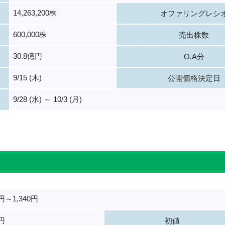
14,263,200株
オファリングレシ
600,000株
売出株数
30.8億円
O.A分
9/15 (木)
公開価格決定日
9/28 (水) ～ 10/3 (月)
。
0円～1,340円
0円
初値