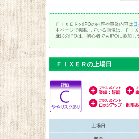
ＦＩＸＥＲのIPOの内容や事業内容は
日
本ページで掲載している画像は、ＦＩＸ
庶民のIPOは、初心者でもIPOに参加
ＦＩＸＥＲの上場日
上場日
市場