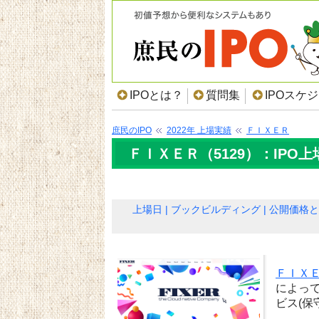
IPOとは？
質問集
IPOスケ
庶民のIPO
2022年 上場実績
ＦＩＸＥＲ
ＦＩＸＥＲ（5129）：IPO
上場日
ブックビルディング
公開価格と
ＦＩＸ
によっ
ビス(保