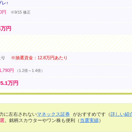
ブレ↑
00円
※9/15 修正
.6万円
たり
※抽選資金：12.8万円あたり
1,790円
（1.2倍～1.4倍）
5.1万円
金力に左右されない
マネックス証券
がおすすめです（
詳しい紹
当選
。銘柄スカウターやワン株も便利（
当選実績
）