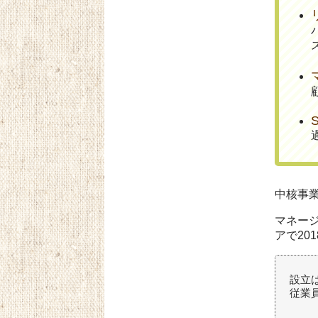
中核事
マネージ
アで20
設立は
従業員