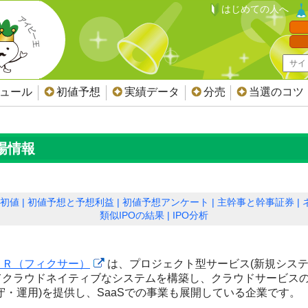
はじめての人へ
ジュール
初値予想
実績データ
分売
当選のコツ
上場情報
初値
初値予想と予想利益
初値予想アンケート
主幹事と幹事証券
類似IPOの結果
IPO分析
ＥＲ（フィクサー）
は、プロジェクト型サービス(新規シス
てクラウドネイティブなシステムを構築し、クラウドサービス
守・運用)を提供し、SaaSでの事業も展開している企業です。