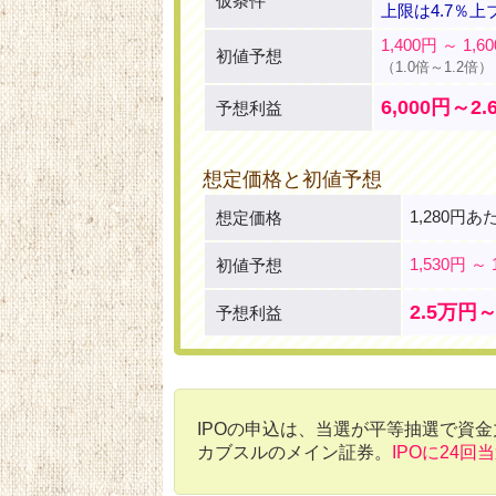
仮条件
上限は4.7％上
1,400円 ～ 1,6
初値予想
（1.0倍～1.2倍）
6,000円～2
予想利益
想定価格と初値予想
1,280円あ
想定価格
1,530円 ～ 
初値予想
2.5万円～
予想利益
IPOの申込は、当選が平等抽選で資
カブスルのメイン証券。
IPOに24回