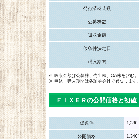
発行済株式数
公募株数
吸収金額
仮条件決定日
購入期間
※ 吸収金額は公募株、売出株、OA株を含む。
※ 申込・購入期間は各証券会社で異なります
ＦＩＸＥＲの公開価格と初値
1,28
仮条件
1,34
公開価格