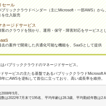
リセール
パブリッククラウドベンダー（主にMicrosoft・一部AWS）
スを仕入販売
マネージドサービス
顧客のクラウドを預かり、運用・保守・障害対応をサービスと
SaaS
過去の案件で開発した共通化可能な機能を、SaaSとして提供
業はパブリッククラウドのマネージドサービス。
ドサービスの主たる基盤であるパブリッククラウドMicrosoft 
18年にAWSを逆転して首位に立っており、高い成長率を維持。
2008年9月。
数は2022年7月末で195名、平均年齢は28.3歳、平均勤続年数は2.