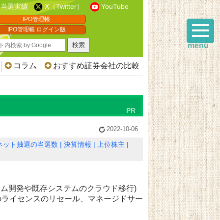
当選実績
X（Twitter）
YouTube
IPO管理帳
IPO管理帳 ログイン版
menu
コラム
おすすめ証券会社の比較
2022-10-06
ネット抽選の当選数
決算情報
上位株主
テム開発や既存システムのクラウド移行)
のライセンスのリセール、マネージドサー