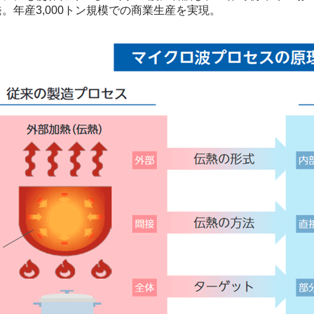
。年産3,000トン規模での商業生産を実現。