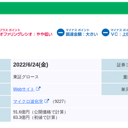
2022/6/24(金)
証券
東証グロース
業
Webサイト
単
マイクロ波化学
（9227）
91.6億円（公開価格で計算）
83.3億円（初値で計算）