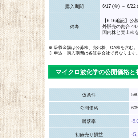
6/17 (金) ～ 6/22 
購入期間
【6.16追記】公募
外販売の割合 44
備考
国内株と売出株を
※ 吸収金額は公募株、売出株、OA株を含む。
※ 申込・購入期間は各証券会社で異なります
マイクロ波化学の公開価格と
58
仮条件
60
公開価格
-9
騰落率
-5
初値売り損益