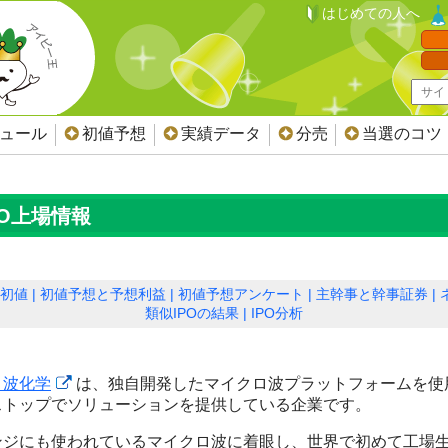
はじめての人へ
ジュール
初値予想
実績データ
分売
当選のコツ
PO上場情報
初値
初値予想と予想利益
初値予想アンケート
主幹事と幹事証券
類似IPOの結果
IPO分析
ロ波化学
は、独自開発したマイクロ波プラットフォームを使
ストップでソリューションを提供している企業です。
ンジにも使われているマイクロ波に着眼し、世界で初めて工場