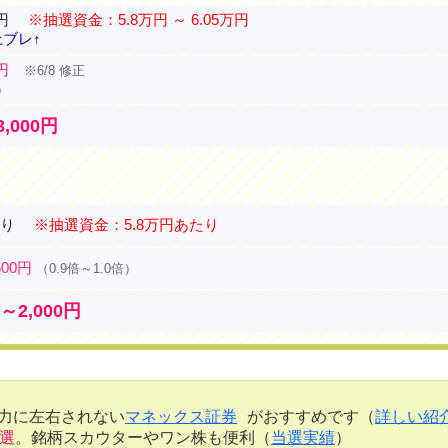
円
※抽選資金：5.8万円 ～ 6.05万円
上ブレ↑
円
※6/8 修正
）
3,000円
たり
※抽選資金：5.8万円あたり
600円
（0.9倍～1.0倍）
円～2,000円
金力に左右されない
マネックス証券
がおすすめです（
詳しい紹
当選
。銘柄スカウターやワン株も便利（
当選実績
）