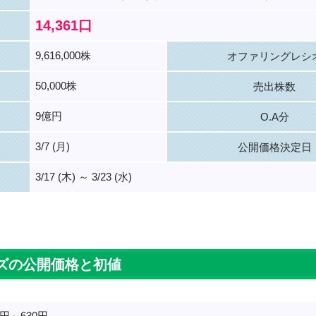
14,361口
9,616,000株
オファリングレシ
50,000株
売出株数
9億円
O.A分
3/7 (月)
公開価格決定日
3/17 (木) ～ 3/23 (水)
。
ズの公開価格と初値
0円～630円