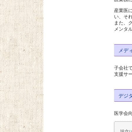
産業医に
い、それ
また、
メンタ
メデ
子会社で
支援サ
デジ
医学会
設立は