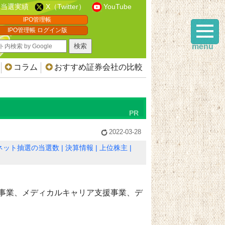
当選実績
X（Twitter）
YouTube
IPO管理帳
IPO管理帳 ログイン版
menu
コラム
おすすめ証券会社の比較
2022-03-28
ネット抽選の当選数
決算情報
上位株主
事業、メディカルキャリア支援事業、デ