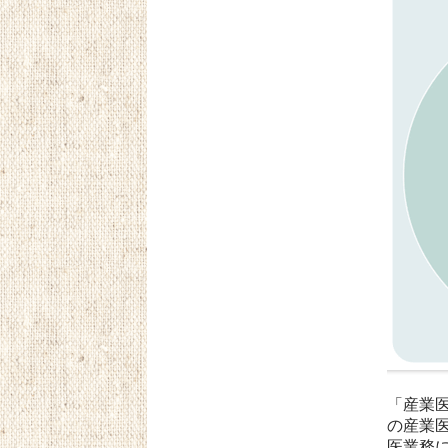
「産業
の産業
医業務