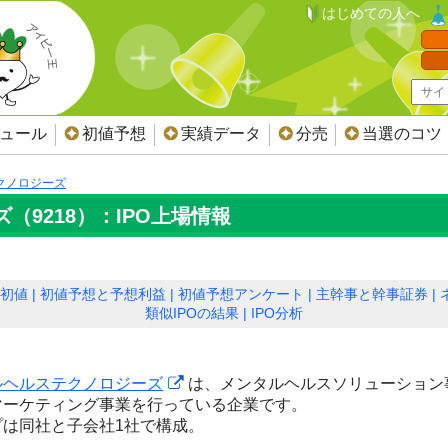
はじめての人へ
ジュール
初値予想
実績データ
分売
当選のコツ
クノロジーズ
9218）：IPO上場情報
初値
初値予想と予想利益
初値予想アンケート
主幹事と幹事証券
類似IPOの結果
IPO分析
ルヘルステクノロジーズ
は、メンタルヘルスソリューション
マーケティング事業を行っている企業です。
プは同社と子会社1社で構成。