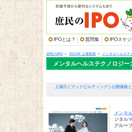
IPOとは？
質問集
IPOスケ
庶民のIPO
2022年 上場実績
メンタルヘルステ
メンタルヘルステクノロジーズ（
上場日
ブックビルディング
公開価格と
メンタ
ジタル
グルー