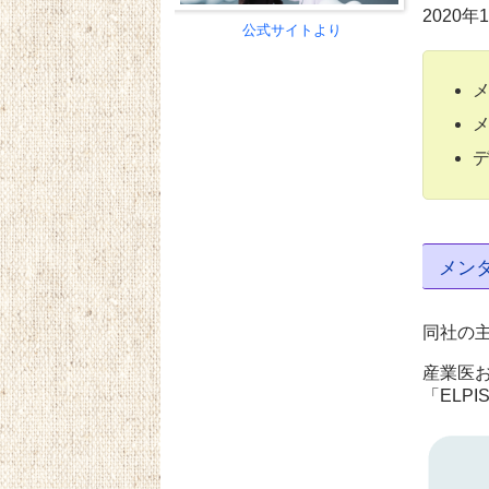
2020
公式サイトより
メ
メ
デ
メン
同社の
産業医
「ELP