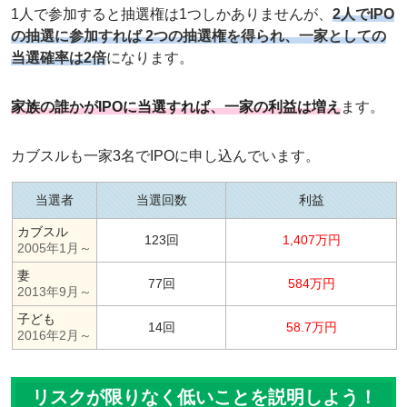
1人で参加すると抽選権は1つしかありませんが、
2人でIPO
の抽選に参加すれば 2つの抽選権を得られ、一家としての
当選確率は2倍
になります。
家族の誰かがIPOに当選すれば、一家の利益は増え
ます。
カブスルも一家3名でIPOに申し込んでいます。
当選者
当選回数
利益
カブスル
123回
1,407万円
2005年1月～
妻
77回
584万円
2013年9月～
子ども
14回
58.7万円
2016年2月～
リスクが限りなく低いことを説明しよう！