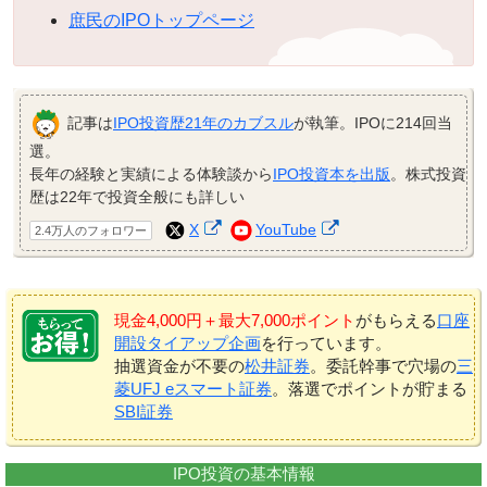
庶民のIPOトップページ
記事は
IPO投資歴21年のカブスル
が執筆。IPOに214回当
選。
長年の経験と実績による体験談から
IPO投資本を出版
。株式投資
歴は22年で投資全般にも詳しい
X
YouTube
2.4万人のフォロワー
現金4,000円＋最大7,000ポイント
がもらえる
口座
開設タイアップ企画
を行っています。
抽選資金が不要の
松井証券
。委託幹事で穴場の
三
菱UFJ eスマート証券
。落選でポイントが貯まる
SBI証券
IPO投資の基本情報