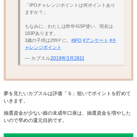
「IPOチャレンジポイントは何ポイントあり
ますか？」
ちなみに、わたしは昨年415P使い、現在は
183Pあります。
3歳の子供は299Ｐに。
#IPO
#アンケート
#チ
ャレンジポイント
— カブスル
2019年3月28日
夢を見たいカブスルは評価「Ｓ」狙いでポイントを貯めて
いきます。
抽選資金が少ない娘の未成年口座は、抽選資金を増やした
いので早めの還元目的です。