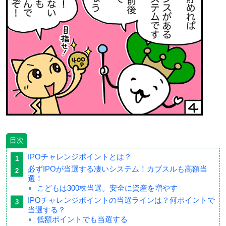
目次
IPOチャレンジポイントとは？
必ずIPOが当選する凄いシステム！カブスルも高額当
選！
こどもは300株当選。安全に資産を増やす
IPOチャレンジポイントの当選ラインは？何ポイントで
当選する？
低額ポイントでも当選する