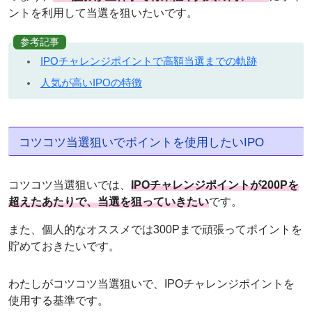
ントを利用して当選を狙いたいです。
参考記事
IPOチャレンジポイントで高額当選までの軌跡
人気が高いIPOの特徴
コツコツ当選狙いでポイントを使用したいIPO
コツコツ当選狙いでは、
IPOチャレンジポイントが200Pを
超えたあたりで、当選を狙っていきたい
です。
また、個人的なオススメでは300Pまで頑張ってポイントを
貯めておきたいです。
わたしがコツコツ当選狙いで、IPOチャレンジポイントを
使用する基準です。