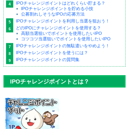
IPOチャレンジポイントはどれくらい貯まる？
IPOチャレンジポイントを貯める小技
公募割れしそうなIPOの応募方法
IPOチャレンジポイントを利用し当選を狙おう！
どのIPOにチャレンジポイントを使用する？
高額当選狙いでポイントを使用したいIPO
コツコツ当選狙いでポイントを使用したいIPO
IPOチャレンジポイントの無駄遣いをやめよう！
IPOチャレンジポイントを使うには？
IPOチャレンジポイントの質問集
IPOチャレンジポイントとは？