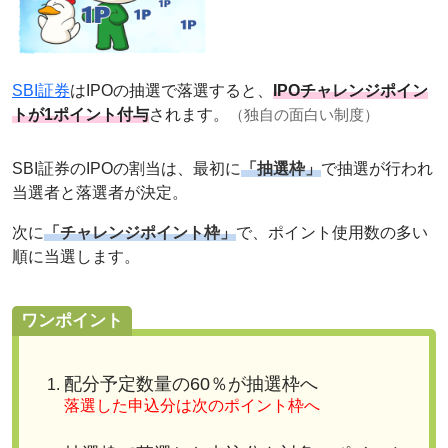
SBI証券
はIPOの抽選で落選すると、
IPOチャレンジポイン
トが1ポイント付与
されます。
（独自の面白い制度）
SBI証券のIPOの割当は、最初に
「抽選枠」
で抽選が行われ
当選者と落選者が決定。
次に
「チャレンジポイント枠」
で、ポイント使用数の多い
順に当選します。
ワンポイント
配分予定数量の60％が抽選枠へ
落選した申込分は次のポイント枠へ