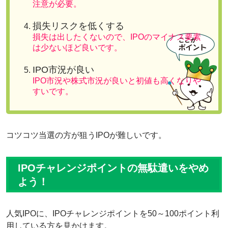
注意が必要。
損失リスクを低くする
損失は出したくないので、IPOのマイナス要素
は少ないほど良いです。
IPO市況が良い
IPO市況や株式市況が良いと初値も高くなりや
すいです。
コツコツ当選の方が狙うIPOが難しいです。
IPOチャレンジポイントの無駄遣いをやめ
よう！
人気IPOに、IPOチャレンジポイントを50～100ポイント利
用している方を見かけます。