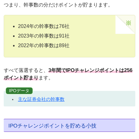
つまり、幹事数の分だけポイントが貯まります。
2024年の幹事数は76社
2023年の幹事数は91社
2022年の幹事数は89社
すべて落選すると、
3年間でIPOチャレンジポイントは256
ポイント貯まり
ます。
IPOデータ
主な証券会社の幹事数
IPOチャレンジポイントを貯める小技