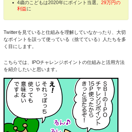
4歳のこどもは2020年にポイント当選。
29万円の
利益
に
Twitterを見ていると仕組みを理解していなかったり、大切
なポイントを誤って使っている（捨てている）人たちを多
く目にします。
こちらでは、IPOチャレンジポイントの仕組みと活用方法
を紹介したいと思います。