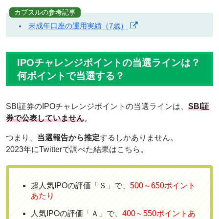
カブスルの参考記事
未成年口座の運用実績（7歳）
IPOチャレンジポイントの当選ラインは？
何ポイントで当選する？
SBI証券のIPOチャレンジポイントの当選ラインは、
SBI証
券で公表していません
。
つまり、
当選報告から推定
するしかありません。
2023年にTwitterで調べた結果はこちら。
超人気IPOの評価「Ｓ」で、
500～650ポイント
あたり
人気IPOの評価「Ａ」で、
400～550ポイントあ