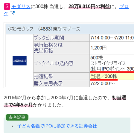
モダリス
に300株 当選し、
28万9,010円の利益
に。
ブロ
グ
2016年2月から参加し2020年7月に当選したので、
初当選
まで4年5ヶ月
かかりました。
参考記事
子ども名義でIPOに参加できる証券会社