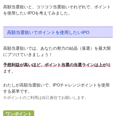
高額当選狙いと、コツコツ当選狙いそれぞれで、ポイント
を使用したいIPOを考えてみました。
高額当選狙いでポイントを使用したいIPO
高額当選狙いでは、あなたの努力の結晶（落選）を最大限
にブツけていきましょう！
予想利益が高いほど、ポイント当選の当選ラインは上がり
ます。
わたしが高額当選狙いで、IPOチャレンジポイントを使用
する基準です。
※ポイントのご利用は自己責任でお願いします。
ワンポイント