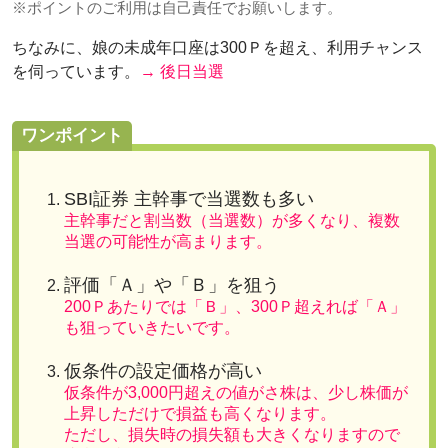
※ポイントのご利用は自己責任でお願いします。
ちなみに、娘の未成年口座は300Ｐを超え、利用チャンス
を伺っています。
→ 後日当選
ワンポイント
SBI証券 主幹事で当選数も多い
主幹事だと割当数（当選数）が多くなり、複数
当選の可能性が高まります。
評価「Ａ」や「Ｂ」を狙う
200Ｐあたりでは「Ｂ」、300Ｐ超えれば「Ａ」
も狙っていきたいです。
仮条件の設定価格が高い
仮条件が3,000円超えの値がさ株は、少し株価が
上昇しただけで損益も高くなります。
ただし、損失時の損失額も大きくなりますので