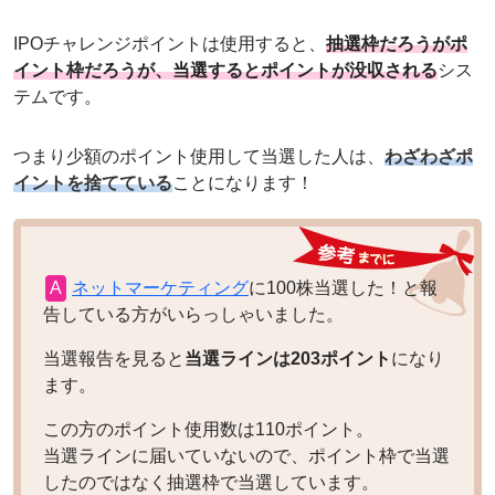
IPOチャレンジポイントは使用すると、
抽選枠だろうがポ
イント枠だろうが、当選するとポイントが没収される
シス
テムです。
つまり少額のポイント使用して当選した人は、
わざわざポ
イントを捨てている
ことになります！
ネットマーケティング
に100株当選した！と報
告している方がいらっしゃいました。
当選報告を見ると
当選ラインは203ポイント
になり
ます。
この方のポイント使用数は110ポイント。
当選ラインに届いていないので、ポイント枠で当選
したのではなく抽選枠で当選しています。