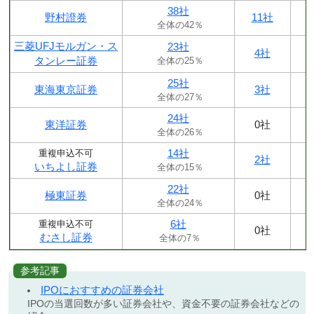
38社
野村證券
11社
全体の42％
三菱UFJモルガン・ス
23社
4社
タンレー証券
全体の25％
25社
東海東京証券
3社
全体の27％
24社
東洋証券
0社
全体の26％
14社
重複申込不可
2社
いちよし証券
全体の15％
22社
極東証券
0社
全体の24％
6社
重複申込不可
0社
むさし証券
全体の7％
参考記事
IPOにおすすめの証券会社
IPOの当選回数が多い証券会社や、資金不要の証券会社などの