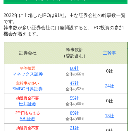
2022年に上場したIPOは91社。主な証券会社の幹事数一覧
です。
幹事数が多い証券会社に口座開設すると、IPO投資の参加
機会が増えます。
幹事数計
証券会社
主幹事
（委託含む）
60社
平等抽選
0社
マネックス証券
全体の66％
47社
主幹事が多い
24社
SMBC日興証券
全体の52％
55社
抽選資金不要
0社
松井証券
全体の60％
89社
2千円もらえる
13社
SBI証券
全体の98％
21社
抽選資金不要
0社