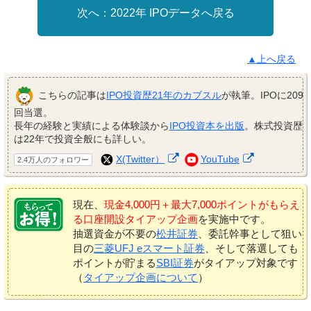
2022年 IPOデータへ戻る
▲上へ戻る
こちらの記事は
IPO投資歴21年のカブスル
が執筆。IPOに209
回当選。
長年の経験と実績による体験談から
IPO投資本を出版
。株式投資歴
は22年で投資全般にも詳しい。
X(Twitter）
YouTube
2.4万人のフォロワー
現在、
現金4,000円＋最大7,000ポイントがもらえ
る口座開設タイアップ企画
を実施中です。
抽選資金が不要の
松井証券
、委託幹事として狙い
目の
三菱UFJ eスマート証券
、そして落選しても
ポイントが貯まる
SBI証券
がタイアップ対象です
（
タイアップ企画について
）