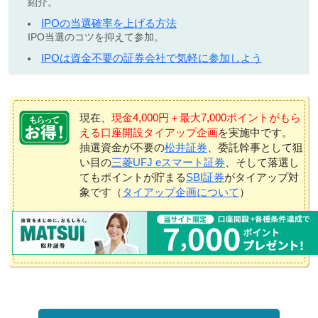
紹介。
IPOの当選確率を上げる方法
IPO当選のコツを抑えて参加。
IPOは資金不要の証券会社で気軽に参加しよう
現在、
現金4,000円＋最大7,000ポイントがもら
える口座開設タイアップ企画
を実施中です。
抽選資金が不要の
松井証券
、委託幹事として狙
い目の
三菱UFJ eスマート証券
、そして落選し
てもポイントが貯まる
SBI証券
がタイアップ対
象です（
タイアップ企画について
）