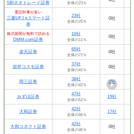
SBIネオトレード証券
全体の23％
委託幹事が多い
23社
三菱UFJ eスマート証
0社
全体の25％
券
10社
株式新聞が無料で読める
0社
DMM.com証券
全体の11％
65社
楽天証券
0社
全体の71％
37社
岩井コスモ証券
0社
全体の41％
38社
岡三証券
2社
全体の42％
47社
みずほ証券
19社
全体の52％
42社
大和証券
17社
全体の46％
42社
大和コネクト証券
0社
全体の46％