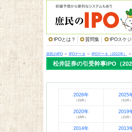
IPOとは？
質問集
IPOスケ
庶民のIPO
IPOデータ
IPOデータ（2022年）
松井証券の引受幹事IPO（20
2026年
2025
（15件）
（51件
2020年
2019
（18件）
（21件
2014年
2013