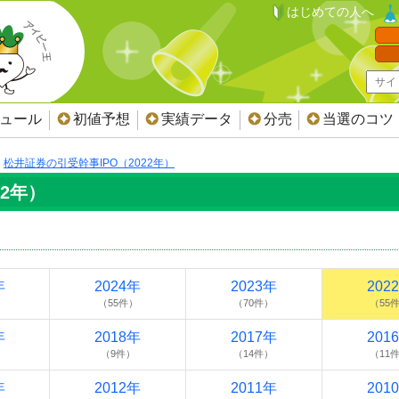
はじめての人へ
ジュール
初値予想
実績データ
分売
当選のコツ
松井証券の引受幹事IPO（2022年）
22年）
年
2024年
2023年
202
）
（55件）
（70件）
（55
年
2018年
2017年
201
）
（9件）
（14件）
（11
年
2012年
2011年
201