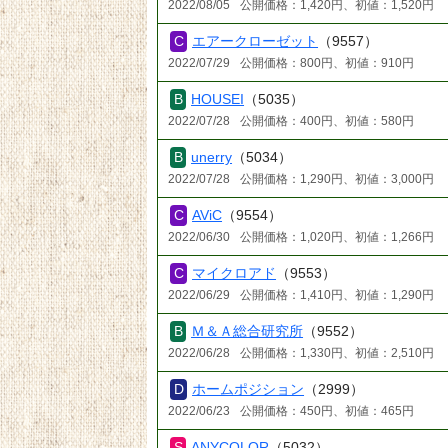
2022/08/05
公開価格：1,420円、初値：1,520円
エアークローゼット
（9557）
2022/07/29
公開価格：800円、初値：910円
HOUSEI
（5035）
2022/07/28
公開価格：400円、初値：580円
unerry
（5034）
2022/07/28
公開価格：1,290円、初値：3,000円
AViC
（9554）
2022/06/30
公開価格：1,020円、初値：1,266円
マイクロアド
（9553）
2022/06/29
公開価格：1,410円、初値：1,290円
Ｍ＆Ａ総合研究所
（9552）
2022/06/28
公開価格：1,330円、初値：2,510円
ホームポジション
（2999）
2022/06/23
公開価格：450円、初値：465円
ANYCOLOR
（5032）