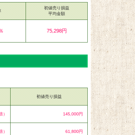
初値売り損益
率
平均金額
2％
75,298円
初値売り損益
1倍）
145,000円
1倍）
61,800円