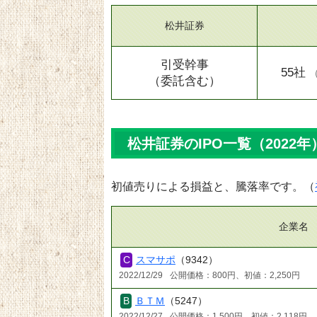
松井証券
引受幹事
55社
（委託含む）
松井証券のIPO一覧（2022年
初値売りによる損益と、騰落率です。（
企業名
スマサポ
（9342）
2022/12/29
公開価格：800円、初値：2,250円
ＢＴＭ
（5247）
2022/12/27
公開価格：1,500円、初値：2,118円