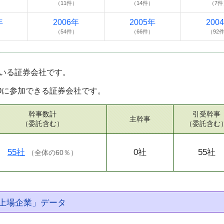
（11件）
（14件）
（7件
年
2006年
2005年
200
）
（54件）
（66件）
（92
いる証券会社です。
Oに参加できる証券会社です。
幹事数計
引受幹事
主幹事
（委託含む）
（委託含む
55社
0社
55社
（
全体の60％
）
上場企業」データ