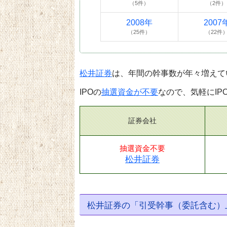
（5件）
（2件）
2008年
2007
（25件）
（22件
松井証券
は、年間の幹事数が年々増えて
IPOの
抽選資金が不要
なので、気軽にIP
証券会社
抽選資金不要
松井証券
松井証券の「引受幹事（委託含む）