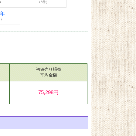
）
（8件）
4年
件）
初値売り損益
）
平均金額
75,298円