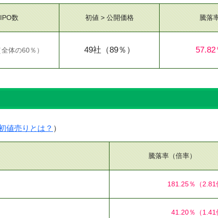
IPO数
初値 > 公開価格
騰落
49社
（89％）
57.8
（
全体の60％
）
）
初値売りとは？
）
騰落率（倍率）
181.25％
（2.8
41.20％
（1.4