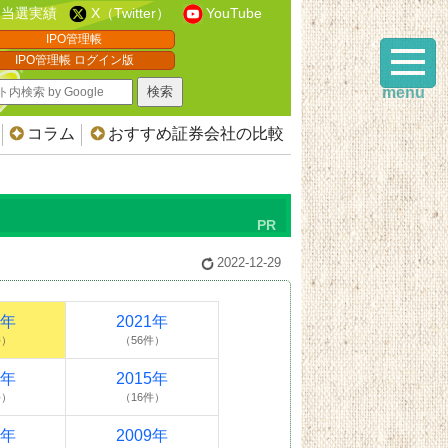
当選実績
X（Twitter）
YouTube
IPO管理帳
IPO管理帳 ログイン版
menu
コラム
おすすめ証券会社の比較
2022-12-29
2年
2021年
件）
（56件）
6年
2015年
件）
（16件）
0年
2009年