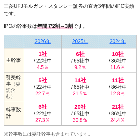
三菱UFJモルガン・スタンレー証券の直近3年間のIPO実績
です。
IPOの幹事数は
年間で2割～3割
です。
2026年
2025年
2024年
1社
6社
10社
主幹事
/ 22社中
/ 65社中
/ 86社中
4.5％
9.2％
11.6％
引受幹
5社
14社
11社
事
（委
/ 22社中
/ 65社中
/ 86社中
託含
22.7％
21.5％
12.8％
む）
6社
20社
21社
幹事数
/ 22社中
/ 65社中
/ 86社中
計
27.3％
30.8％
24.4％
※幹事数には委託幹事も含まれています。