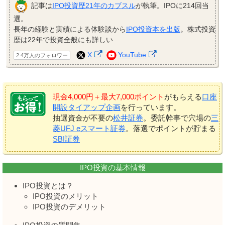
記事は
IPO投資歴21年のカブスル
が執筆。IPOに214回当
選。
長年の経験と実績による体験談から
IPO投資本を出版
。株式投資
歴は22年で投資全般にも詳しい
X
YouTube
2.4万人のフォロワー
現金4,000円＋最大7,000ポイント
がもらえる
口座
開設タイアップ企画
を行っています。
抽選資金が不要の
松井証券
。委託幹事で穴場の
三
菱UFJ eスマート証券
。落選でポイントが貯まる
SBI証券
IPO投資の基本情報
IPO投資とは？
IPO投資のメリット
IPO投資のデメリット