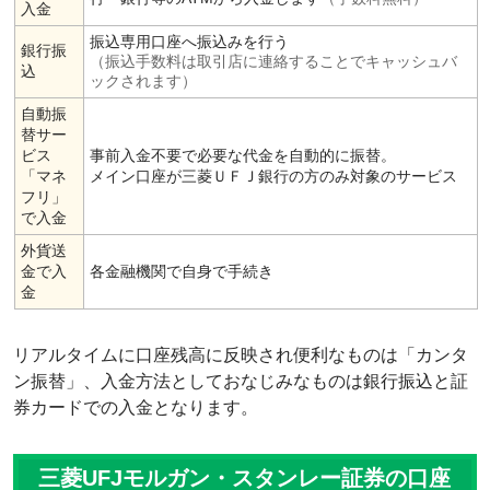
入金
振込専用口座へ振込みを行う
銀行振
（振込手数料は取引店に連絡することでキャッシュバ
込
ックされます）
自動振
替サー
ビス
事前入金不要で必要な代金を自動的に振替。
「マネ
メイン口座が三菱ＵＦＪ銀行の方のみ対象のサービス
フリ」
で入金
外貨送
金で入
各金融機関で自身で手続き
金
リアルタイムに口座残高に反映され便利なものは「カンタ
ン振替」、入金方法としておなじみなものは銀行振込と証
券カードでの入金となります。
三菱UFJモルガン・スタンレー証券の口座