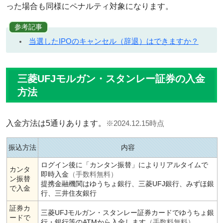
った場合も同様にペナルティ対象になります。
参考記事
当選したIPOのキャンセル（辞退）はできますか？
三菱UFJモルガン・スタンレー証券の入金
方法
入金方法は5通りあります。
※2024.12.15時点
振込方法
内容
ログイン後に「カンタン振替」によりリアルタイムで
カンタ
即時入金
（手数料無料）
ン振替
提携金融機関はゆうちょ銀行、三菱UFJ銀行、みずほ銀
で入金
行、三井住友銀行
証券カ
三菱UFJモルガン・スタンレー証券カードでゆうちょ銀
ードで
行・銀行等のATMから入金します
（手数料無料）