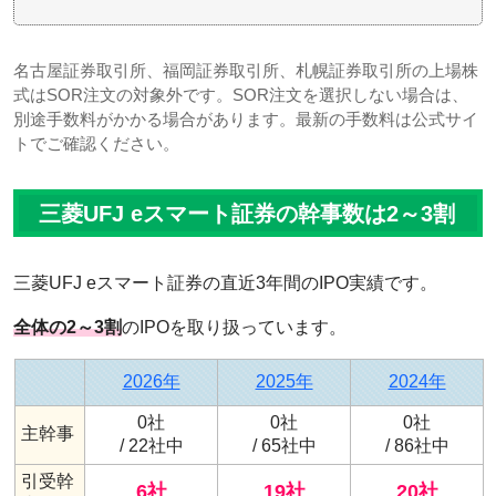
名古屋証券取引所、福岡証券取引所、札幌証券取引所の上場株
式はSOR注文の対象外です。SOR注文を選択しない場合は、
別途手数料がかかる場合があります。最新の手数料は公式サイ
トでご確認ください。
三菱UFJ eスマート証券の幹事数は2～3割
三菱UFJ eスマート証券の直近3年間のIPO実績です。
全体の2～3割
のIPOを取り扱っています。
2026年
2025年
2024年
0社
0社
0社
主幹事
/ 22社中
/ 65社中
/ 86社中
引受幹
6社
19社
20社