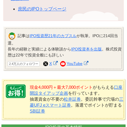
庶民のIPOトップページ
記事は
IPO投資歴21年のカブスル
が執筆。IPOに214回当
選。
長年の経験と実績による体験談から
IPO投資本を出版
。株式投資
歴は22年で投資全般にも詳しい
X
YouTube
2.4万人のフォロワー
現金4,000円＋最大7,000ポイント
がもらえる
口座
開設タイアップ企画
を行っています。
抽選資金が不要の
松井証券
。委託幹事で穴場の
三
菱UFJ eスマート証券
。落選でポイントが貯まる
SBI証券