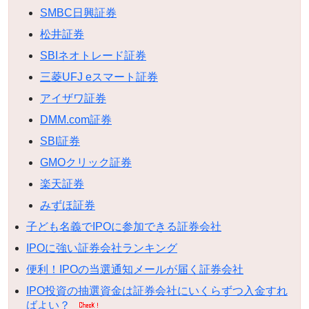
SMBC日興証券
松井証券
SBIネオトレード証券
三菱UFJ eスマート証券
アイザワ証券
DMM.com証券
SBI証券
GMOクリック証券
楽天証券
みずほ証券
子ども名義でIPOに参加できる証券会社
IPOに強い証券会社ランキング
便利！IPOの当選通知メールが届く証券会社
IPO投資の抽選資金は証券会社にいくらずつ入金すれ
ばよい？