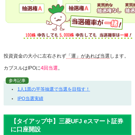
投資資金の大小に左右されず
「運」があれば当選
します。
カブスルはIPOに
4回当選
。
参考記事
1人1票の平等抽選で当選を目指す！
IPO当選実績
【タイアップ中】三菱UFJ eスマート証券
に口座開設