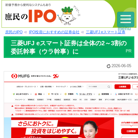
menu
庶民のIPO
IPO投資におすすめの証券会社
三菱UFJ eスマート証券
三菱UFJ eスマート証券は全体の2～3割の
委託幹事（ウラ幹事）に
2026-06-05