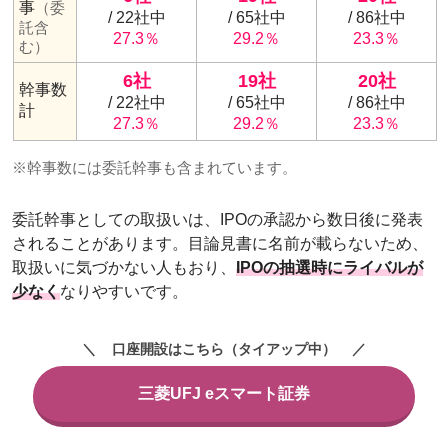
事
（委
/ 22社中
/ 65社中
/ 86社中
託含
27.3％
29.2％
23.3％
む）
6社
19社
20社
幹事数
/ 22社中
/ 65社中
/ 86社中
計
27.3％
29.2％
23.3％
※幹事数には委託幹事も含まれています。
委託幹事としての取扱いは、IPOの承認から数日後に発表
されることがあります。目論見書に名前が載らないため、
取扱いに気づかない人もおり、
IPOの抽選時にライバルが
少なく
なりやすいです。
口座開設はこちら（タイアップ中）
三菱UFJ eスマート証券