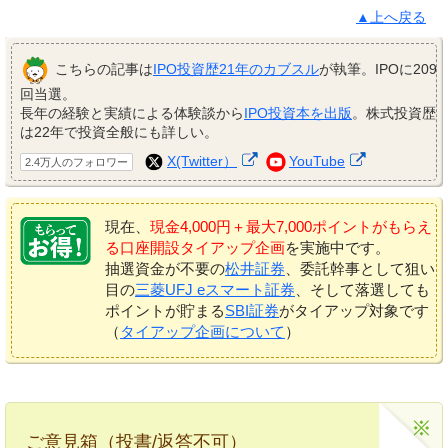
▲上へ戻る
こちらの記事は
IPO投資歴21年のカブスル
が執筆。IPOに209
回当選。
長年の経験と実績による体験談から
IPO投資本を出版
。株式投資歴
は22年で投資全般にも詳しい。
X(Twitter）
YouTube
2.4万人のフォロワー
現在、
現金4,000円＋最大7,000ポイントがもらえ
る口座開設タイアップ企画
を実施中です。
抽選資金が不要の
松井証券
、委託幹事として狙い
目の
三菱UFJ eスマート証券
、そして落選しても
ポイントが貯まる
SBI証券
がタイアップ対象です
（
タイアップ企画について
）
ご意見箱（投書/返答不可）