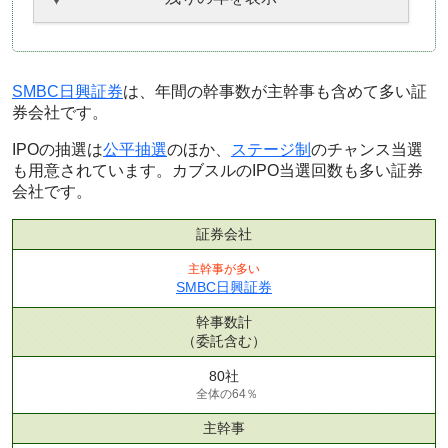
SMBC日興証券
は、年間の幹事数が主幹事も含めて多い証
券会社です。
IPOの抽選は
公平抽選
のほか、
ステージ制
のチャンス当選
も用意されています。カブスルのIPO当選回数も多い証券
会社です。
証券会社
主幹事が多い
SMBC日興証券
幹事数計
（委託含む）
80社
全体の64％
主幹事