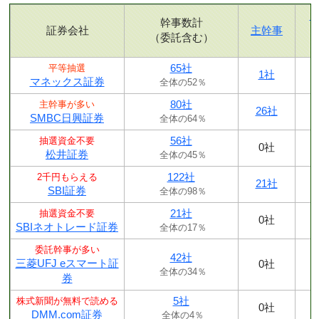
幹事数計
証券会社
主幹事
（委託含む）
65社
平等抽選
1社
マネックス証券
全体の52％
80社
主幹事が多い
26社
SMBC日興証券
全体の64％
56社
抽選資金不要
0社
松井証券
全体の45％
122社
2千円もらえる
21社
SBI証券
全体の98％
21社
抽選資金不要
0社
SBIネオトレード証券
全体の17％
委託幹事が多い
42社
三菱UFJ eスマート証
0社
全体の34％
券
5社
株式新聞が無料で読める
0社
DMM.com証券
全体の4％