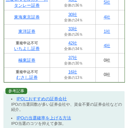
5社
タンレー証券
全体の36％
30社
東海東京証券
4社
全体の24％
33社
東洋証券
1社
全体の26％
42社
重複申込不可
4社
いちよし証券
全体の34％
37社
極東証券
0社
全体の30％
16社
重複申込不可
0社
むさし証券
全体の13％
参考記事
IPOにおすすめの証券会社
IPOの当選回数が多い証券会社や、資金不要の証券会社などの
紹介。
IPOの当選確率を上げる方法
IPO当選のコツを抑えて参加。