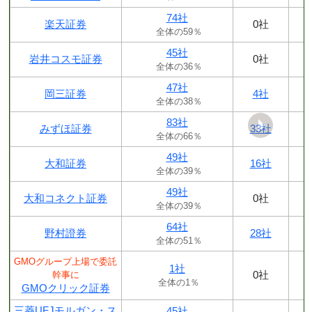
74社
楽天証券
0社
全体の59％
45社
岩井コスモ証券
0社
全体の36％
47社
岡三証券
4社
全体の38％
83社
みずほ証券
33社
全体の66％
49社
大和証券
16社
全体の39％
49社
大和コネクト証券
0社
全体の39％
64社
野村證券
28社
全体の51％
GMOグループ上場で委託
1社
0社
幹事に
全体の1％
GMOクリック証券
三菱UFJモルガン・ス
45社