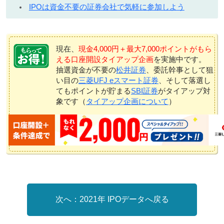
IPOは資金不要の証券会社で気軽に参加しよう
現在、
現金4,000円＋最大7,000ポイントがもら
える口座開設タイアップ企画
を実施中です。
抽選資金が不要の
松井証券
、委託幹事として狙
い目の
三菱UFJ eスマート証券
、そして落選し
てもポイントが貯まる
SBI証券
がタイアップ対
象です（
タイアップ企画について
）
2021年 IPOデータへ戻る