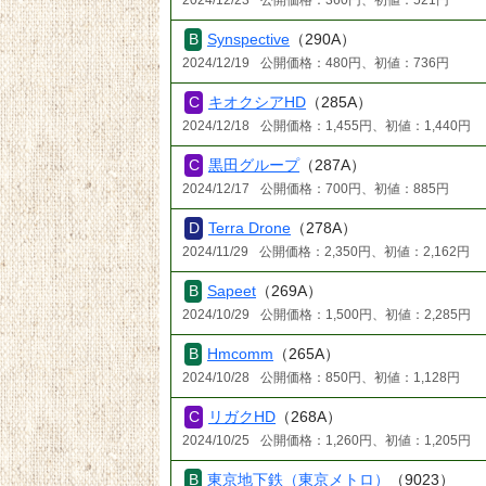
Synspective
（290A）
2024/12/19
公開価格：480円、初値：736円
キオクシアHD
（285A）
2024/12/18
公開価格：1,455円、初値：1,440円
黒田グループ
（287A）
2024/12/17
公開価格：700円、初値：885円
Terra Drone
（278A）
2024/11/29
公開価格：2,350円、初値：2,162円
Sapeet
（269A）
2024/10/29
公開価格：1,500円、初値：2,285円
Hmcomm
（265A）
2024/10/28
公開価格：850円、初値：1,128円
リガクHD
（268A）
2024/10/25
公開価格：1,260円、初値：1,205円
東京地下鉄（東京メトロ）
（9023）