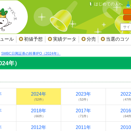
はじめての人へ
ジュール
初値予想
実績データ
分売
当選のコツ
SMBC日興証券の幹事IPO（2024年）
024年）
年
2024年
2023年
202
）
（52件）
（52件）
（47
年
2018年
2017年
201
）
（66件）
（71件）
（64
年
2012年
2011年
201