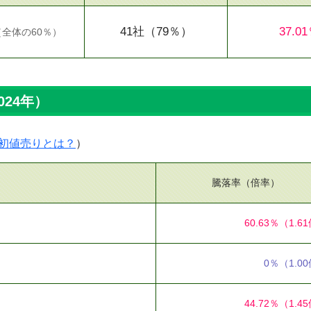
41社
（79％）
37.0
（
全体の60％
）
024年）
初値売りとは？
）
騰落率（倍率）
60.63％
（1.6
0％
（1.0
44.72％
（1.4