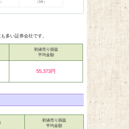
件）
（3件）
数も多い証券会社です。
初値売り損益
）
平均金額
55,373円
初値売り損益
率
平均金額