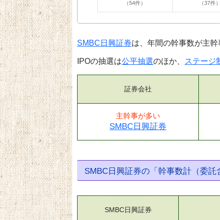
（54件）
（37件
SMBC日興証券
は、年間の幹事数が主幹
IPOの抽選は
公平抽選
のほか、
ステージ
証券会社
主幹事が多い
SMBC日興証券
SMBC日興証券の「幹事数計（委
SMBC日興証券