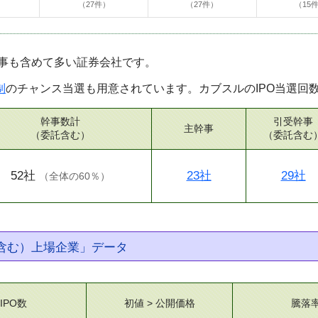
）
（27件）
（27件）
（15
事も含めて多い証券会社です。
制
のチャンス当選も用意されています。カブスルのIPO当選回
幹事数計
引受幹事
主幹事
（委託含む）
（委託含む
52社
23社
29社
（
全体の60％
）
託含む）上場企業」データ
IPO数
初値 > 公開価格
騰落