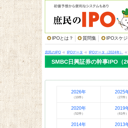
IPOとは？
質問集
IPOスケ
庶民のIPO
IPOデータ
IPOデータ（2024年）
SMBC日興証券の幹事IPO（2
2026年
2025
（10件）
（27件
2020年
2019
（52件）
（61件
2014年
2013