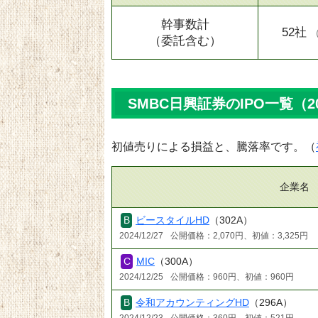
幹事数計
52社
（委託含む）
SMBC日興証券のIPO一覧（2
初値売りによる損益と、騰落率です。（
企業名
ビースタイルHD
（302A）
2024/12/27
公開価格：2,070円、初値：3,325円
MIC
（300A）
2024/12/25
公開価格：960円、初値：960円
令和アカウンティングHD
（296A）
2024/12/23
公開価格：360円、初値：521円