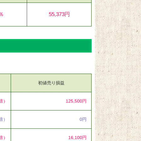
1％
55,373円
初値売り損益
1倍）
125,500円
0倍）
0円
5倍）
16,100円