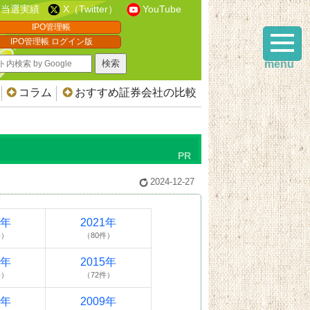
当選実績
X（Twitter）
YouTube
IPO管理帳
IPO管理帳 ログイン版
menu
コラム
おすすめ証券会社の比較
2024-12-27
2年
2021年
件）
（80件）
6年
2015年
件）
（72件）
0年
2009年