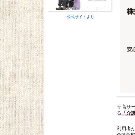
公式サイトより
サ高サ
る
「介
利用者
介護保