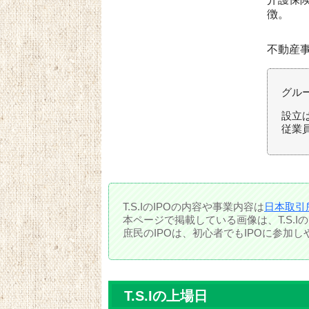
徴。
不動産
グル
設立は
従業員
T.S.IのIPOの内容や事業内容は
日本取引
本ページで掲載している画像は、T.S.
庶民のIPOは、初心者でもIPOに参加
T.S.Iの上場日