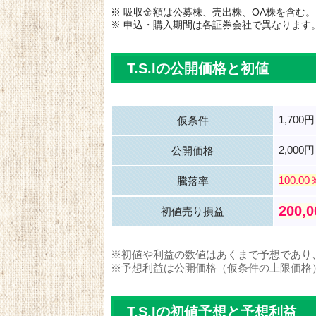
※ 吸収金額は公募株、売出株、OA株を含む。
※ 申込・購入期間は各証券会社で異なります
T.S.Iの公開価格と初値
1,700
仮条件
2,000円
公開価格
100.00
騰落率
200,
初値売り損益
※初値や利益の数値はあくまで予想であり
※予想利益は公開価格（仮条件の上限価格
T.S.Iの初値予想と予想利益