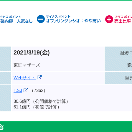
2021/3/19(金)
証券
東証マザーズ
業
Webサイト
単
T.S.I
（7362）
30.6億円（公開価格で計算）
61.1億円（初値で計算）
容