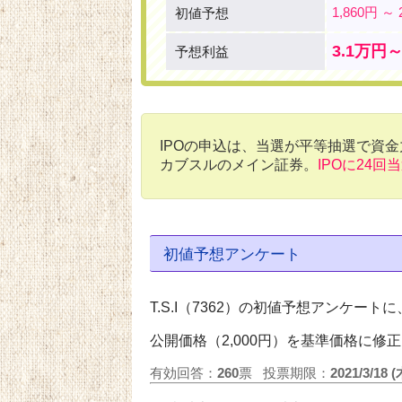
1,860円 ～ 
初値予想
3.1万円～
予想利益
IPOの申込は、当選が平等抽選で資
カブスルのメイン証券。
IPOに24回
初値予想アンケート
T.S.I（7362）の初値予想アンケー
公開価格（2,000円）を基準価格に修
有効回答：
260
票
投票期限：
2021/3/18 (