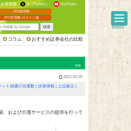
当選実績
X（Twitter）
YouTube
IPO管理帳
IPO管理帳 ログイン版
menu
コラム
おすすめ証券会社の比較
2021-03-19
ネット抽選の当選数
決算情報
上位株主
築、および介護サービスの提供を行って