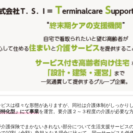
ービスは様々な形態がありますが、同社は介護体制がしっかり
護特化型」にて事業
を運営。要介護２～３程度の介護が必要な
が介護保険でまかないきれない部分について生活支援サービス
険で10割（全額）負担となる場合に比べて、同一サービスを低