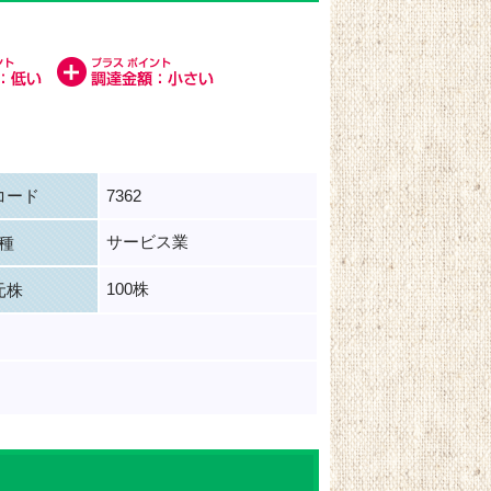
コード
7362
サービス業
種
100株
元株