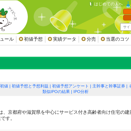
はじめての人へ
ジュール
初値予想
実績データ
分売
当選のコツ
初値
初値予想と予想利益
初値予想アンケート
主幹事と幹事証券
類似IPOの結果
IPO分析
は、京都府や滋賀県を中心にサービス付き高齢者向け住宅の建
業です。