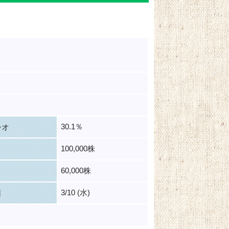
30.1％
シオ
100,000株
60,000株
3/10 (水)
日