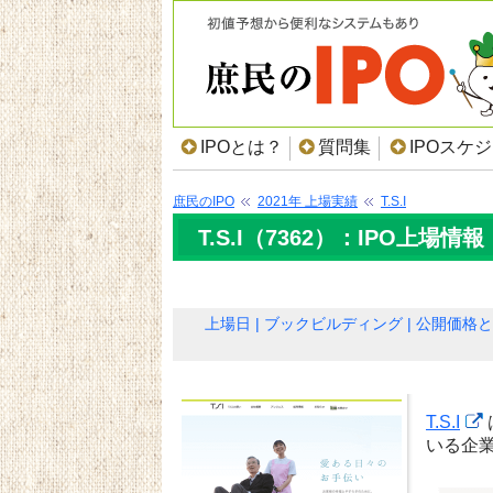
IPOとは？
質問集
IPOスケ
庶民のIPO
2021年 上場実績
T.S.I
T.S.I（7362）：IPO上場情報
上場日
ブックビルディング
公開価格と
T.S.I
いる企