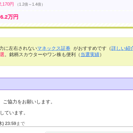
2,170円
（1.2倍～1.4倍）
6.2万円
金力に左右されない
マネックス証券
がおすすめです（
詳しい紹
当選
。銘柄スカウターやワン株も便利（
当選実績
）
トに、ご協力をお願いします。
正しています。
木) 23:59
まで