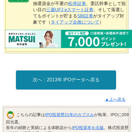
抽選資金が不要の
松井証券
、委託幹事として狙
い目の
三菱UFJ eスマート証券
、そして落選し
てもポイントが貯まる
SBI証券
がタイアップ対
象です（
タイアップ企画について
）
2013年 IPOデータへ戻る
▲上へ戻る
こちらの記事は
IPO投資歴21年のカブスル
が執筆。IPOに209
回当選。
長年の経験と実績による体験談から
IPO投資本を出版
。株式投資歴