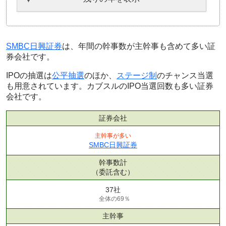
SMBC日興証券
は、年間の幹事数が主幹事も含めて多い証
券会社です。
IPOの抽選は
公平抽選
のほか、
ステージ制
のチャンス当選
も用意されています。カブスルのIPO当選回数も多い証券
会社です。
証券会社
主幹事が多い
SMBC日興証券
幹事数計
（委託含む）
37社
全体の69％
主幹事