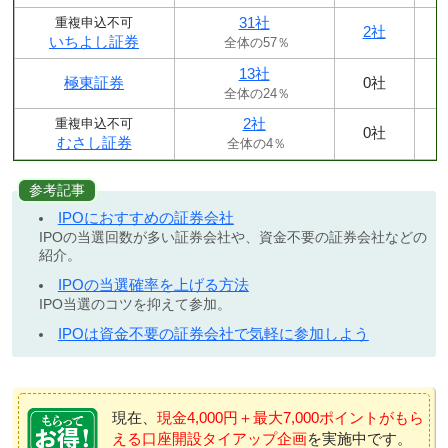
31社
重複申込不可
2社
いちよし証券
全体の57％
13社
極東証券
0社
全体の24％
2社
重複申込不可
0社
むさし証券
全体の4％
参考記事
IPOにおすすめの証券会社
IPOの当選回数が多い証券会社や、資金不要の証券会社などの
紹介。
IPOの当選確率を上げる方法
IPO当選のコツを抑えて参加。
IPOは資金不要の証券会社で気軽に参加しよう
現在、
現金4,000円＋最大7,000ポイントがもら
える口座開設タイアップ企画
を実施中です。