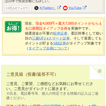
は22年で投資全般にも詳しい。
X(Twitter）
YouTube
2.4万人のフォロワー
現在、
現金4,000円＋最大7,000ポイントがもらえ
る口座開設タイアップ企画
を実施中です。
抽選資金が不要の
松井証券
、委託幹事として狙い
目の
三菱UFJ eスマート証券
、そして落選しても
ポイントが貯まる
SBI証券
がタイアップ対象です
（
タイアップ企画について
）
ご意見箱（投書/返答不可）
ご意見、ご要望、ご感想などお気軽にお寄せくださ
い。ご意見がダイレクトに届きます。
※氏名、電話番号等、個人の特定できる情報の記入はご遠
慮ください。