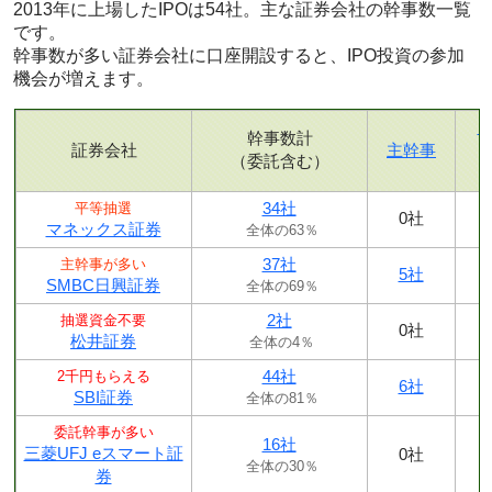
2013年に上場したIPOは54社。主な証券会社の幹事数一覧
です。
幹事数が多い証券会社に口座開設すると、IPO投資の参加
機会が増えます。
幹事数計
証券会社
主幹事
（委託含む）
34社
平等抽選
0社
マネックス証券
全体の63％
37社
主幹事が多い
5社
SMBC日興証券
全体の69％
2社
抽選資金不要
0社
松井証券
全体の4％
44社
2千円もらえる
6社
SBI証券
全体の81％
委託幹事が多い
16社
三菱UFJ eスマート証
0社
全体の30％
券