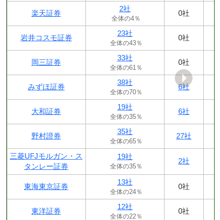
2社
楽天証券
0社
全体の4％
23社
岩井コスモ証券
0社
全体の43％
33社
岡三証券
0社
全体の61％
38社
みずほ証券
6社
全体の70％
19社
大和証券
6社
全体の35％
35社
野村證券
27社
全体の65％
三菱UFJモルガン・ス
19社
2社
タンレー証券
全体の35％
13社
東海東京証券
0社
全体の24％
12社
東洋証券
0社
全体の22％