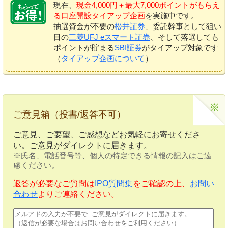
現在、
現金4,000円＋最大7,000ポイントがもらえ
る口座開設タイアップ企画
を実施中です。
抽選資金が不要の
松井証券
、委託幹事として狙い
目の
三菱UFJ eスマート証券
、そして落選しても
ポイントが貯まる
SBI証券
がタイアップ対象です
（
タイアップ企画について
）
ご意見箱（投書/返答不可）
ご意見、ご要望、ご感想などお気軽にお寄せくださ
い。ご意見がダイレクトに届きます。
※氏名、電話番号等、個人の特定できる情報の記入はご遠
慮ください。
返答が必要なご質問は
IPO質問集
をご確認の上、
お問い
合わせ
よりご連絡ください。