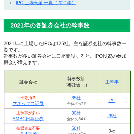
IPO 上場実績 一覧（2021年）
2021年の各証券会社の幹事数
2021年に上場したIPOは125社。主な証券会社の幹事数一
覧です。
幹事数が多い証券会社に口座開設すると、IPO投資の参加
機会が増えます。
幹事数計
証券会社
主幹事
（委託含む）
65社
平等抽選
1社
マネックス証券
全体の52％
80社
主幹事が多い
26社
SMBC日興証券
全体の64％
56社
抽選資金不要
0社
松井証券