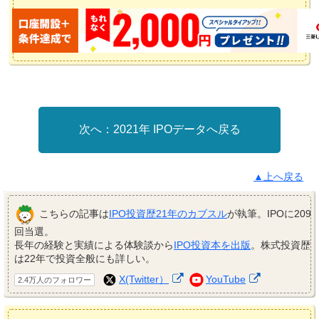
2021年 IPOデータへ戻る
▲上へ戻る
こちらの記事は
IPO投資歴21年のカブスル
が執筆。IPOに209
回当選。
長年の経験と実績による体験談から
IPO投資本を出版
。株式投資歴
は22年で投資全般にも詳しい。
X(Twitter）
YouTube
2.4万人のフォロワー