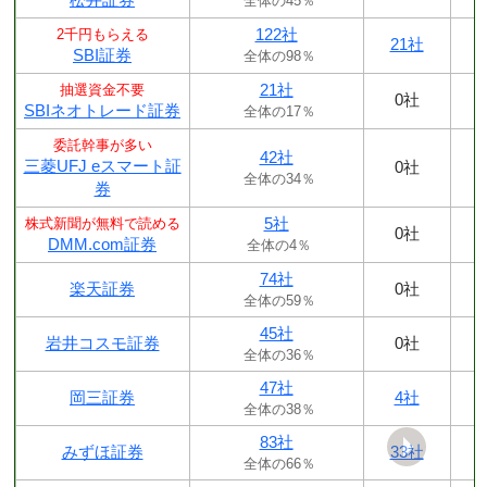
全体の45％
122社
2千円もらえる
21社
SBI証券
全体の98％
21社
抽選資金不要
0社
SBIネオトレード証券
全体の17％
委託幹事が多い
42社
三菱UFJ eスマート証
0社
全体の34％
券
5社
株式新聞が無料で読める
0社
DMM.com証券
全体の4％
74社
楽天証券
0社
全体の59％
45社
岩井コスモ証券
0社
全体の36％
47社
岡三証券
4社
全体の38％
83社
みずほ証券
33社
全体の66％