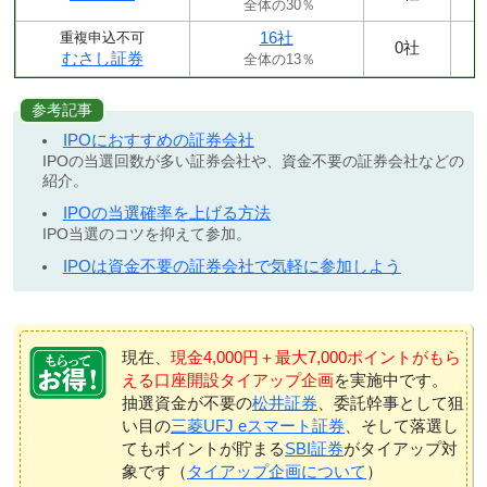
全体の30％
16社
重複申込不可
0社
むさし証券
全体の13％
参考記事
IPOにおすすめの証券会社
IPOの当選回数が多い証券会社や、資金不要の証券会社などの
紹介。
IPOの当選確率を上げる方法
IPO当選のコツを抑えて参加。
IPOは資金不要の証券会社で気軽に参加しよう
現在、
現金4,000円＋最大7,000ポイントがもら
える口座開設タイアップ企画
を実施中です。
抽選資金が不要の
松井証券
、委託幹事として狙
い目の
三菱UFJ eスマート証券
、そして落選し
てもポイントが貯まる
SBI証券
がタイアップ対
象です（
タイアップ企画について
）