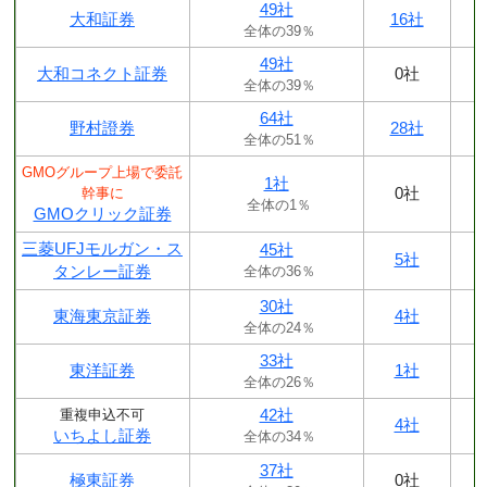
49社
大和証券
16社
全体の39％
49社
大和コネクト証券
0社
全体の39％
64社
野村證券
28社
全体の51％
GMOグループ上場で委託
1社
0社
幹事に
全体の1％
GMOクリック証券
三菱UFJモルガン・ス
45社
5社
タンレー証券
全体の36％
30社
東海東京証券
4社
全体の24％
33社
東洋証券
1社
全体の26％
42社
重複申込不可
4社
いちよし証券
全体の34％
37社
極東証券
0社