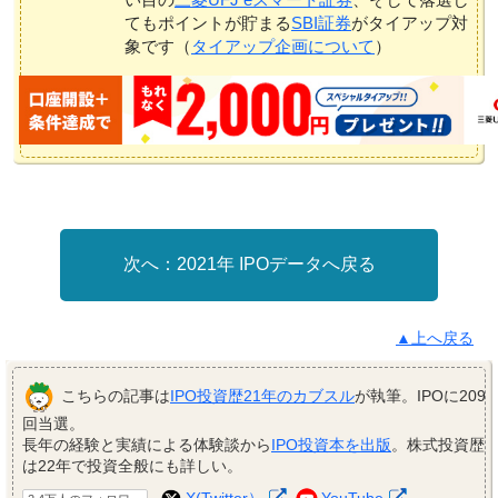
てもポイントが貯まる
SBI証券
がタイアップ対
象です（
タイアップ企画について
）
2021年 IPOデータへ戻る
▲上へ戻る
こちらの記事は
IPO投資歴21年のカブスル
が執筆。IPOに209
回当選。
長年の経験と実績による体験談から
IPO投資本を出版
。株式投資歴
は22年で投資全般にも詳しい。
X(Twitter）
YouTube