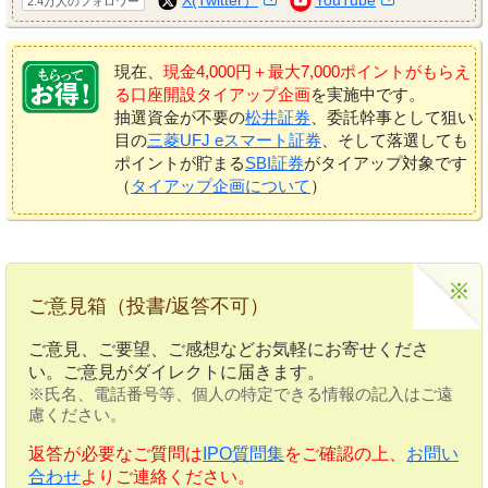
2.4万人のフォロワー
現在、
現金4,000円＋最大7,000ポイントがもらえ
る口座開設タイアップ企画
を実施中です。
抽選資金が不要の
松井証券
、委託幹事として狙い
目の
三菱UFJ eスマート証券
、そして落選しても
ポイントが貯まる
SBI証券
がタイアップ対象です
（
タイアップ企画について
）
ご意見箱（投書/返答不可）
ご意見、ご要望、ご感想などお気軽にお寄せくださ
い。ご意見がダイレクトに届きます。
※氏名、電話番号等、個人の特定できる情報の記入はご遠
慮ください。
返答が必要なご質問は
IPO質問集
をご確認の上、
お問い
合わせ
よりご連絡ください。