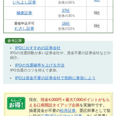
いちよし証券
全体の34％
37社
極東証券
0社
全体の30％
16社
重複申込不可
0社
むさし証券
全体の13％
参考記事
IPOにおすすめの証券会社
IPOの当選回数が多い証券会社や、資金不要の証券会社などの
紹介。
IPOの当選確率を上げる方法
IPO当選のコツを抑えて参加。
IPOは資金不要の証券会社で気軽に参加しよう
現在、
現金4,000円＋最大7,000ポイントがもら
える口座開設タイアップ企画
を実施中です。
抽選資金が不要の
松井証券
、委託幹事として狙
い目の
三菱UFJ eスマート証券
、そして落選し