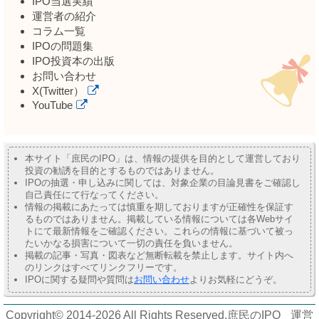
IPO当選実績
運営者の紹介
コラム一覧
IPOの問題集
IPO投資本の出版
お問い合わせ
X(Twitter）
YouTube
本サイト「庶民のIPO」は、情報の提供を目的として運営しており
投資の勧誘を目的とするものではありません。
IPOの抽選・申し込みに関しては、対象企業の目論見書をご確認し
自己責任にて行なってください。
情報の掲載にあたっては慎重を期しておりますが正確性を保証す
るものではありません。掲載している情報については各Webサイ
トにて最新情報をご確認ください。これらの情報に基づいて被っ
たいかなる損害について一切の責任を負いません。
掲載の記事・写真・図表など無断転載を禁止します。サイト内へ
のリンクはすべてリンクフリーです。
IPOに関する疑問や質問は
お問い合わせ
よりお気軽にどうぞ。
Copyright© 2014-2026 All Rights Reserved.
庶民のIPO
運営