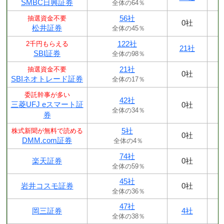
SMBC日興証券
全体の64％
56社
抽選資金不要
0社
松井証券
全体の45％
122社
2千円もらえる
21社
SBI証券
全体の98％
21社
抽選資金不要
0社
SBIネオトレード証券
全体の17％
委託幹事が多い
42社
三菱UFJ eスマート証
0社
全体の34％
券
5社
株式新聞が無料で読める
0社
DMM.com証券
全体の4％
74社
楽天証券
0社
全体の59％
45社
岩井コスモ証券
0社
全体の36％
47社
岡三証券
4社
全体の38％