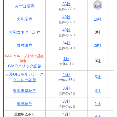
83社
みずほ証券
33社
全体の66％
49社
大和証券
16社
全体の39％
49社
大和コネクト証券
0社
全体の39％
64社
野村證券
28社
全体の51％
GMOグループ上場で委託
1社
0社
幹事に
全体の1％
GMOクリック証券
三菱UFJモルガン・ス
45社
5社
タンレー証券
全体の36％
30社
東海東京証券
4社
全体の24％
33社
東洋証券
1社
全体の26％
42社
重複申込不可
4社