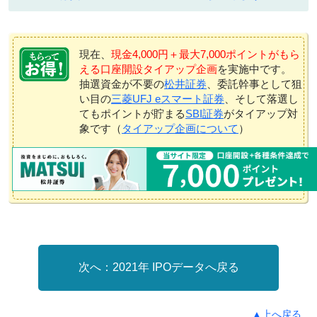
現在、
現金4,000円＋最大7,000ポイントがもら
える口座開設タイアップ企画
を実施中です。
抽選資金が不要の
松井証券
、委託幹事として狙
い目の
三菱UFJ eスマート証券
、そして落選し
てもポイントが貯まる
SBI証券
がタイアップ対
象です（
タイアップ企画について
）
2021年 IPOデータへ戻る
▲上へ戻る