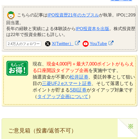
こちらの記事は
IPO投資歴21年のカブスル
が執筆。IPOに209
回当選。
長年の経験と実績による体験談から
IPO投資本を出版
。株式投資歴
は22年で投資全般にも詳しい。
X(Twitter）
YouTube
2.4万人のフォロワー
現在、
現金4,000円＋最大7,000ポイントがもらえ
る口座開設タイアップ企画
を実施中です。
抽選資金が不要の
松井証券
、委託幹事として狙い
目の
三菱UFJ eスマート証券
、そして落選しても
ポイントが貯まる
SBI証券
がタイアップ対象です
（
タイアップ企画について
）
ご意見箱（投書/返答不可）