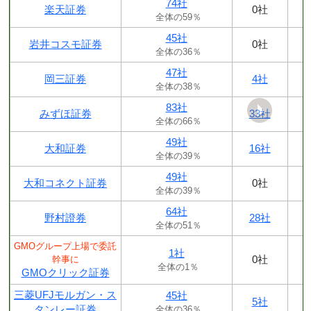
74社
楽天証券
0社
全体の59％
45社
岩井コスモ証券
0社
全体の36％
47社
岡三証券
4社
全体の38％
83社
みずほ証券
33社
全体の66％
49社
大和証券
16社
全体の39％
49社
大和コネクト証券
0社
全体の39％
64社
野村證券
28社
全体の51％
GMOグループ上場で委託
1社
0社
幹事に
全体の1％
GMOクリック証券
三菱UFJモルガン・ス
45社
5社
タンレー証券
全体の36％