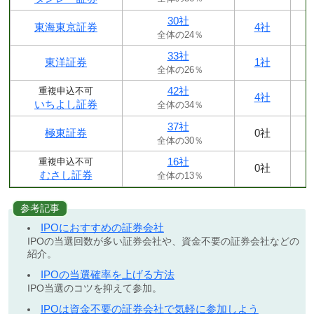
30社
東海東京証券
4社
全体の24％
33社
東洋証券
1社
全体の26％
42社
重複申込不可
4社
いちよし証券
全体の34％
37社
極東証券
0社
全体の30％
16社
重複申込不可
0社
むさし証券
全体の13％
参考記事
IPOにおすすめの証券会社
IPOの当選回数が多い証券会社や、資金不要の証券会社などの
紹介。
IPOの当選確率を上げる方法
IPO当選のコツを抑えて参加。
IPOは資金不要の証券会社で気軽に参加しよう