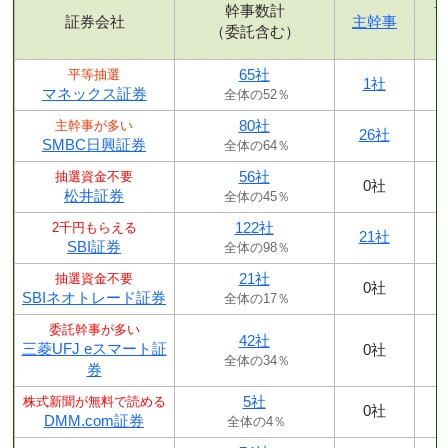
幹事数計
証券会社
主幹事
（委託含む）
65社
平等抽選
1社
マネックス証券
全体の52％
80社
主幹事が多い
26社
SMBC日興証券
全体の64％
56社
抽選資金不要
0社
松井証券
全体の45％
122社
2千円もらえる
21社
SBI証券
全体の98％
21社
抽選資金不要
0社
SBIネオトレード証券
全体の17％
委託幹事が多い
42社
三菱UFJ eスマート証
0社
全体の34％
券
5社
株式新聞が無料で読める
0社
DMM.com証券
全体の4％