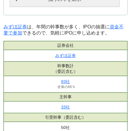
みずほ証券
は、年間の幹事数が多く、IPOの抽選に
資金不
要で参加
できるので、気軽にIPOに申し込めます。
証券会社
みずほ証券
幹事数計
（委託含む）
83社
全体の66％
主幹事
33社
引受幹事
（委託含む）
50社