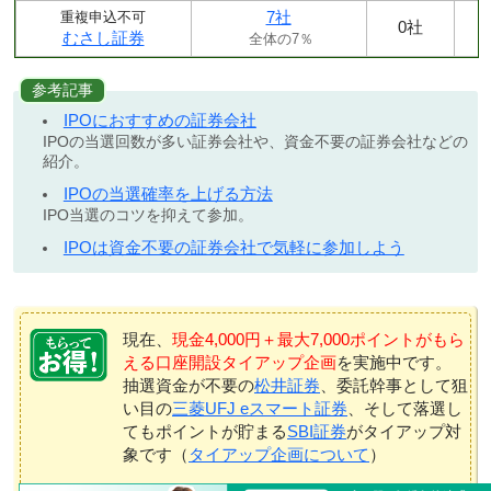
7社
重複申込不可
0社
むさし証券
全体の7％
参考記事
IPOにおすすめの証券会社
IPOの当選回数が多い証券会社や、資金不要の証券会社などの
紹介。
IPOの当選確率を上げる方法
IPO当選のコツを抑えて参加。
IPOは資金不要の証券会社で気軽に参加しよう
現在、
現金4,000円＋最大7,000ポイントがもら
える口座開設タイアップ企画
を実施中です。
抽選資金が不要の
松井証券
、委託幹事として狙
い目の
三菱UFJ eスマート証券
、そして落選し
てもポイントが貯まる
SBI証券
がタイアップ対
象です（
タイアップ企画について
）