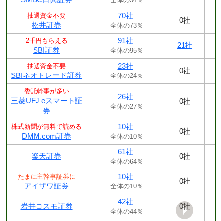
全体の54％
70社
抽選資金不要
0社
松井証券
全体の73％
91社
2千円もらえる
21社
SBI証券
全体の95％
23社
抽選資金不要
0社
SBIネオトレード証券
全体の24％
委託幹事が多い
26社
三菱UFJ eスマート証
0社
全体の27％
券
10社
株式新聞が無料で読める
0社
DMM.com証券
全体の10％
61社
楽天証券
0社
全体の64％
10社
たまに主幹事証券に
0社
アイザワ証券
全体の10％
42社
岩井コスモ証券
0社
全体の44％