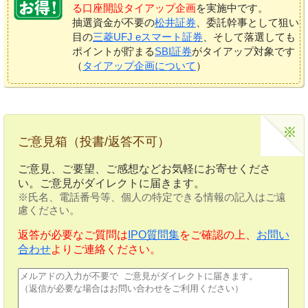
る口座開設タイアップ企画
を実施中です。
抽選資金が不要の
松井証券
、委託幹事として狙い
目の
三菱UFJ eスマート証券
、そして落選しても
ポイントが貯まる
SBI証券
がタイアップ対象です
（
タイアップ企画について
）
ご意見箱（投書/返答不可）
ご意見、ご要望、ご感想などお気軽にお寄せくださ
い。ご意見がダイレクトに届きます。
※氏名、電話番号等、個人の特定できる情報の記入はご遠
慮ください。
返答が必要なご質問は
IPO質問集
をご確認の上、
お問い
合わせ
よりご連絡ください。