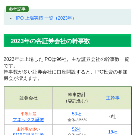
参考記事
IPO 上場実績 一覧（2023年）
2023年の各証券会社の幹事数
2023年に上場したIPOは96社。主な証券会社の幹事数一覧
です。
幹事数が多い証券会社に口座開設すると、IPO投資の参加
機会が増えます。
幹事数計
証券会社
主幹事
（委託含む）
53社
平等抽選
0社
マネックス証券
全体の55％
52社
主幹事が多い
19社
SMBC日興証券