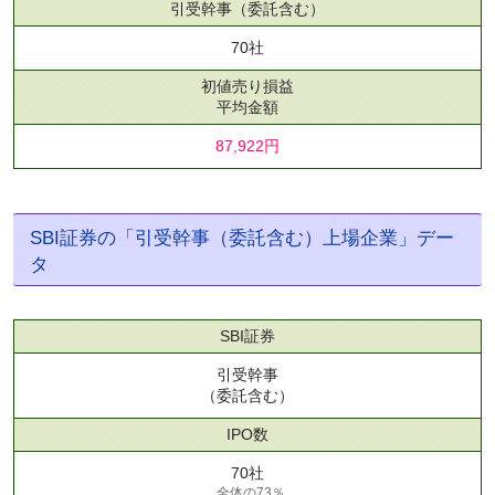
引受幹事
（委託含む）
70社
初値売り損益
平均金額
87,922円
SBI証券の「引受幹事（委託含む）上場企業」デー
タ
SBI証券
引受幹事
（委託含む）
IPO数
70社
全体の73％