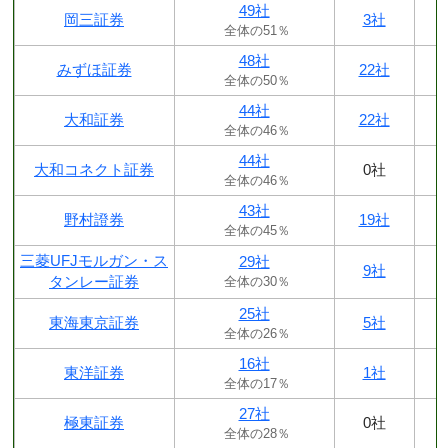
49社
岡三証券
3社
全体の51％
48社
みずほ証券
22社
全体の50％
44社
大和証券
22社
全体の46％
44社
大和コネクト証券
0社
全体の46％
43社
野村證券
19社
全体の45％
三菱UFJモルガン・ス
29社
9社
タンレー証券
全体の30％
25社
東海東京証券
5社
全体の26％
16社
東洋証券
1社
全体の17％
27社
極東証券
0社
全体の28％