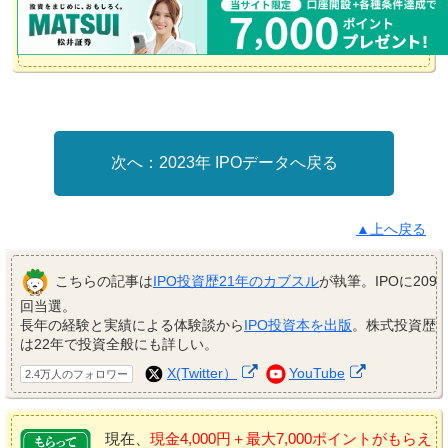
2023年 IPOデータへ戻る
▲上へ戻る
こちらの記事は
IPO投資歴21年のカブスル
が執筆。IPOに209
回当選。
長年の経験と実績による体験談から
IPO投資本を出版
。株式投資歴
は22年で投資全般にも詳しい。
X(Twitter）
YouTube
2.4万人のフォロワー
現在、
現金4,000円＋最大7,000ポイントがもらえ