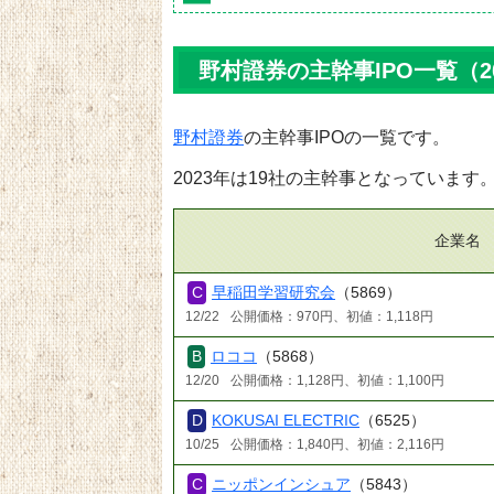
野村證券の主幹事IPO一覧（2
野村證券
の主幹事IPOの一覧です。
2023年は19社の主幹事となっています
企業名
早稲田学習研究会
（5869）
12/22
公開価格：970円、初値：1,118円
ロココ
（5868）
12/20
公開価格：1,128円、初値：1,100円
KOKUSAI ELECTRIC
（6525）
10/25
公開価格：1,840円、初値：2,116円
ニッポンインシュア
（5843）