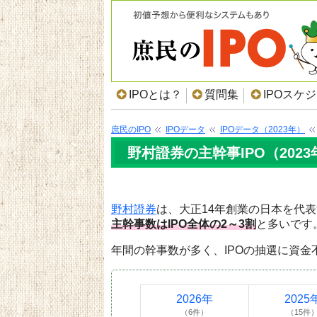
IPOとは？
質問集
IPOスケ
庶民のIPO
IPOデータ
IPOデータ（2023年）
野村證券の主幹事IPO（2023
野村證券
は、大正14年創業の日本を代
主幹事数はIPO全体の2～3割
と多いです
年間の幹事数が多く、IPOの抽選に資金
2026年
2025
（6件）
（15件