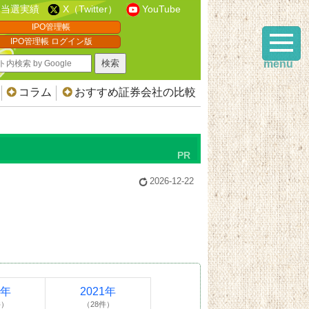
当選実績
X（Twitter）
YouTube
IPO管理帳
IPO管理帳 ログイン版
menu
コラム
おすすめ証券会社の比較
2026-12-22
2年
2021年
件）
（28件）