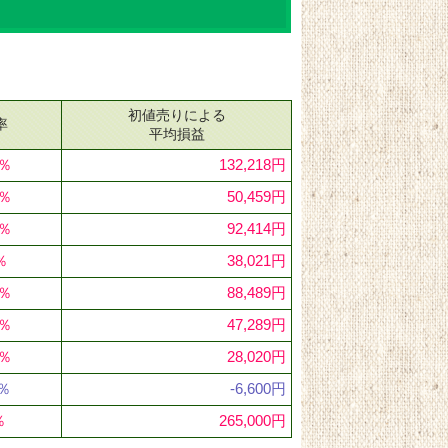
初値売りによる
率
平均損益
1％
132,218円
1％
50,459円
2％
92,414円
％
38,021円
2％
88,489円
4％
47,289円
4％
28,020円
8％
-6,600円
％
265,000円