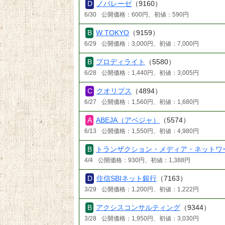
ノバレーゼ
（9160）
6/30
公開価格：600円、初値：590円
W TOKYO
（9159）
6/29
公開価格：3,000円、初値：7,000円
プロディライト
（5580）
6/28
公開価格：1,440円、初値：3,005円
クオリプス
（4894）
6/27
公開価格：1,560円、初値：1,680円
ABEJA（アベジャ）
（5574）
6/13
公開価格：1,550円、初値：4,980円
トランザクション・メディア・ネットワ
4/4
公開価格：930円、初値：1,388円
住信SBIネット銀行
（7163）
3/29
公開価格：1,200円、初値：1,222円
アクシスコンサルティング
（9344）
3/28
公開価格：1,950円、初値：3,030円