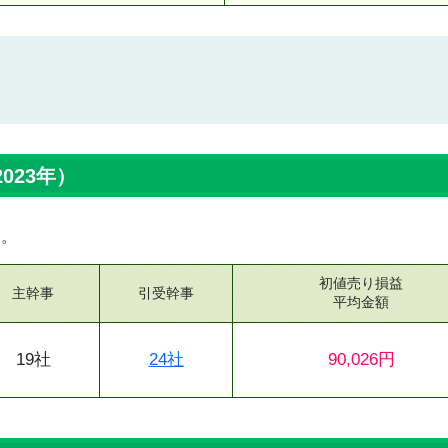
023年）
す。
初値売り損益
主幹事
引受幹事
平均金額
19社
24社
90,026円