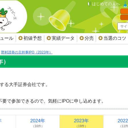
はじめての人へ
ジュール
初値予想
実績データ
分売
当選のコツ
野村證券の主幹事IPO（2023年）
年）
表する大手証券会社です。
。
不要で参加できるので、気軽にIPOに申し込めます。
年
2024年
2023年
202
）
（16件）
（19件）
（11