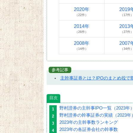
2020年
2019
（22件）
（17件
2014年
2013
（26件）
（27件
2008年
2007
（14件）
（34件
参考記事
主幹事証券とは？IPOのまとめ役で
目次
野村證券の主幹事IPO一覧（2023年
野村證券の幹事証券の実績（2023年
2023年の主幹事数ランキング
2023年の各証券会社の幹事数