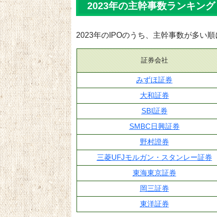
2023年の主幹事数ランキング
2023年のIPOのうち、主幹事数が多い
証券会社
みずほ証券
大和証券
SBI証券
SMBC日興証券
野村證券
三菱UFJモルガン・スタンレー証券
東海東京証券
岡三証券
東洋証券