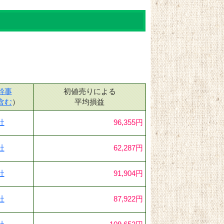
幹事
初値売りによる
含む
）
平均損益
社
96,355円
社
62,287円
社
91,904円
社
87,922円