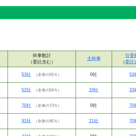
幹事数計
引受
主幹事
（委託含む）
（
委託
53社
0社
53
（
全体の55％
）
52社
19社
33
（
全体の54％
）
70社
0社
70
（
全体の73％
）
91社
21社
70
（
全体の95％
）