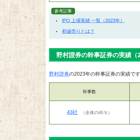
参考記事
IPO 上場実績 一覧（2023年）
初値売りとは？
野村證券の幹事証券の実績（2
野村證券
の2023年の幹事証券の実績で
幹事数
43社
（
全体の45％
）