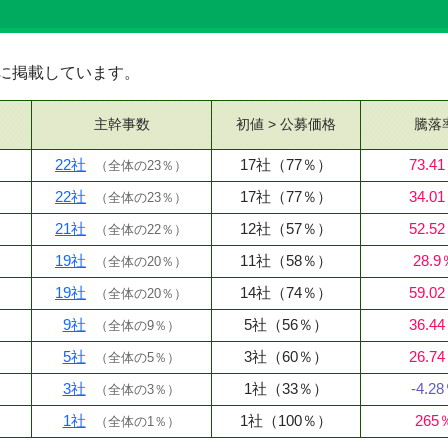
順に掲載しています。
主幹事数
初値 > 公募
価格
騰落
22社
17社
（77％）
73.4
（
全体の23％
）
22社
17社
（77％）
34.0
（
全体の23％
）
21社
12社
（57％）
52.5
（
全体の22％
）
19社
11社
（58％）
28.9
（
全体の20％
）
19社
14社
（74％）
59.0
（
全体の20％
）
9社
5社
（56％）
36.4
（
全体の9％
）
5社
3社
（60％）
26.7
（
全体の5％
）
3社
1社
（33％）
-4.2
（
全体の3％
）
1社
1社
（100％）
265
（
全体の1％
）