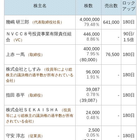
ロック
株主名
株数
売出数
アップ
4,000,000
幾嶋 研三郎
180日
641,000
代表取締役社長
79.48％
ＮＶＣＣ８号投資事業有限責任組
90日/
446,000
-
8.86％
合
1.5倍
VC
400,000
7.95％
上赤 一馬
76,500
180日
取締役
（80,000）
株式会社としすみ
役員等により総
96,000
-
180日
株主の議決権の過半数が所有されている
1.91％
会社
39,087
0.78％
指田 恭平
-
180日
取締役
（39,087）
株式会社ＳＥＫＡＩＳＨＡ
役員
24,000
-
180日
等により総株主の議決権の過半数が所有
0.48％
されている会社
2,500
0.05％
守安 淳志
-
180日
従業員