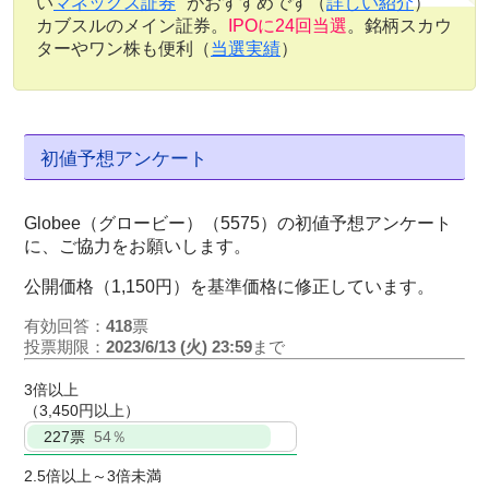
い
マネックス証券
がおすすめです（
詳しい紹介
）
カブスルのメイン証券。
IPOに24回当選
。銘柄スカウ
ターやワン株も便利（
当選実績
）
初値予想アンケート
Globee（グロービー）（5575）の初値予想アンケート
に、ご協力をお願いします。
公開価格（1,150円）を基準価格に修正しています。
有効回答：
418
票
投票期限：
2023/6/13 (火) 23:59
まで
3倍以上
（3,450円以上）
227
票
54％
2.5倍以上～3倍未満