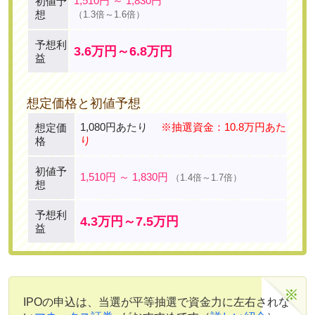
1,510円 ～ 1,830円
初値予
想
（1.3倍～1.6倍）
予想利
3.6万円～6.8万円
益
想定価格と初値予想
1,080円あたり
※抽選資金：10.8万円あた
想定価
り
格
初値予
1,510円 ～ 1,830円
（1.4倍～1.7倍）
想
予想利
4.3万円～7.5万円
益
IPOの申込は、当選が平等抽選で資金力に左右されな