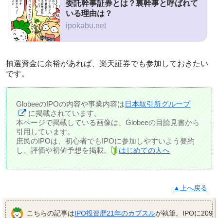
委託幹事証券とは？裏幹事と呼ばれて
いる理由は？
ipokabu.net
抽選資金に余裕があれば、楽天証券でも参加しておきたい
です。
GlobeeのIPOの内容や事業内容は
日本取引所グループ
に掲載されています。
本ページで掲載している画像は、Globeeの目論見書から
引用しています。
庶民のIPOは、初心者でもIPOに参加しやすいよう要約
し、評価や初値予想を掲載。
はじめての人へ
▲上へ戻る
こちらの記事は
IPO投資歴21年のカブスル
が執筆。IPOに209