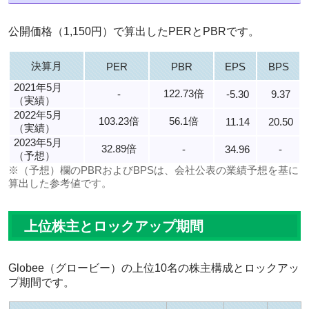
公開価格（1,150円）で算出したPERとPBRです。
決算月
PER
PBR
EPS
BPS
2021年5月
122.73倍
-
-5.30
9.37
（実績）
2022年5月
103.23倍
56.1倍
11.14
20.50
（実績）
2023年5月
32.89倍
-
34.96
-
（予想）
※（予想）欄のPBRおよびBPSは、会社公表の業績予想を基に
算出した参考値です。
上位株主とロックアップ期間
Globee（グロービー）の上位10名の株主構成とロックアッ
プ期間です。