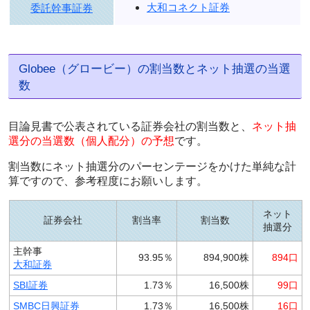
大和コネクト証券
委託幹事証券
Globee（グロービー）の割当数とネット抽選の当選
数
目論見書で公表されている証券会社の割当数と、
ネット抽
選分の当選数（個人配分）の予想
です。
割当数にネット抽選分のパーセンテージをかけた単純な計
算ですので、参考程度にお願いします。
ネット
証券会社
割当率
割当数
抽選分
主幹事
93.95％
894,900株
894口
大和証券
SBI証券
1.73％
16,500株
99口
SMBC日興証券
1.73％
16,500株
16口