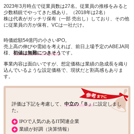
2023年3月時点で従業員数は27名。従業員の推移をみると
少数精鋭でやってきた感あり。（2018年は2名）
株は代表がガッチリ保有（一部 売出し）しており、その他
に従業員の方が保有。VCは一社だけ。
時価総額54億円の小さいIPO。
売上高の伸びや需給を考えれば、前日上場予定のABEJA同
様、
初値は無難につきそう
です。
事業内容は面白いですが、想定価格は業績の急成長を織り
込んでいるような設定価格で、現状だと割高感もありま
す。
評価は下記を考慮して、
中立の「Ｂ」
に設定しまし
た。
IPOで人気のあるIT関連企業
業績が好調（決算情報）