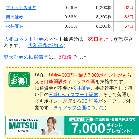
マネックス証券
0.86％
8,200株
82口
楽天証券
0.86％
8,200株
82口
松井証券
0.86％
8,200株
57口
大和コネクト証券
のネット抽選分は、
89口あたり
が想定さ
れます。
（
大和証券の約1％
）
楽天証券の抽選倍率
は、
571倍
でした。
現在、
現金4,000円＋最大7,000ポイントがもら
える口座開設タイアップ企画
を実施中です。
抽選資金が不要の
松井証券
、委託幹事として狙
い目の
三菱UFJ eスマート証券
、そして落選し
てもポイントが貯まる
SBI証券
がタイアップ対
象です（
タイアップ企画について
）