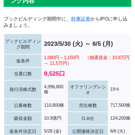
ング内容
ブックビルディング期間中に、
幹事証券
からIPOに申し込
みましょう。
ブックビルディン
2023/5/30 (火) ～ 6/5 (月)
グ期間
1,080円～1,150円
（抽選資金：10.8万円
仮条件
～ 11.5万円）
9,525口
当選口数
4,996,800
オファリングレシ
19％
発行済株式数
株
オ
110,800株
717,500株
公募株数
売出株数
10.9億円
124,200株
吸収金額
O.A分
5/26 (金)
6/6 (火)
仮条件決定日
公開価格決定日