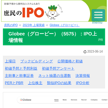
menu
庶民のIPO
2023年 上場実績
Globee（グロービー）
Globee（グロービー）（5575）：IPO上
場情報
2023-06-14
上場日
ブックビルディング
公開価格と初値
初値予想と予想利益
初値予想アンケート
主幹事と幹事証券
ネット抽選の当選数
決算情報
PERとPBR
上位株主
類似IPOの結果
IPO分析