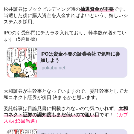
松井証券はブックビルディング時の
抽選資金が不要
です。
当選した後に購入資金を入金すればよいという、嬉しいシ
ステムを採用。
IPOの引受部門にチカラを入れており、幹事数が増えてい
ます（5割目標）
IPOは資金不要の証券会社で気軽に参
加しよう
ipokabu.net
大和証券が主幹事となっていますので、委託幹事として大
和コネクト証券が後日 決まるかと思います。
委託幹事は目論見書に掲載されないので気づかれず、
大和
コネクト証券の認知度もまだ低いので狙い目
です！
（カブ
スルは3回当選）