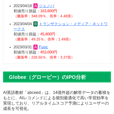
2023/04/18
ジェノバ
初値売り損益：
163,600円
騰落率：348.09％、倍率：4.48倍
2023/04/04
トランザクション・メディア・ネットワ
ークス
初値売り損益：
45,800円
騰落率：49.25％、倍率：1.49倍
2023/03/31
Fusic
初値売り損益：
453,000円
騰落率：226.50％、倍率：3.27倍
Globee（グロービー）のIPO分析
AI英語教材「abceed」は、14億件超の解答データの蓄積を
もとに、AIレコメンドによる個別最適化で高い学習効率を
実現しており、リアルタイムスコア予測によりユーザーの
成長を可視化。