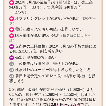
2023年5月期の業績予想（前期比）は、売上高
943百万円（+33％）、営業利益 240百万円
（+275％）
オファリングレシオが19％とやや低い
（IPOデー
タ）
需給が絞られており初値が上昇しやすい
購入単価が低いIPOが好調
（抽選資金による実
績）
仮条件の上限価格と2023年5月期の予想実績によ
るPERは32.89倍。割安感が薄い
売出比率が86.6％と高い
上位株主は役員関連。売り圧力が低い
検索以外のユーザー獲得手段も欲しいところ
前日上場予定のABEJAの良い結果が同社にも影
響しそう
5.26追記。仮条件が想定発行価格（1,080円）より
6.5％の上振れ決定（1,080円 ～ 1,150円）しました
が、想定価格に割高感があったので初値予想は最初
と変更せず。予想利益は
3.6万円～6.8万円
です。