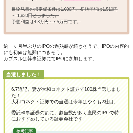
目論見書の想定仮条件は1,080円。初値予想は
1,510円
としました。
～ 1,830円
予想利益は
です。
4.3万円～7.5万円
約一ヶ月半ぶりのIPOの過熱感が続きそうで、IPOの内容的
にも初値は無難につきそう。
カブスルは幹事証券にてIPOに参加します。
当選しました！
6.7追記。妻が大和コネクト証券で100株当選しまし
た！
大和コネクト証券での当選は今年はやくも2社目。
委託幹事証券の割に、割当数が多く庶民のIPOで特
におすすめしている証券会社です。
参考記事