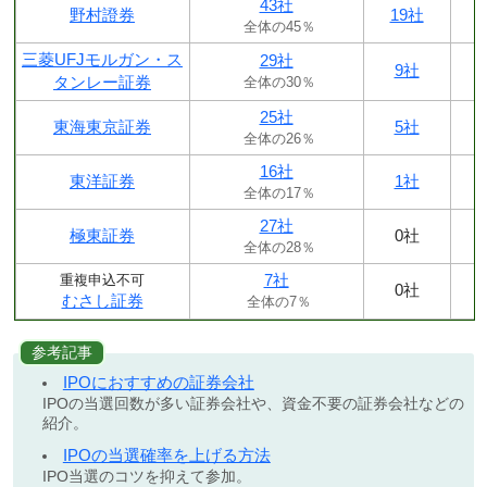
43社
野村證券
19社
全体の45％
三菱UFJモルガン・ス
29社
9社
タンレー証券
全体の30％
25社
東海東京証券
5社
全体の26％
16社
東洋証券
1社
全体の17％
27社
極東証券
0社
全体の28％
7社
重複申込不可
0社
むさし証券
全体の7％
参考記事
IPOにおすすめの証券会社
IPOの当選回数が多い証券会社や、資金不要の証券会社などの
紹介。
IPOの当選確率を上げる方法
IPO当選のコツを抑えて参加。