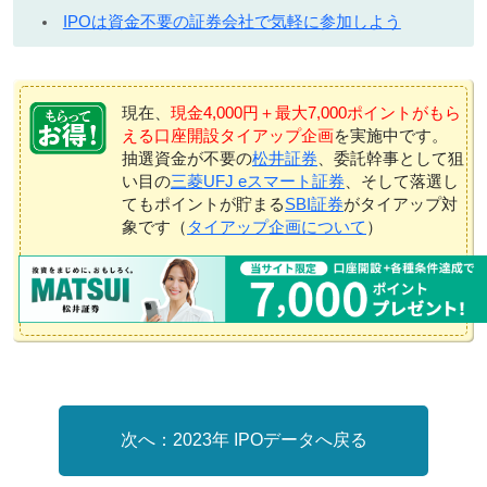
IPOは資金不要の証券会社で気軽に参加しよう
現在、
現金4,000円＋最大7,000ポイントがもら
える口座開設タイアップ企画
を実施中です。
抽選資金が不要の
松井証券
、委託幹事として狙
い目の
三菱UFJ eスマート証券
、そして落選し
てもポイントが貯まる
SBI証券
がタイアップ対
象です（
タイアップ企画について
）
2023年 IPOデータへ戻る