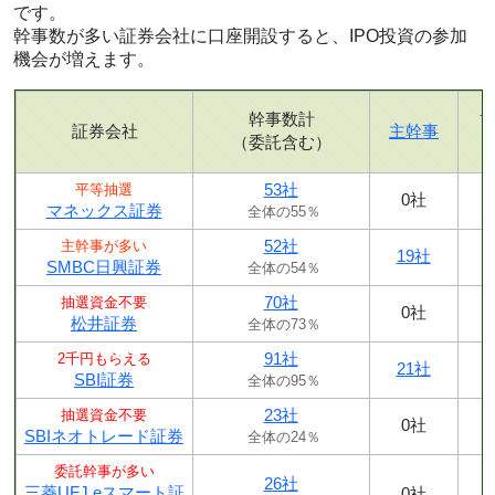
です。
幹事数が多い証券会社に口座開設すると、IPO投資の参加
機会が増えます。
幹事数計
証券会社
主幹事
（委託含む）
53社
平等抽選
0社
マネックス証券
全体の55％
52社
主幹事が多い
19社
SMBC日興証券
全体の54％
70社
抽選資金不要
0社
松井証券
全体の73％
91社
2千円もらえる
21社
SBI証券
全体の95％
23社
抽選資金不要
0社
SBIネオトレード証券
全体の24％
委託幹事が多い
26社
三菱UFJ eスマート証
0社