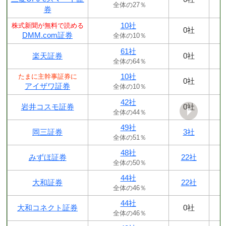
全体の27％
券
10社
株式新聞が無料で読める
0社
DMM.com証券
全体の10％
61社
楽天証券
0社
全体の64％
10社
たまに主幹事証券に
0社
アイザワ証券
全体の10％
42社
岩井コスモ証券
0社
全体の44％
49社
岡三証券
3社
全体の51％
48社
みずほ証券
22社
全体の50％
44社
大和証券
22社
全体の46％
44社
大和コネクト証券
0社
全体の46％