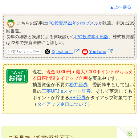
▲上へ戻る
こちらの記事は
IPO投資歴21年のカブスル
が執筆。IPOに209
回当選。
長年の経験と実績による体験談から
IPO投資本を出版
。株式投資歴
は22年で投資全般にも詳しい。
X(Twitter）
YouTube
2.4万人のフォロワー
現在、
現金4,000円＋最大7,000ポイントがもらえ
る口座開設タイアップ企画
を実施中です。
抽選資金が不要の
松井証券
、委託幹事として狙い
目の
三菱UFJ eスマート証券
、そして落選しても
ポイントが貯まる
SBI証券
がタイアップ対象です
（
タイアップ企画について
）