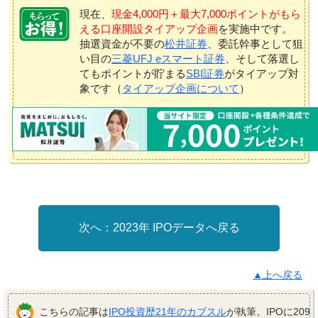
現在、
現金4,000円＋最大7,000ポイントがもら
える口座開設タイアップ企画
を実施中です。
抽選資金が不要の
松井証券
、委託幹事として狙
い目の
三菱UFJ eスマート証券
、そして落選し
てもポイントが貯まる
SBI証券
がタイアップ対
象です（
タイアップ企画について
）
2023年 IPOデータへ戻る
▲上へ戻る
こちらの記事は
IPO投資歴21年のカブスル
が執筆。IPOに209