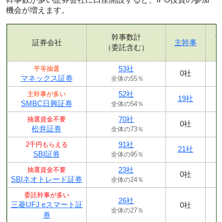
機会が増えます。
幹事数計
証券会社
主幹事
（委託含む）
53社
平等抽選
0社
マネックス証券
全体の55％
52社
主幹事が多い
19社
SMBC日興証券
全体の54％
70社
抽選資金不要
0社
松井証券
全体の73％
91社
2千円もらえる
21社
SBI証券
全体の95％
23社
抽選資金不要
0社
SBIネオトレード証券
全体の24％
委託幹事が多い
26社
三菱UFJ eスマート証
0社
全体の27％
券