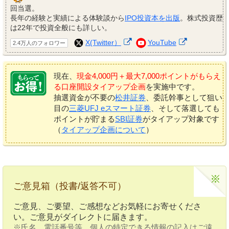
回当選。
長年の経験と実績による体験談から
IPO投資本を出版
。株式投資歴
は22年で投資全般にも詳しい。
X(Twitter）
YouTube
2.4万人のフォロワー
現在、
現金4,000円＋最大7,000ポイントがもらえ
る口座開設タイアップ企画
を実施中です。
抽選資金が不要の
松井証券
、委託幹事として狙い
目の
三菱UFJ eスマート証券
、そして落選しても
ポイントが貯まる
SBI証券
がタイアップ対象です
（
タイアップ企画について
）
ご意見箱（投書/返答不可）
ご意見、ご要望、ご感想などお気軽にお寄せくださ
い。ご意見がダイレクトに届きます。
※氏名、電話番号等、個人の特定できる情報の記入はご遠