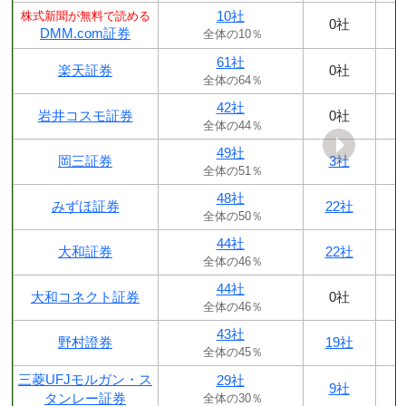
10社
株式新聞が無料で読める
0社
DMM.com証券
全体の10％
61社
楽天証券
0社
全体の64％
42社
岩井コスモ証券
0社
全体の44％
49社
岡三証券
3社
全体の51％
48社
みずほ証券
22社
全体の50％
44社
大和証券
22社
全体の46％
44社
大和コネクト証券
0社
全体の46％
43社
野村證券
19社
全体の45％
三菱UFJモルガン・ス
29社
9社
タンレー証券
全体の30％