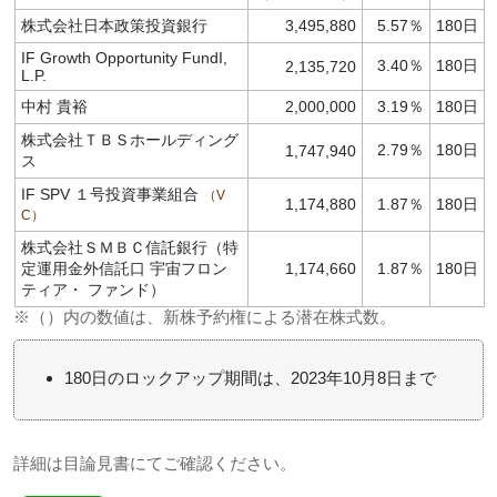
株式会社日本政策投資銀行
3,495,880
5.57％
180日
IF Growth Opportunity FundI,
3.40％
180日
2,135,720
L.P.
中村 貴裕
2,000,000
3.19％
180日
株式会社ＴＢＳホールディング
2.79％
180日
1,747,940
ス
IF SPV １号投資事業組合
V
1,174,880
1.87％
180日
C
株式会社ＳＭＢＣ信託銀行（特
定運用金外信託口 宇宙フロン
1,174,660
1.87％
180日
ティア・ ファンド）
※（）内の数値は、新株予約権による潜在株式数。
180日のロックアップ期間は、2023年10月8日まで
詳細は目論見書にてご確認ください。