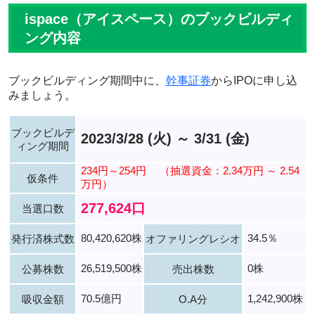
ispace（アイスペース）のブックビルディ
ング内容
ブックビルディング期間中に、
幹事証券
からIPOに申し込
みましょう。
ブックビルデ
2023/3/28 (火) ～ 3/31 (金)
ィング期間
234円～254円
（抽選資金：2.34万円 ～ 2.54
仮条件
万円）
277,624口
当選口数
80,420,620株
34.5％
発行済株式数
オファリングレシオ
26,519,500株
0株
公募株数
売出株数
70.5億円
1,242,900株
吸収金額
O.A分