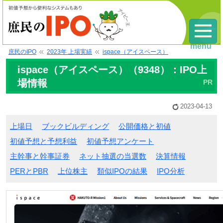
menu
庶民のIPO
2023年 上場実績
ispace（アイスペース）
ispace（アイスペース）（9348）：IPO上
場情報
2023-04-13
上場日
ブックビルディング
公開価格と初値
初値予想と予想利益
初値予想アンケート
主幹事と幹事証券
ネット抽選の当選数
決算情報
PERとPBR
上位株主
類似IPOの結果
IPO分析