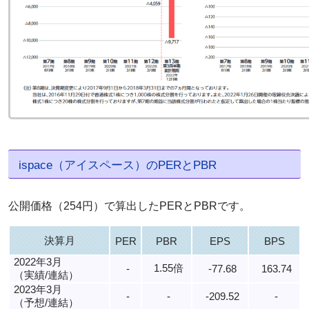
ispace（アイスペース）のPERとPBR
公開価格（254円）で算出したPERとPBRです。
決算月
PER
PBR
EPS
BPS
2022年3月
1.55倍
-
-77.68
163.74
（実績/連結）
2023年3月
-
-
-209.52
-
（予想/連結）