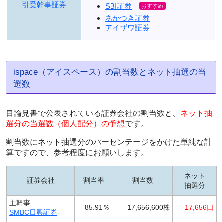
引受幹事証券
SBI証券
あかつき証券
アイザワ証券
ispace（アイスペース）の割当数とネット抽選の当
選数
目論見書で公表されている証券会社の割当数と、
ネット抽
選分の当選数（個人配分）の予想
です。
割当数にネット抽選分のパーセンテージをかけた単純な計
算ですので、参考程度にお願いします。
ネット
証券会社
割当率
割当数
抽選分
主幹事
85.91％
17,656,600株
17,656口
SMBC日興証券