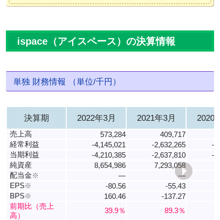
ispace（アイスペース）の決算情報
単独 財務情報 （単位/千円）
決算期
2022年3月
2021年3月
2020
売上高
573,284
409,717
経常利益
-4,145,021
-2,632,265
-1
当期利益
-4,210,385
-2,637,810
-1
純資産
8,654,986
7,293,058
6
配当金
※
―
―
EPS
※
-80.56
-55.43
BPS
※
160.46
-137.27
-
前期比（売上
39.9％
89.3％
高）