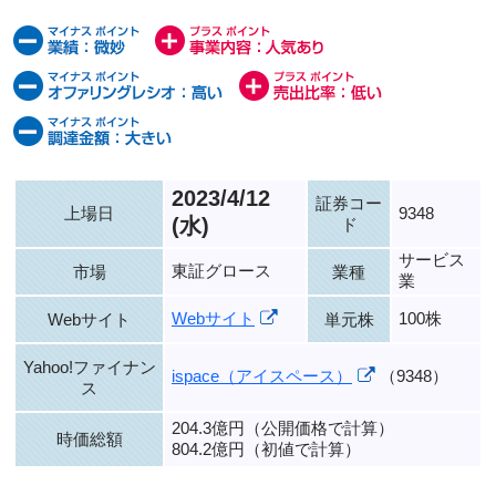
2023/4/12
証券コー
上場日
9348
(水)
ド
サービス
東証グロース
市場
業種
業
Webサイト
100株
Webサイト
単元株
Yahoo!ファイナン
ispace（アイスペース）
（9348）
ス
204.3億円（公開価格で計算）
時価総額
804.2億円（初値で計算）