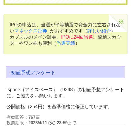
IPOの申込は、当選が平等抽選で資金力に左右されな
い
マネックス証券
がおすすめです（
詳しい紹介
）
カブスルのメイン証券。
IPOに24回当選
。銘柄スカウ
ターやワン株も便利（
当選実績
）
初値予想アンケート
ispace（アイスペース）（9348）の初値予想アンケート
に、ご協力をお願いします。
公開価格（254円）を基準価格に修正しています。
有効回答：
767
票
投票期限：
2023/4/11 (火) 23:59
まで