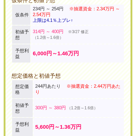
仮条件と初値予想
234円 ～ 254円
※抽選資金：2.34万円 ～
2.54万円
仮条件
上限は4.1％上ブレ↑
314円 ～ 400円
初値予
※3/27 修正
想
（1.2倍～1.6倍）
予想利
6,000円～1.46万円
益
想定価格と初値予想
244円あたり
※抽選資金：2.44万円あた
想定価
り
格
初値予
300円 ～ 380円
（1.2倍～1.6倍）
想
予想利
5,600円～1.36万円
益