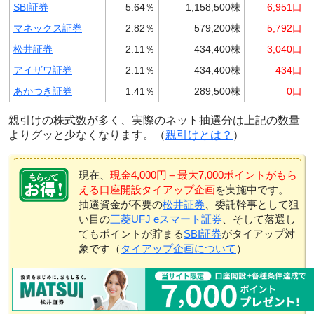
SBI証券
5.64％
1,158,500株
6,951口
マネックス証券
2.82％
579,200株
5,792口
松井証券
2.11％
434,400株
3,040口
アイザワ証券
2.11％
434,400株
434口
あかつき証券
1.41％
289,500株
0口
親引けの株式数が多く、実際のネット抽選分は上記の数量
よりグッと少なくなります。（
親引けとは？
）
現在、
現金4,000円＋最大7,000ポイントがもら
える口座開設タイアップ企画
を実施中です。
抽選資金が不要の
松井証券
、委託幹事として狙
い目の
三菱UFJ eスマート証券
、そして落選し
てもポイントが貯まる
SBI証券
がタイアップ対
象です（
タイアップ企画について
）