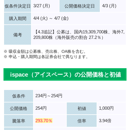
3/27 (月)
4/3 (月)
仮条件決定日
公開価格決定日
4/4 (火) ～ 4/7 (金)
購入期間
【4.3追記】公募は、国内19,309,700株、海外7,
備考
209,800株（海外販売の割合 27.2％）
※ 吸収金額は公募株、売出株、OA株を含む。
※ 申込・購入期間は各証券会社で異なります。
ispace（アイスペース）の公開価格と初値
234円～254円
仮条件
254円
1,000円
公開価格
初値
293.70％
3.94倍
騰落率
倍率