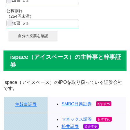
15
票
2％
公募割れ
（254円未満）
40
票
5％
自分の投票を確認
ispace（アイスペース）の主幹事と幹事証
券
ispace（アイスペース）のIPOを取り扱っている証券会社
です。
SMBC日興証券
主幹事証券
マネックス証券
松井証券