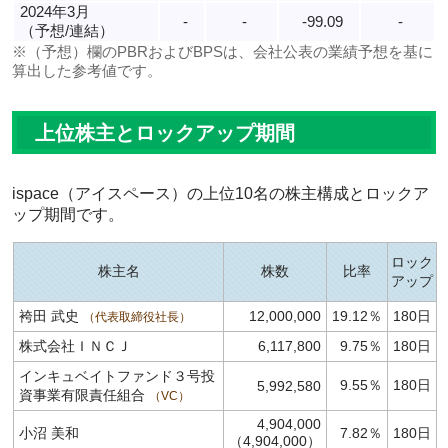
2024年3月
-
-
-99.09
-
（予想/連結）
※（予想）欄のPBRおよびBPSは、会社公表の業績予想を基に
算出した参考値です。
上位株主とロックアップ期間
ispace（アイスペース）の上位10名の株主構成とロックア
ップ期間です。
ロック
株主名
株数
比率
アップ
袴田 武史
12,000,000
19.12％
180日
代表取締役社長
株式会社ＩＮＣＪ
6,117,800
9.75％
180日
インキュベイトファンド３号投
9.55％
180日
5,992,580
資事業有限責任組合
VC
4,904,000
小沼 美和
7.82％
180日
（4,904,000）