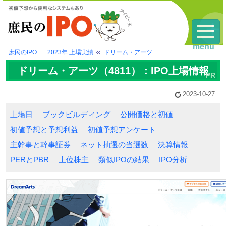
menu
庶民のIPO
2023年 上場実績
ドリーム・アーツ
ドリーム・アーツ（4811）：IPO上場情報
2023-10-27
上場日
ブックビルディング
公開価格と初値
初値予想と予想利益
初値予想アンケート
主幹事と幹事証券
ネット抽選の当選数
決算情報
PERとPBR
上位株主
類似IPOの結果
IPO分析