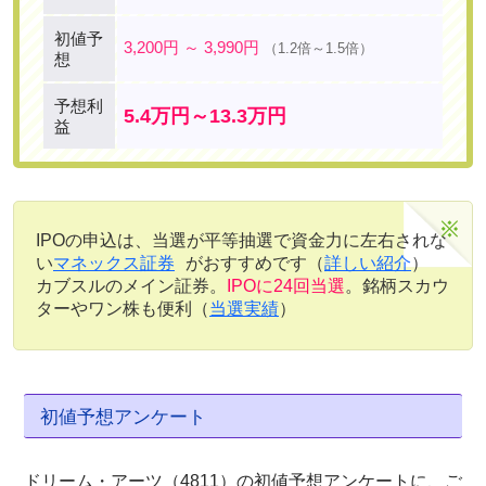
初値予
3,200円 ～ 3,990円
（1.2倍～1.5倍）
想
予想利
5.4万円～13.3万円
益
IPOの申込は、当選が平等抽選で資金力に左右されな
い
マネックス証券
がおすすめです（
詳しい紹介
）
カブスルのメイン証券。
IPOに24回当選
。銘柄スカウ
ターやワン株も便利（
当選実績
）
初値予想アンケート
ドリーム・アーツ（4811）の初値予想アンケートに、ご