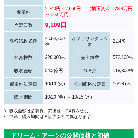
2,340円～2,660円
（抽選資金：23.4万円
仮条件
～ 26.6万円）
9,109口
当選口数
4,054,600
オファリングレシ
22.4％
発行済株式数
株
オ
220,000株
572,100株
公募株数
売出株数
24.2億円
118,800株
吸収金額
O.A分
10/10 (火)
10/19 (木)
仮条件決定日
公開価格決定日
10/20 (金) ～ 10/25 (水)
購入期間
※ 吸収金額は公募株、売出株、OA株を含む。
※ 申込・購入期間は各証券会社で異なります。
ドリーム・アーツの公開価格と初値