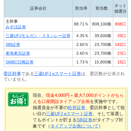
ネット
証券会社
割当率
割当数
抽選分
主幹事
88.71％
808,100株
808口
みずほ証券
三菱UFJモルガン・スタンレー証券
4.35％
39,600株
39口
SBI証券
2.60％
23,700株
142口
東海東京証券
2.60％
23,700株
23口
SMBC日興証券
1.73％
15,800株
15口
委託幹事
である
三菱UFJ eスマート証券
は、委託数が公表され
ていません。
現在、
現金4,000円＋最大7,000ポイントがもら
える口座開設タイアップ企画
を実施中です。
抽選資金が不要の
松井証券
、委託幹事として狙
い目の
三菱UFJ eスマート証券
、そして落選し
てもポイントが貯まる
SBI証券
がタイアップ対
象です（
タイアップ企画について
）