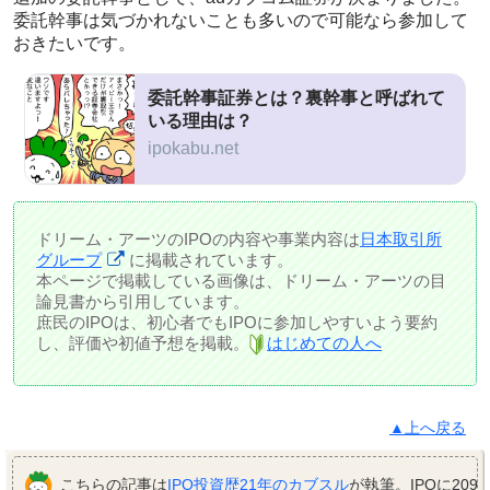
委託幹事は気づかれないことも多いので可能なら参加して
おきたいです。
委託幹事証券とは？裏幹事と呼ばれて
いる理由は？
ipokabu.net
ドリーム・アーツのIPOの内容や事業内容は
日本取引所
グループ
に掲載されています。
本ページで掲載している画像は、ドリーム・アーツの目
論見書から引用しています。
庶民のIPOは、初心者でもIPOに参加しやすいよう要約
し、評価や初値予想を掲載。
はじめての人へ
▲上へ戻る
こちらの記事は
IPO投資歴21年のカブスル
が執筆。IPOに209