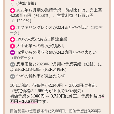
く（決算情報）
2023年12月期の業績予想（前期比）は、売上高
4,250百万円（+15.8％）、営業利益 418百万円
（+122.9％）
オファリングレシオが22.4％とやや低い
（IPOデ
ータ）
IPOで人気のあるIT関連企業
大手企業への導入実績あり
市場からの吸収金額が24.2億円とやや大きい
（IPOデータ）
想定価格
と2023年12月期の予想実績（連結）に
よるPERは34.3倍（PERとPBR）
SaaSの解約率が見当たらず
10.11追記。仮条件が2,340円 ～ 2,660円に決定。
（想定価格の2,660円が上限でやや弱気）
初値予想を
3,060円 ～ 3,720円
に修正。予想利益は
4
万円～10.6万円
です。
目論見書の想定仮条件は2,660円。初値予想は
3,200円