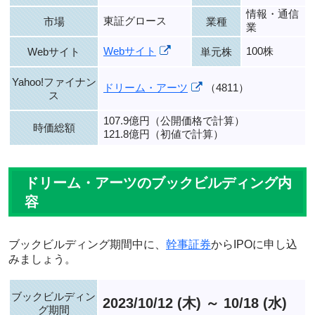
情報・通信
東証グロース
市場
業種
業
Webサイト
100株
Webサイト
単元株
Yahoo!ファイナン
ドリーム・アーツ
（4811）
ス
107.9億円（公開価格で計算）
時価総額
121.8億円（初値で計算）
ドリーム・アーツのブックビルディング内
容
ブックビルディング期間中に、
幹事証券
からIPOに申し込
みましょう。
ブックビルディン
2023/10/12 (木) ～ 10/18 (水)
グ期間