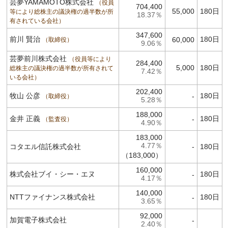
芸夢YAMAMOTO株式会社
役員
704,400
55,000
180日
等により総株主の議決権の過半数が所
18.37％
有されている会社
347,600
前川 賢治
180日
60,000
取締役
9.06％
芸夢前川株式会社
役員等により
284,400
5,000
180日
総株主の議決権の過半数が所有されて
7.42％
いる会社
202,400
牧山 公彦
180日
-
取締役
5.28％
188,000
金井 正義
180日
-
監査役
4.90％
183,000
4.77％
コタエル信託株式会社
-
180日
（183,000）
160,000
株式会社ブイ・シー・エヌ
180日
-
4.17％
140,000
NTTファイナンス株式会社
180日
-
3.65％
92,000
加賀電子株式会社
-
2.40％