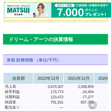
ドリーム・アーツの決算情報
単独 財務情報 （単位/千円）
決算期
2022年12月
2021年12月
2020
売上高
3,670,307
2,938,859
2
経常利益
173,773
-24,454
当期利益
123,472
-77,277
純資産
791,931
657,705
配当金
※
―
―