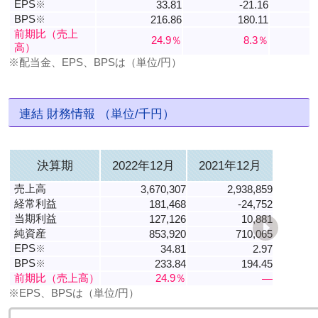
EPS
※
33.81
-21.16
-
BPS
※
216.86
180.11
4
前期比（売上
24.9％
8.3％
高）
※配当金、EPS、BPSは（単位/円）
連結 財務情報 （単位/千円）
決算期
2022年12月
2021年12月
売上高
3,670,307
2,938,859
経常利益
181,468
-24,752
当期利益
127,126
10,881
純資産
853,920
710,065
EPS
※
34.81
2.97
BPS
※
233.84
194.45
前期比（売上高）
24.9％
―
※EPS、BPSは（単位/円）