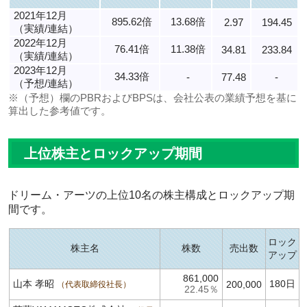
2021年12月
895.62倍
13.68倍
2.97
194.45
（実績/連結）
2022年12月
76.41倍
11.38倍
34.81
233.84
（実績/連結）
2023年12月
34.33倍
-
77.48
-
（予想/連結）
※（予想）欄のPBRおよびBPSは、会社公表の業績予想を基に
算出した参考値です。
上位株主とロックアップ期間
ドリーム・アーツの上位10名の株主構成とロックアップ期
間です。
ロック
株主名
株数
売出数
アップ
861,000
山本 孝昭
180日
200,000
代表取締役社長
22.45％