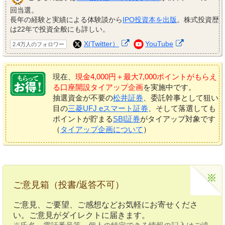
回当選。
長年の経験と実績による体験談から
IPO投資本を出版
。株式投資歴
は22年で投資全般にも詳しい。
X(Twitter）
YouTube
2.4万人のフォロワー
現在、
現金4,000円＋最大7,000ポイントがもらえ
る口座開設タイアップ企画
を実施中です。
抽選資金が不要の
松井証券
、委託幹事として狙い
目の
三菱UFJ eスマート証券
、そして落選しても
ポイントが貯まる
SBI証券
がタイアップ対象です
（
タイアップ企画について
）
ご意見箱（投書/返答不可）
ご意見、ご要望、ご感想などお気軽にお寄せくださ
い。ご意見がダイレクトに届きます。