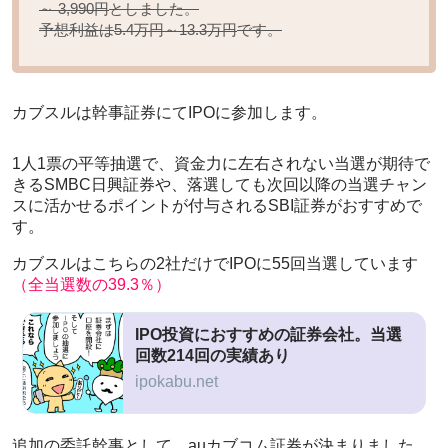
としました。
～ 3,990円
予想利益は
です。
5.4万円～13.3万円
カブスルは幹事証券にてIPOに参加します。
1人1票の平等抽選で、資金力に左右されない当選が期待で
きるSMBC日興証券や、落選しても次回以降の当選チャン
スに活かせるポイントが付与されるSBI証券がおすすめで
す。
カブスルはこちらの2社だけでIPOに55回当選しています
（全当選数の39.3％）
IPO投資におすすめの証券会社。当選
回数214回の実績あり
ipokabu.net
追加の委託幹事として、auカブコム証券が決まりました。