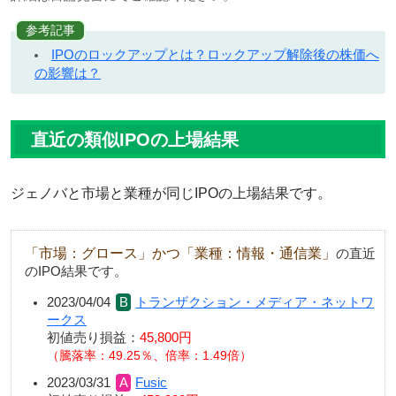
参考記事
IPOのロックアップとは？ロックアップ解除後の株価へ
の影響は？
直近の類似IPOの上場結果
ジェノバと市場と業種が同じIPOの上場結果です。
「市場：グロース」かつ「業種：情報・通信業」
の直近
のIPO結果です。
2023/04/04
トランザクション・メディア・ネットワ
ークス
初値売り損益：
45,800円
騰落率：49.25％、倍率：1.49倍
2023/03/31
Fusic