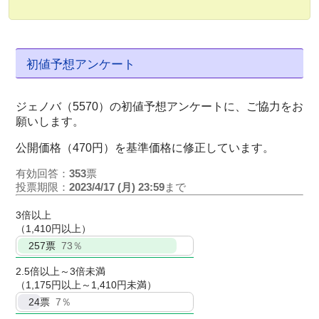
初値予想アンケート
ジェノバ（5570）の初値予想アンケートに、ご協力をお
願いします。
公開価格（470円）を基準価格に修正しています。
有効回答：
353
票
投票期限：
2023/4/17 (月) 23:59
まで
3倍以上
（1,410円以上）
257
票
73％
2.5倍以上～3倍未満
（1,175円以上～1,410円未満）
24
票
7％