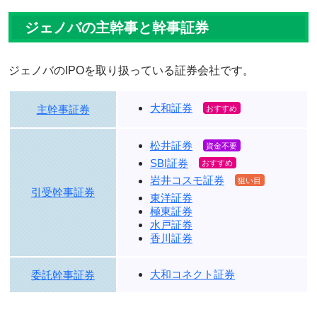
ジェノバの主幹事と幹事証券
ジェノバのIPOを取り扱っている証券会社です。
大和証券
主幹事証券
松井証券
SBI証券
岩井コスモ証券
引受幹事証券
東洋証券
極東証券
水戸証券
香川証券
大和コネクト証券
委託幹事証券