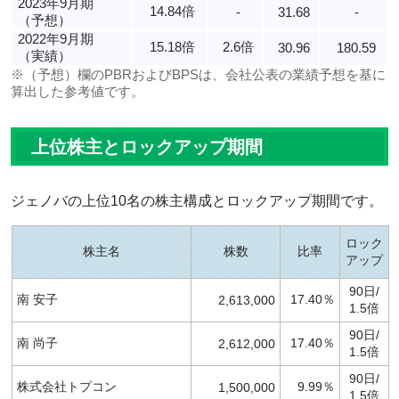
2023年9月期
14.84倍
-
31.68
-
（予想）
2022年9月期
15.18倍
2.6倍
30.96
180.59
（実績）
※（予想）欄のPBRおよびBPSは、会社公表の業績予想を基に
算出した参考値です。
上位株主とロックアップ期間
ジェノバの上位10名の株主構成とロックアップ期間です。
ロック
株主名
株数
比率
アップ
90日/
南 安子
17.40％
2,613,000
1.5倍
90日/
南 尚子
17.40％
2,612,000
1.5倍
90日/
株式会社トプコン
9.99％
1,500,000
1.5倍