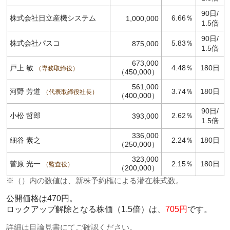
90日/
株式会社日立産機システム
6.66％
1,000,000
1.5倍
90日/
株式会社パスコ
5.83％
875,000
1.5倍
673,000
戸上 敏
4.48％
180日
専務取締役
（450,000）
561,000
河野 芳道
3.74％
180日
代表取締役社長
（400,000）
90日/
小松 哲郎
2.62％
393,000
1.5倍
336,000
細谷 素之
2.24％
180日
（250,000）
323,000
菅原 光一
2.15％
180日
監査役
（200,000）
※（）内の数値は、新株予約権による潜在株式数。
公開価格は470円。
ロックアップ解除となる株価（1.5倍）は、
705円
です。
詳細は目論見書にてご確認ください。