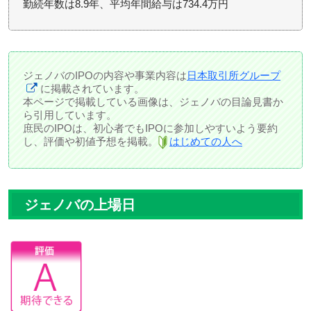
勤続年数は8.9年、平均年間給与は734.4万円
ジェノバのIPOの内容や事業内容は
日本取引所グループ
に掲載されています。
本ページで掲載している画像は、ジェノバの目論見書か
ら引用しています。
庶民のIPOは、初心者でもIPOに参加しやすいよう要約
し、評価や初値予想を掲載。
はじめての人へ
ジェノバの上場日