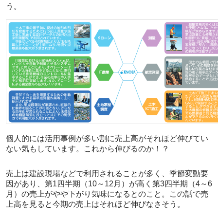
う。
個人的には活用事例が多い割に売上高がそれほど伸びてい
ない気もしています。これから伸びるのか！？
売上は建設現場などで利用されることが多く、季節変動要
因があり、第1四半期（10～12月）が高く第3四半期（4～6
月）の売上がやや下がり気味になるとのこと。この話で売
上高を見ると今期の売上はそれほど伸びなさそう。