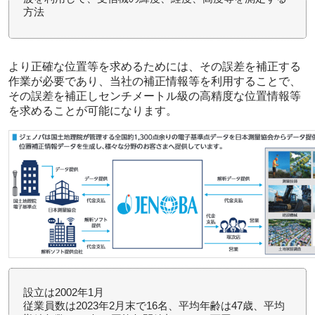
方法
より正確な位置等を求めるためには、その誤差を補正する
作業が必要であり、当社の補正情報等を利用することで、
その誤差を補正しセンチメートル級の高精度な位置情報等
を求めることが可能になります。
設立は2002年1月
従業員数は2023年2月末で16名、平均年齢は47歳、平均