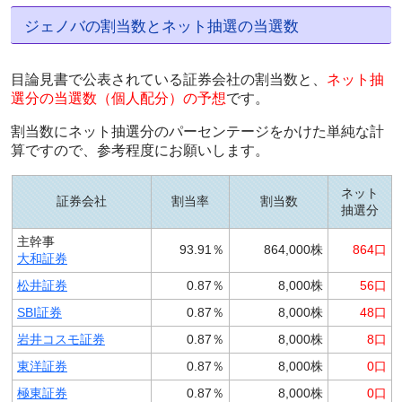
ジェノバの割当数とネット抽選の当選数
目論見書で公表されている証券会社の割当数と、
ネット抽
選分の当選数（個人配分）の予想
です。
割当数にネット抽選分のパーセンテージをかけた単純な計
算ですので、参考程度にお願いします。
ネット
証券会社
割当率
割当数
抽選分
主幹事
93.91％
864,000株
864口
大和証券
松井証券
0.87％
8,000株
56口
SBI証券
0.87％
8,000株
48口
岩井コスモ証券
0.87％
8,000株
8口
東洋証券
0.87％
8,000株
0口
極東証券
0.87％
8,000株
0口