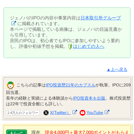
ジェノバのIPOの内容や事業内容は
日本取引所グループ
に掲載されています。
本ページで掲載している画像は、ジェノバの目論見書か
ら引用しています。
庶民のIPOは、初心者でもIPOに参加しやすいよう要約
し、評価や初値予想を掲載。
はじめての人へ
▲上へ戻る
こちらの記事は
IPO投資歴21年のカブスル
が執筆。IPOに209
回当選。
長年の経験と実績による体験談から
IPO投資本を出版
。株式投資歴
は22年で投資全般にも詳しい。
X(Twitter）
YouTube
2.4万人のフォロワー
現在、
現金4,000円＋最大7,000ポイントがもらえ