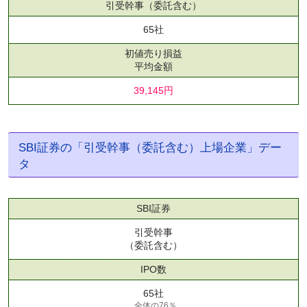
引受幹事
（委託含む）
65社
初値売り損益
平均金額
39,145円
SBI証券の「引受幹事（委託含む）上場企業」デー
タ
SBI証券
引受幹事
（委託含む）
IPO数
65社
全体の76％