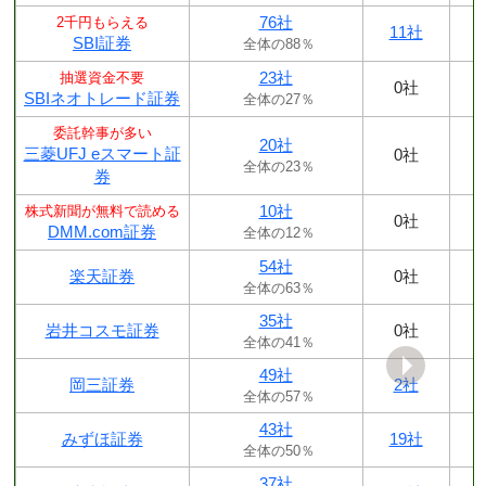
76社
2千円もらえる
11社
SBI証券
全体の88％
23社
抽選資金不要
0社
SBIネオトレード証券
全体の27％
委託幹事が多い
20社
三菱UFJ eスマート証
0社
全体の23％
券
10社
株式新聞が無料で読める
0社
DMM.com証券
全体の12％
54社
楽天証券
0社
全体の63％
35社
岩井コスモ証券
0社
全体の41％
49社
岡三証券
2社
全体の57％
43社
みずほ証券
19社
全体の50％
37社