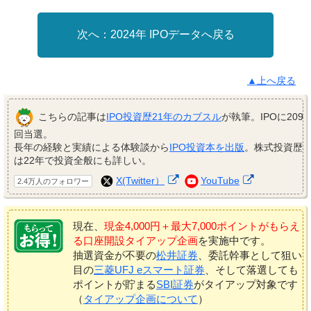
2024年 IPOデータへ戻る
▲上へ戻る
こちらの記事は
IPO投資歴21年のカブスル
が執筆。IPOに209
回当選。
長年の経験と実績による体験談から
IPO投資本を出版
。株式投資歴
は22年で投資全般にも詳しい。
X(Twitter）
YouTube
2.4万人のフォロワー
現在、
現金4,000円＋最大7,000ポイントがもらえ
る口座開設タイアップ企画
を実施中です。
抽選資金が不要の
松井証券
、委託幹事として狙い
目の
三菱UFJ eスマート証券
、そして落選しても
ポイントが貯まる
SBI証券
がタイアップ対象です
（
タイアップ企画について
）