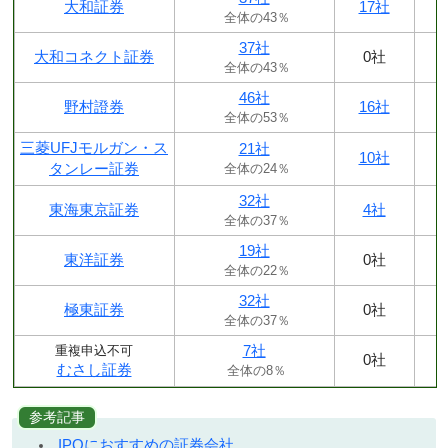
大和証券
17社
全体の43％
37社
大和コネクト証券
0社
全体の43％
46社
野村證券
16社
全体の53％
三菱UFJモルガン・ス
21社
10社
タンレー証券
全体の24％
32社
東海東京証券
4社
全体の37％
19社
東洋証券
0社
全体の22％
32社
極東証券
0社
全体の37％
7社
重複申込不可
0社
むさし証券
全体の8％
参考記事
IPOにおすすめの証券会社