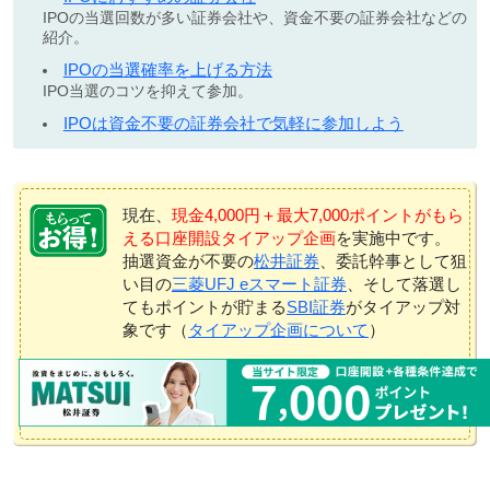
IPOの当選回数が多い証券会社や、資金不要の証券会社などの
紹介。
IPOの当選確率を上げる方法
IPO当選のコツを抑えて参加。
IPOは資金不要の証券会社で気軽に参加しよう
現在、
現金4,000円＋最大7,000ポイントがもら
える口座開設タイアップ企画
を実施中です。
抽選資金が不要の
松井証券
、委託幹事として狙
い目の
三菱UFJ eスマート証券
、そして落選し
てもポイントが貯まる
SBI証券
がタイアップ対
象です（
タイアップ企画について
）