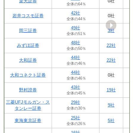
楽天証券
0社
全体の64％
42社
岩井コスモ証券
0社
全体の44％
49社
岡三証券
3社
全体の51％
48社
みずほ証券
22社
全体の50％
44社
大和証券
22社
全体の46％
44社
大和コネクト証券
0社
全体の46％
43社
野村證券
19社
全体の45％
三菱UFJモルガン・ス
29社
9社
タンレー証券
全体の30％
25社
東海東京証券
5社
全体の26％
16社