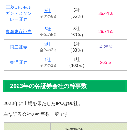
三菱UFJモル
5社
9社
ガン・スタン
36.44％
（56％）
全体の9％
レー証券
3社
5社
東海東京証券
26.74％
（60％）
全体の5％
1社
3社
岡三証券
-4.28％
（33％）
全体の3％
1社
1社
東洋証券
265％
（100％）
全体の1％
2023年の各証券会社の幹事数
2023年に上場を果たしたIPOは96社。
主な証券会社の幹事数一覧です。
幹事数計