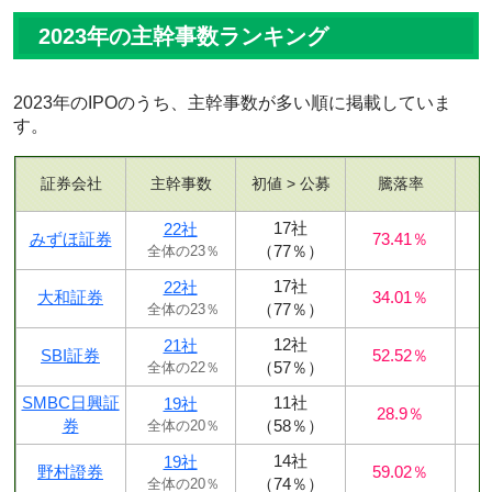
2023年の主幹事数ランキング
2023年のIPOのうち、主幹事数が多い順に掲載していま
す。
証券会社
主幹事数
初値 > 公募
騰落率
17社
22社
みずほ証券
73.41％
（77％）
全体の23％
17社
22社
大和証券
34.01％
（77％）
全体の23％
12社
21社
SBI証券
52.52％
（57％）
全体の22％
SMBC日興証
11社
19社
28.9％
券
（58％）
全体の20％
14社
19社
野村證券
59.02％
（74％）
全体の20％