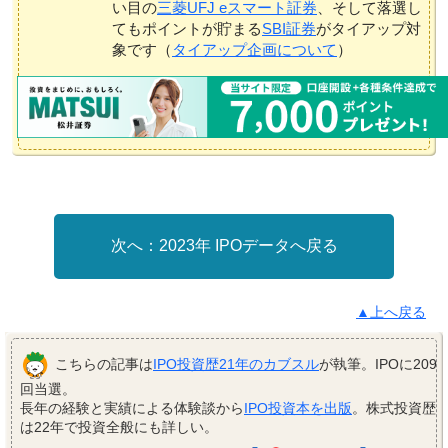
い目の
三菱UFJ eスマート証券
、そして落選し
てもポイントが貯まる
SBI証券
がタイアップ対
象です（
タイアップ企画について
）
2023年 IPOデータへ戻る
▲上へ戻る
こちらの記事は
IPO投資歴21年のカブスル
が執筆。IPOに209
回当選。
長年の経験と実績による体験談から
IPO投資本を出版
。株式投資歴
は22年で投資全般にも詳しい。