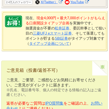
X(Twitter）
YouTube
2.4万人のフォロワー
現在、
現金4,000円＋最大7,000ポイントがもらえ
る口座開設タイアップ企画
を実施中です。
抽選資金が不要の
松井証券
、委託幹事として狙い
目の
三菱UFJ eスマート証券
、そして落選しても
ポイントが貯まる
SBI証券
がタイアップ対象です
（
タイアップ企画について
）
ご意見箱（投書/返答不可）
ご意見、ご要望、ご感想などお気軽にお寄せくださ
い。ご意見がダイレクトに届きます。
※氏名、電話番号等、個人の特定できる情報の記入はご遠
慮ください。
返答が必要なご質問は
IPO質問集
をご確認の上、
お問い
合わせ
よりご連絡ください。