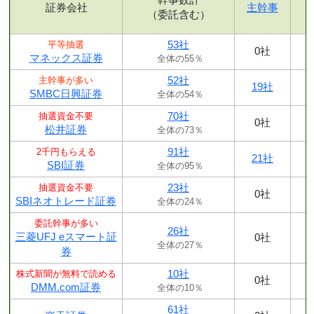
証券会社
主幹事
（委託含む）
53社
平等抽選
0社
マネックス証券
全体の55％
52社
主幹事が多い
19社
SMBC日興証券
全体の54％
70社
抽選資金不要
0社
松井証券
全体の73％
91社
2千円もらえる
21社
SBI証券
全体の95％
23社
抽選資金不要
0社
SBIネオトレード証券
全体の24％
委託幹事が多い
26社
三菱UFJ eスマート証
0社
全体の27％
券
10社
株式新聞が無料で読める
0社
DMM.com証券
全体の10％
61社