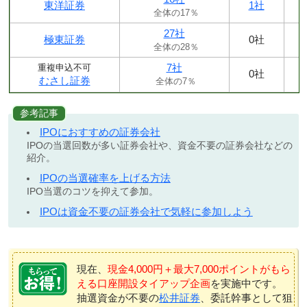
東洋証券
1社
全体の17％
27社
極東証券
0社
全体の28％
7社
重複申込不可
0社
むさし証券
全体の7％
参考記事
IPOにおすすめの証券会社
IPOの当選回数が多い証券会社や、資金不要の証券会社などの
紹介。
IPOの当選確率を上げる方法
IPO当選のコツを抑えて参加。
IPOは資金不要の証券会社で気軽に参加しよう
現在、
現金4,000円＋最大7,000ポイントがもら
える口座開設タイアップ企画
を実施中です。
抽選資金が不要の
松井証券
、委託幹事として狙