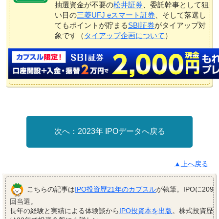
抽選資金が不要の
松井証券
、委託幹事として狙
い目の
三菱UFJ eスマート証券
、そして落選し
てもポイントが貯まる
SBI証券
がタイアップ対
象です（
タイアップ企画について
）
2023年 IPOデータへ戻る
▲上へ戻る
こちらの記事は
IPO投資歴21年のカブスル
が執筆。IPOに209
回当選。
長年の経験と実績による体験談から
IPO投資本を出版
。株式投資歴