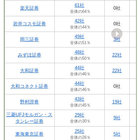
61社
楽天証券
0社
全体の64％
42社
岩井コスモ証券
0社
全体の44％
49社
岡三証券
3社
全体の51％
48社
みずほ証券
22社
全体の50％
44社
大和証券
22社
全体の46％
44社
大和コネクト証券
0社
全体の46％
43社
野村證券
19社
全体の45％
三菱UFJモルガン・ス
29社
9社
タンレー証券
全体の30％
25社
東海東京証券
5社
全体の26％