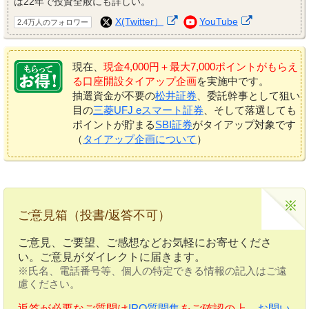
は22年で投資全般にも詳しい。
X(Twitter）
YouTube
2.4万人のフォロワー
現在、
現金4,000円＋最大7,000ポイントがもらえ
る口座開設タイアップ企画
を実施中です。
抽選資金が不要の
松井証券
、委託幹事として狙い
目の
三菱UFJ eスマート証券
、そして落選しても
ポイントが貯まる
SBI証券
がタイアップ対象です
（
タイアップ企画について
）
ご意見箱（投書/返答不可）
ご意見、ご要望、ご感想などお気軽にお寄せくださ
い。ご意見がダイレクトに届きます。
※氏名、電話番号等、個人の特定できる情報の記入はご遠
慮ください。
返答が必要なご質問は
IPO質問集
をご確認の上、
お問い