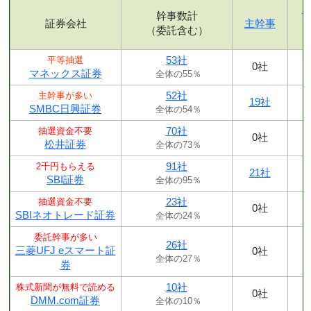
幹事数計
証券会社
主幹事
（委託含む）
53社
平等抽選
0社
マネックス証券
全体の55％
52社
主幹事が多い
19社
SMBC日興証券
全体の54％
70社
抽選資金不要
0社
松井証券
全体の73％
91社
2千円もらえる
21社
SBI証券
全体の95％
23社
抽選資金不要
0社
SBIネオトレード証券
全体の24％
委託幹事が多い
26社
三菱UFJ eスマート証
0社
全体の27％
券
10社
株式新聞が無料で読める
0社
DMM.com証券
全体の10％