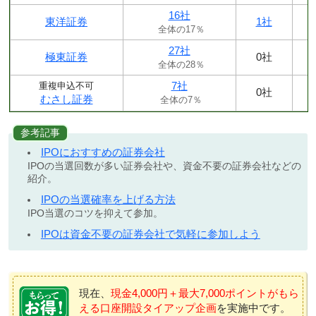
16社
東洋証券
1社
全体の17％
27社
極東証券
0社
全体の28％
7社
重複申込不可
0社
むさし証券
全体の7％
参考記事
IPOにおすすめの証券会社
IPOの当選回数が多い証券会社や、資金不要の証券会社などの
紹介。
IPOの当選確率を上げる方法
IPO当選のコツを抑えて参加。
IPOは資金不要の証券会社で気軽に参加しよう
現在、
現金4,000円＋最大7,000ポイントがもら
える口座開設タイアップ企画
を実施中です。